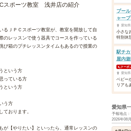
PCスポーツ教室 浅井店の紹介
プール
ャープ
愛知県
いるＪＰＣスポーツ教室が、教室を開放して自
小さな
特別休
際のレッスンで使う器具でコースを作っている
跳び箱のプチレッスンタイムもあるので授業の
駅チカ
屋内遊
クーポ
うという方
愛知県
思っている方
ベビー
リアも
うという方
いう方
愛知県
しております。
予報地点：
2026年08
もが【やりたい】といったら、通常レッスンの