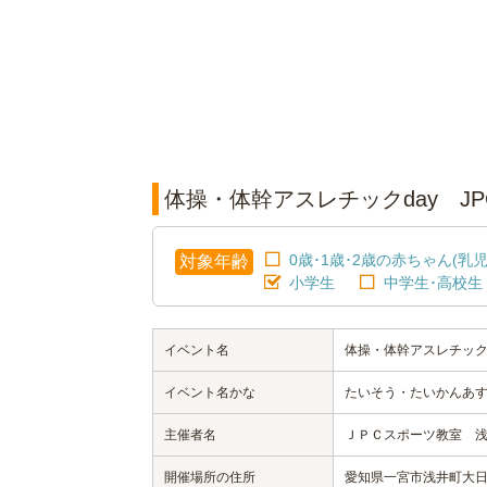
体操・体幹アスレチックday J
0歳･1歳･2歳の赤ちゃん(乳児
対象年齢
小学生
中学生･高校生
イベント名
体操・体幹アスレチック
イベント名かな
たいそう・たいかんあす
主催者名
ＪＰＣスポーツ教室 
開催場所の住所
愛知県一宮市浅井町大日