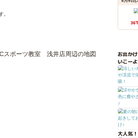
8月6日(
す。
36
お出か
PCスポーツ教室 浅井店周辺の地図
いこーよ
大人気！