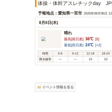
体操・体幹アスレチックday J
予報地点：愛知県一宮市
2026年08月06日 
8月6日(木)
晴れ
36℃
最高[前日差]
[0]
24℃
最低[前日差]
[+2]
時間
0-6
6-12
12-18
18-24
降水確率
---
---
10
10
イベント情報を送る