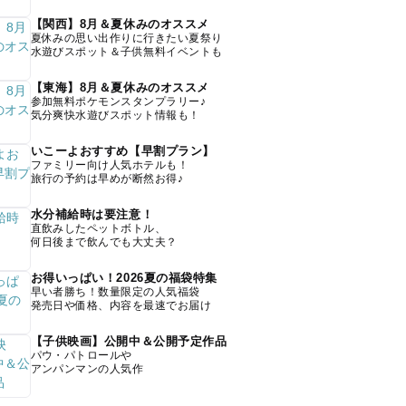
【関西】8月＆夏休みのオススメ
夏休みの思い出作りに行きたい夏祭り
水遊びスポット＆子供無料イベントも
【東海】8月＆夏休みのオススメ
参加無料ポケモンスタンプラリー♪
気分爽快水遊びスポット情報も！
いこーよおすすめ【早割プラン】
ファミリー向け人気ホテルも！
旅行の予約は早めが断然お得♪
水分補給時は要注意！
直飲みしたペットボトル、
何日後まで飲んでも大丈夫？
お得いっぱい！2026夏の福袋特集
早い者勝ち！数量限定の人気福袋
発売日や価格、内容を最速でお届け
【子供映画】公開中＆公開予定作品
パウ・パトロールや
アンパンマンの人気作