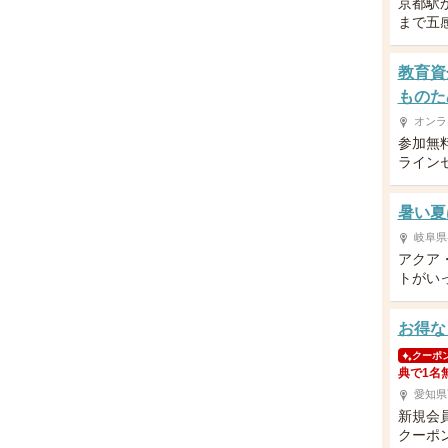
京都駅
まで五
教育資
ものた
オンラ
参加無
ライン
暑い夏
岐阜県
アクア
トがい
お得な
クーポ
典で1名
愛知県
新規会
クーポ