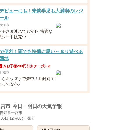
デビューにも！未就学児も大満喫のレジ
ール
犬山市
お子さま連れでも安心♪快適な
憩シート販売中！
で便利！雨でも快適に思いっきり遊べる
園地
☆お子様200円引きクーポン☆
ン
日進市
からキッズまで夢中！月齢別エ
あって安心♪
一宮市
今日・明日の天気予報
愛知県一宮市
月06日 12時00分
発表