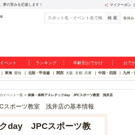
、夢の育みを応援します！
マイクーポン
春休み
イベント
ランキング
年齢別おでかけ
おで
東海
愛知
北陸・甲信越
関西
大阪
京都
兵庫
中国・四国
九州・
のイベント一覧
体操・体幹アスレチックday JPCスポーツ教室 浅井店
PCスポーツ教室 浅井店の基本情報
day JPCスポーツ教