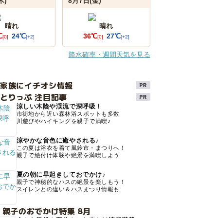
木)
8月7日(金)
晴れ
晴れ
℃
24℃
36℃
27℃
[0]
[+2]
[0]
[+2]
降水確率・週間天気を見る
け家族にイチオシ情報
とりっぷ 注目記事
涼しい木陰や渓流で深呼吸！
市街地から近い森林浴スポットも多数
川遊びやハイキングを親子で満喫♪
涼やかな音色に癒やされる♪
この夏は浴衣を着て風鈴市・まつりへ！
親子で絵付け体験や絶景を満喫しよう
夏の朝に早起きしておでかけ♪
親子で神秘的なハスの絶景を楽しもう！
スイレンとの違い＆ハスまつり情報も
 親子のおでかけ特集 8月