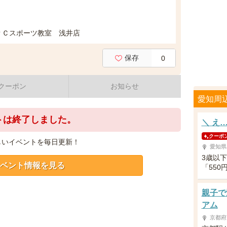
ＪＰＣスポーツ教室 浅井店
保存
0
クーポン
お知らせ
愛知周
トは終了しました。
＼ え
クーポ
しいイベントを毎日更新！
愛知県
3歳以
ベント情報を見る
「55
親子で
アム
京都府