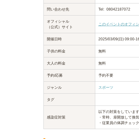
問い合わせ先
Tel:
08042187072
オフィシャル
このイベントのオフィ
（公式）サイト
開催日時
2025/03/09(日) 09:00-1
子供の料金
無料
大人の料金
無料
予約/応募
予約不要
ジャンル
スポーツ
タグ
以下の対策をしていま
感染症対策
・常時、扉開放して換
・従業員の体調チェッ