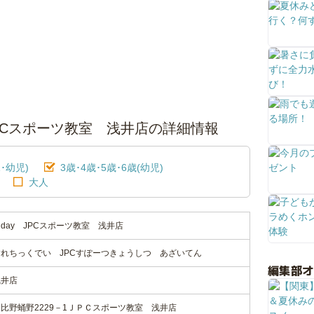
PCスポーツ教室 浅井店の詳細情報
･幼児)
3歳･4歳･5歳･6歳(幼児)
大人
day JPCスポーツ教室 浅井店
れちっくでい JPCすぽーつきょうしつ あざいてん
編集部
浅井店
比野蛹野2229－1ＪＰＣスポーツ教室 浅井店