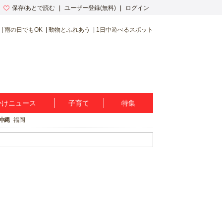
保存/あとで読む
ユーザー登録(無料)
ログイン
雨の日でもOK
動物とふれあう
1日中遊べるスポット
かけニュース
子育て
特集
沖縄
福岡