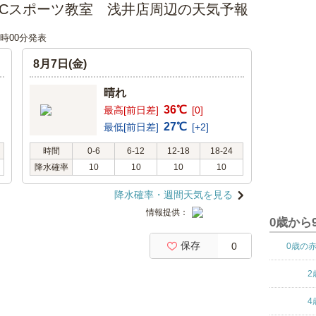
PCスポーツ教室 浅井店周辺の天気予報
12時00分発表
8月7日(金)
晴れ
36℃
最高[前日差]
[0]
27℃
最低[前日差]
[+2]
時間
0-6
6-12
12-18
18-24
降水確率
10
10
10
10
降水確率・週間天気を見る
情報提供：
0歳から
保存
0
0歳の
2
4