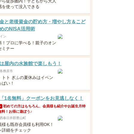
から徒歩圏内！子どもから大人
感を使って没入できる
金と老後資金の貯め方・増やし方＆こど
めのNISA活用術
イン
料！プロに学べる！親子のオン
セミナー
は屋内の水族館で楽しもう！
各務原市
・トト ぎふの夏休みはイベン
っぱい！
「1名無料」クーポンをお見逃しなく！
初めての方はもちろん、会員様も紹介やお誕生月特
ン
無料！お得に遊ぼう♪
西春日井郡豊山町
員様も既存会員様も利用OK！
ン詳細をチェック