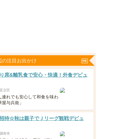
辺の注目お出かけ
り席&離乳食で安心・快適！外食デビュ
足立区
ん連れでも安心して和食を味わ
華屋与兵衛」
招待☆秋は親子でＪリーグ観戦デビュ
調布市