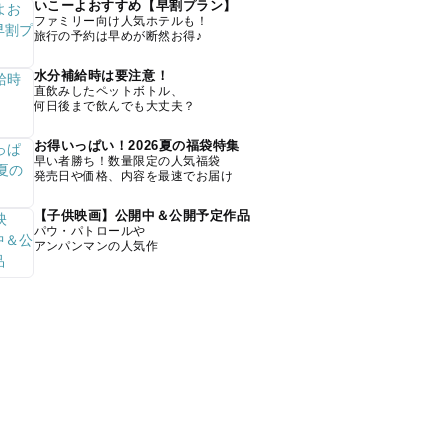
いこーよおすすめ【早割プラン】
ファミリー向け人気ホテルも！
旅行の予約は早めが断然お得♪
水分補給時は要注意！
直飲みしたペットボトル、
何日後まで飲んでも大丈夫？
お得いっぱい！2026夏の福袋特集
早い者勝ち！数量限定の人気福袋
発売日や価格、内容を最速でお届け
【子供映画】公開中＆公開予定作品
パウ・パトロールや
アンパンマンの人気作