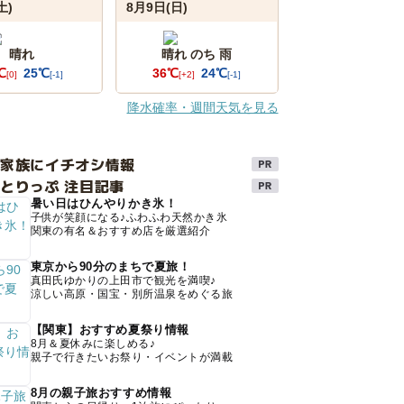
土)
8月9日(日)
晴れ
晴れ のち 雨
℃
25℃
36℃
24℃
[0]
[-1]
[+2]
[-1]
降水確率・週間天気を見る
け家族にイチオシ情報
とりっぷ 注目記事
暑い日はひんやりかき氷！
子供が笑顔になる♪ふわふわ天然かき氷
関東の有名＆おすすめ店を厳選紹介
東京から90分のまちで夏旅！
真田氏ゆかりの上田市で観光を満喫♪
涼しい高原・国宝・別所温泉をめぐる旅
【関東】おすすめ夏祭り情報
8月＆夏休みに楽しめる♪
親子で行きたいお祭り・イベントが満載
8月の親子旅おすすめ情報