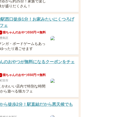
渋谷から約25分！家族で楽し
験が盛りだくさん！
袋駅西口徒歩1分！お家みたいにくつろげ
フェ
猫ちゃんのおやつ550円⇒無料
ン
豊島区
マンガ・ボードゲームもあっ
日ゆったり過ごせます
んのおやつが無料になるクーポンをチェ
猫ちゃんのおやつ550円⇒無料
ン
町田市
くかわいい店内で特別な時間
歳から遊べる猫カフェ
から徒歩2分！駅直結だから悪天候でも