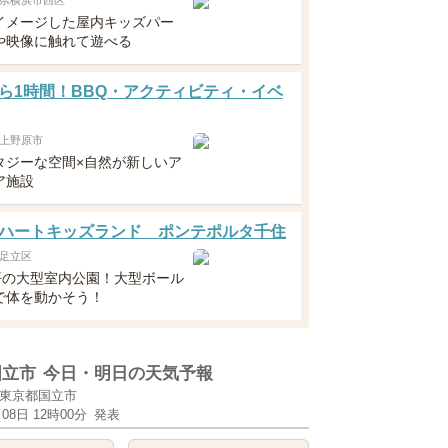
県横浜市西区
イメージした屋内キッズパー
や映像に触れて遊べる
ら1時間！BBQ・アクティビティ・イベ
上野原市
タジーな空間×自然が新しいア
ア施設
ハートキッズランド ポンテポルタ千住
足立区
0坪の大型室内公園！大型ボール
で体を動かそう！
国立市
今日・明日の天気予報
東京都国立市
月08日 12時00分
発表