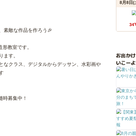
8月8日(
34
、素敵な作品を作ろう🎉
造形教室です。
お出か
ります。
いこーよ
となクラス、デジタルからデッサン、水彩画や
す
！
随時募集中！
