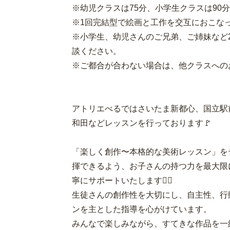
※幼児クラスは75分、小学生クラスは90
※1回完結型で絵画と工作を交互におこな
※小学生、幼児さんのご兄弟、ご姉妹など
談ください。
※ご都合が合わない場合は、他クラスへの
アトリエべるではさいたま新都心、国立駅
和田などレッスンを行っております🚩
「楽しく創作〜本格的な美術レッスン」を
揮できるよう、お子さんの持つ力を最大限
寧にサポートいたします💁‍♀️
生徒さんの創作性を大切にし、自主性、行
ンを主とした指導を心がけています。
みんなで楽しみながら、すてきな作品を一緒