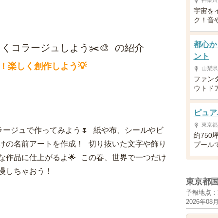
神奈川
宇宙を
ク！音
都心か
コラージュしよう✂️🎨 の紹介
ント
！楽しく創作しよう💡
山梨県
ファン
ウトド

ピュア
東京都
ージュで作ってみよう🌷 紙や布、シールやビ
約75
けの名前アートを作成！ 切り抜いた文字や飾り
プール
な作品に仕上がるよ🌟 この春、世界で一つだけ
自慢しちゃおう！
東京都
予報地点：
2026年08