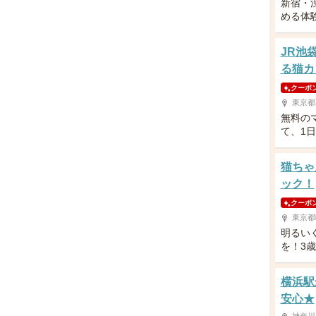
新宿・
める体
JR池
る猫カ
クーポ
東京都
無料の
て、1
猫ちゃ
ック！
クーポ
東京都
明るい
を！3
横浜駅
安心★