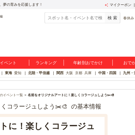
、夢の育みを応援します！
マイクーポン
春休み
イベント
ランキング
年齢別おでかけ
おで
東海
愛知
北陸・甲信越
関西
大阪
京都
兵庫
中国・四国
九州・
のイベント一覧
名前をオリジナルアートに！楽しくコラージュしよう✂️🎨
くコラージュしよう✂️🎨 の基本情報
トに！楽しくコラージュ