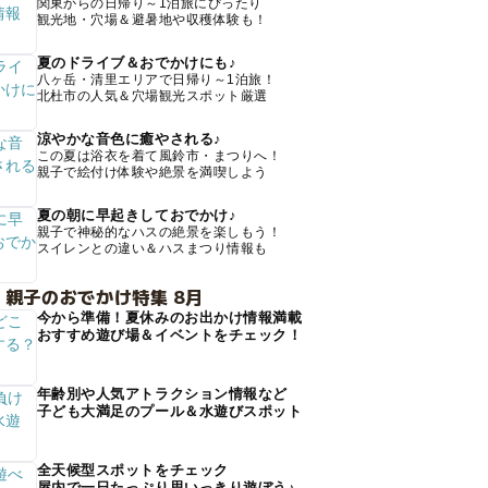
関東からの日帰り～1泊旅にぴったり
観光地・穴場＆避暑地や収穫体験も！
夏のドライブ＆おでかけにも♪
八ヶ岳・清里エリアで日帰り～1泊旅！
北杜市の人気＆穴場観光スポット厳選
涼やかな音色に癒やされる♪
この夏は浴衣を着て風鈴市・まつりへ！
親子で絵付け体験や絶景を満喫しよう
夏の朝に早起きしておでかけ♪
親子で神秘的なハスの絶景を楽しもう！
スイレンとの違い＆ハスまつり情報も
 親子のおでかけ特集 8月
今から準備！夏休みのお出かけ情報満載
おすすめ遊び場＆イベントをチェック！
年齢別や人気アトラクション情報など
子ども大満足のプール＆水遊びスポット
全天候型スポットをチェック
屋内で一日たっぷり思いっきり遊ぼう♪