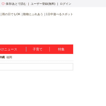
保存/あとで読む
ユーザー登録(無料)
ログイン
雨の日でもOK
動物とふれあう
1日中遊べるスポット
かけニュース
子育て
特集
沖縄
福岡