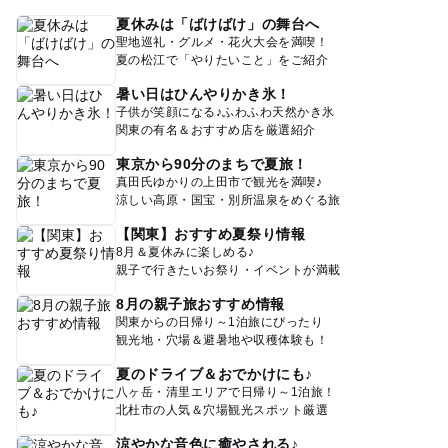
夏休みは「ばけばけ」の舞台へ
聖地巡礼・グルメ・花火大会を満喫！
夏の松江で「やりたいこと」をご紹介
暑い日はひんやりかき氷！
子供が笑顔になる♪ふわふわ天然かき氷
関東の有名＆おすすめ店を厳選紹介
東京から90分のまちで夏旅！
真田氏ゆかりの上田市で観光を満喫♪
涼しい高原・国宝・別所温泉をめぐる旅
【関東】おすすめ夏祭り情報
8月＆夏休みに楽しめる♪
親子で行きたいお祭り・イベントが満載
8月の親子旅おすすめ情報
関東からの日帰り～1泊旅にぴったり
観光地・穴場＆避暑地や収穫体験も！
夏のドライブ＆おでかけにも♪
八ヶ岳・清里エリアで日帰り～1泊旅！
北杜市の人気＆穴場観光スポット厳選
涼やかな音色に癒やされる♪