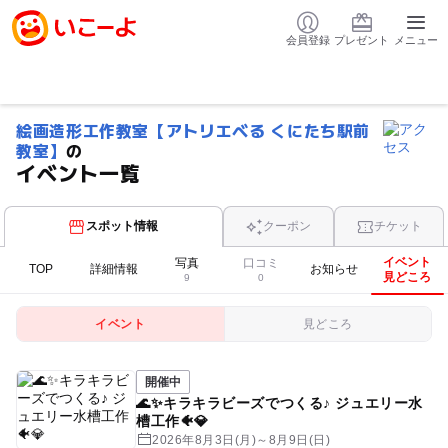
会員登録
プレゼント
メニュー
絵画造形工作教室【アトリエべる くにたち駅前
教室】
の
イベント一覧
スポット情報
クーポン
チケット
イベント
写真
口コミ
TOP
詳細情報
お知らせ
見どころ
9
0
イベント
見どころ
開催中
🌊✨キラキラビーズでつくる♪ ジュエリー水
槽工作🐠💎
2026年8月3日(月)～8月9日(日)