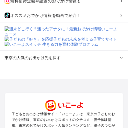
無料招待企画や話題のおでかけ情報も
オススメおでかけ情報を動画で紹介！
東京の人気のお出かけ先を探す
東京のエリアからプール子ども連れのお出かけスポット
を探す
立川・国分寺・八王子・昭島・多摩のプールお出かけ
お台場・品川・新橋・汐留・豊洲のプールお出かけ
上野・浅草・錦糸町・両国のプールお出かけ
町田・相模原・愛川・上野原のプールお出かけ
渋谷・原宿・恵比寿・中目黒・自由が丘のプールお出かけ
子どもとお出かけ情報サイト「いこーよ」は、東京の子どものお
池袋・赤羽・王子・巣鴨・目白・石神井のプールお出かけ
でかけ情報、東京のお出かけスポットのクチコミ・親子体験情
新宿・高田馬場・代々木・千駄ヶ谷のプールお出かけ
報、東京のおでかけスポット人気ランキングなど、親子のつなが