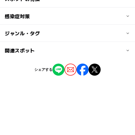
⚠️富士見通り側の入口ではなく一本裏手に回って頂く必要
カウントからお気軽にお問い合わせください。
【月額料金】
がございます。
月4回コース (1回90分)：9900円 (税込)
ー
◯
駐車場あり
感染症対策
駅から近い
■LINE公式アカウント(ID：@vib4559e)
お受験特化クラス(1回75分)：11000円 (税込)
近くの駅
https://page.line.me/vib4559e
ー
ー
授乳室あり
託児所
ジャンル・タグ
①来室前に発熱・咳等のいわゆる風邪症状が見られる場合
国立駅
【基本料金】
は、無理をせず自宅で休養をとってください。
入会金：6600円 (税込)
◯
ー
雨でもOK
ベビーカーOK
②手洗い用に、自分のハンカチ(タオル)を持たせてくださ
※初回のみ
ジャンル
関連スポット
西国分寺駅
い。
教室・習い事
③風邪の症状が無い場合でも、出来るだけマスクの着用を
ー
ー
食事持込OK
レストラン
大人の料金
駐車場詳細
絵画造形教室【アトリエべる さいたま新都心教室】
お願いいたします。
シェアする
4,400円
近隣にある有料駐車場をご利用ください。
④換気をするため、できる限りあたたかい服装でご来室く
ー
ー
売店
オムツ交換台
タグ
【体験レッスン】
ださい。
初回のみ 4400円(税込)
絵画教室
オンラインで参加できる
情操教育
⑤玄関、入り口に消毒液を常備してありますので、施設に
※入会金・施設管理費は不要です。
入る前に必ず手指の消毒をお願いします。
はじめての習い事
デジタルアート
雨の日でもOK
【月額料金】
オンライン
楽しい工作
お出かけ
月4回コース (1回90分)：9900円 (税込)
オンラインレッスン
駅チカ
芸術
お絵かき
施設管理費 (毎月)：1100円 (税込)
※油彩・日本画など特殊な画材・材料費は別となります。
工作
デザイン
季節の行事
アート・デザイン教室
アトリエでの代理購入も可能です。