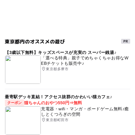
駅から近い
イベント
絵画
雨でも遊べる
【基本料金】
季節のイベント
図工
水彩画
小学校受験
油絵
入会金：11000円 (税込)
※初回のみ
雨でも楽しめる
はじめてのひとりレッスン
行事
国分寺
作品
アート教室
立川
制作
こども
東京都内のオススメの遊び
美術
日本画
屋内遊び場
大人
アニメーション
【3歳以下無料】キッズスペースが充実の スーパー銭湯♪
「選べる特典」親子でめちゃくちゃお得なW
デッサン
府中
クラフト
雨の日おでかけ
国立
EBチケットも販売中♪
東京都多摩市
コロナ対策
屋内施設
ワークショップ
完全屋内
最寄駅デッキ直結！アクセス抜群のかわいい猫カフェ♪
猫ちゃんのおやつ550円⇒無料
クーポン
充電器・wifi・マンガ・ボードゲーム無料♪癒
しとくつろぎの空間
東京都町田市