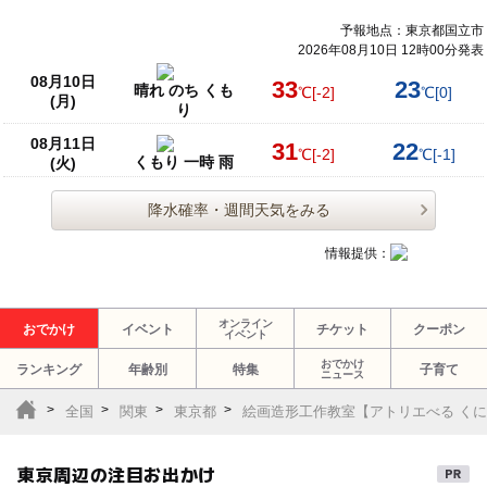
予報地点：東京都国立市
2026年08月10日 12時00分発表
08月10日
33
23
晴れ のち くも
℃
[-2]
℃
[0]
(月)
り
08月11日
31
22
℃
[-2]
℃
[-1]
くもり 一時 雨
(火)
降水確率・週間天気をみる
情報提供：
オンライン
おでかけ
イベント
チケット
クーポン
イベント
おでかけ
ランキング
年齢別
特集
子育て
ニュース
全国
関東
東京都
絵画造形工作教室【アトリエべる く
東京周辺の注目お出かけ