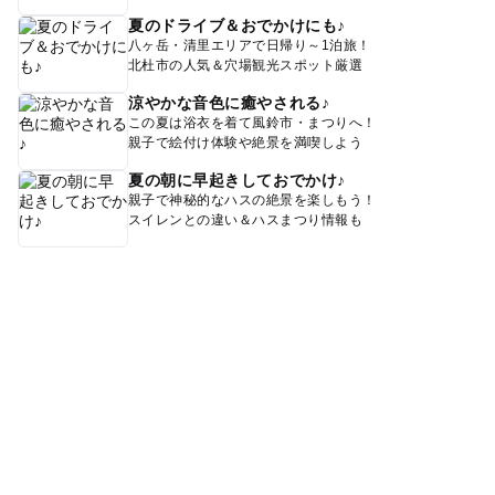
夏のドライブ＆おでかけにも♪
八ヶ岳・清里エリアで日帰り～1泊旅！
北杜市の人気＆穴場観光スポット厳選
涼やかな音色に癒やされる♪
この夏は浴衣を着て風鈴市・まつりへ！
親子で絵付け体験や絶景を満喫しよう
夏の朝に早起きしておでかけ♪
親子で神秘的なハスの絶景を楽しもう！
スイレンとの違い＆ハスまつり情報も