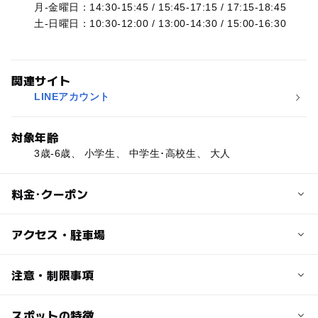
月-金曜日：14:30-15:45 / 15:45-17:15 / 17:15-18:45
土-日曜日：10:30-12:00 / 13:00-14:30 / 15:00-16:30
関連サイト
LINEアカウント
対象年齢
3歳-6歳、 小学生、 中学生･高校生、 大人
料金･クーポン
子供の料金
アクセス・駐車場
3,300円
【体験レッスン】
交通アクセス
注意・制限事項
初回のみ 3300円(税込)
JR中央線 「国立駅」南口より徒歩5分（※中央特快は停車
※入会金・施設管理費は不要です。
いたしません。）
スポットの特徴
お問い合わせ・ご不明な点等は、アトリエべるLINE公式ア