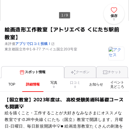
1 / 9
保存
1
絵画造形工作教室【アトリエべる くにたち駅前
教室】
未評価
アプリで口コミ投稿！
東京都国立市中1-9-77 アベイユ国立203号室
スポット情報
クーポン
チケット
イベント
写真
口コミ
TOP
詳細情報
お知らせ
見どころ
9
0
【国立教室】2023年度は、 高校受験美術科基礎コース
も開講💡
絵を描くこと・工作することが大好きなみなさまにオススメな
教室です🎨JR中央線くにたち（国立）教室で開講します。月曜
日-日曜日、毎日新規開講中💡■ 絵画造形教室たくさんの刺激を