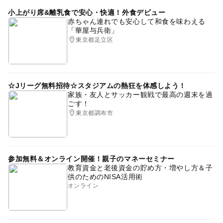
小上がり席&離乳食で安心・快適！外食デビュー
赤ちゃん連れでも安心して和食を味わえる
「華屋与兵衛」
東京都足立区
☆Jリーグ無料招待☆スタジアムの熱狂を体感しよう！
家族・友人とサッカー観戦で最高の週末を過
ごす！
東京都調布市
参加無料＆オンライン開催！親子のマネーセミナー
教育資金と老後資金の貯め方・増やし方＆子
供のためのNISA活用術
オンライン