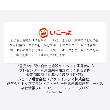
東京のエリアからプール子ども連れのお出かけスポット
を探す
立川・国分寺・八王子・昭島・多摩のプールお出かけ
お台場・品川・新橋・汐留・豊洲のプールお出かけ
上野・浅草・錦糸町・両国のプールお出かけ
町田・相模原・愛川・上野原のプールお出かけ
渋谷・原宿・恵比寿・中目黒・自由が丘のプールお出かけ
子どもとお出かけ情報サイト「いこーよ」は、東京の子どものお
池袋・赤羽・王子・巣鴨・目白・石神井のプールお出かけ
でかけ情報、東京のお出かけスポットのクチコミ・親子体験情
新宿・高田馬場・代々木・千駄ヶ谷のプールお出かけ
報、東京のおでかけスポット人気ランキングなど、親子のつなが
銀座・丸の内・日本橋・有楽町・築地・月島のプールお出かけ
り・幸せを願って日々運営しております。
吉祥寺・三鷹・中野・高円寺・荻窪・阿佐谷のプールお出かけ
小金井・小平・西東京・東村山・東久留米のプールお出かけ
ご意見やお問い合わせ
施設やイベント運営者の方
プレゼンター利用規約
利用規約
よくある質問
府中・調布・狛江のプールお出かけ
特定商取引法に基づく表記
採用情報
青梅・奥多摩のプールお出かけ
いこーよ運営会社（アクトインディ株式会社）
蒲田・大森・羽田周辺のプールお出かけ
運営会社トップ
ブランドストーリー
理念
未来図
運営サービス
会社情報
プレスリリース
エンジニアブログ
葛西・新木場・亀戸・亀有・柴又のプールお出かけ
© actindi Inc.
北千住・日暮里・荒川のプールお出かけ
二子玉川・三軒茶屋・駒沢・世田谷のプールお出かけ
秋葉原・神田・御茶ノ水・神楽坂・後楽園・九段下のプールお