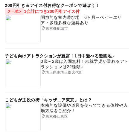
200円引き＆アイス付お得なクーポンで遊ぼう！
1会計につき200円引アイス付
クーポン
開放的な室内遊び場！6ヶ月～ベビーエリ
ア・多種多様な遊具あり
東京都稲城市
子ども向けアトラクションが豊富！1日中遊べる遊園地♪
0歳～2歳は入園無料！未就学児が乗れるアト
ラクションは22種類♪
埼玉県南埼玉郡宮代町
こどもが主役の街「キッザニア東京」とは？
本格的な設備や道具を使ってできる体験や入
場方法をご紹介！
東京都江東区