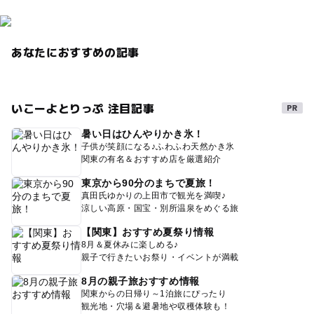
あなたにおすすめの記事
いこーよとりっぷ 注目記事
暑い日はひんやりかき氷！
子供が笑顔になる♪ふわふわ天然かき氷
関東の有名＆おすすめ店を厳選紹介
東京から90分のまちで夏旅！
真田氏ゆかりの上田市で観光を満喫♪
涼しい高原・国宝・別所温泉をめぐる旅
【関東】おすすめ夏祭り情報
8月＆夏休みに楽しめる♪
親子で行きたいお祭り・イベントが満載
8月の親子旅おすすめ情報
関東からの日帰り～1泊旅にぴったり
観光地・穴場＆避暑地や収穫体験も！