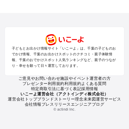
千葉のエリアからプール子ども連れのお出かけスポット
を探す
舞浜・幕張・船橋・浦安のプールお出かけ
柏・松戸・野田・取手のプールお出かけ
木更津・君津・富津・袖ヶ浦のプールお出かけ
成田・印西・酒々井のプールお出かけ
館山・南房総のプールお出かけ
子どもとお出かけ情報サイト「いこーよ」は、千葉の子どものお
九十九里・銚子のプールお出かけ
でかけ情報、千葉のお出かけスポットのクチコミ・親子体験情
千葉市・市原のプールお出かけ
報、千葉のおでかけスポット人気ランキングなど、親子のつなが
鴨川・勝浦・御宿のプールお出かけ
り・幸せを願って日々運営しております。
佐倉・四街道・八街のプールお出かけ
ご意見やお問い合わせ
施設やイベント運営者の方
プレゼンター利用規約
利用規約
よくある質問
千葉の定番お出かけスポット
特定商取引法に基づく表記
採用情報
千葉の遊園地
いこーよ運営会社（アクトインディ株式会社）
運営会社トップ
ブランドストーリー
理念
未来図
運営サービス
千葉の動物園
会社情報
プレスリリース
エンジニアブログ
千葉のバーベキュー
© actindi Inc.
千葉の釣り
千葉の牧場
千葉のプール