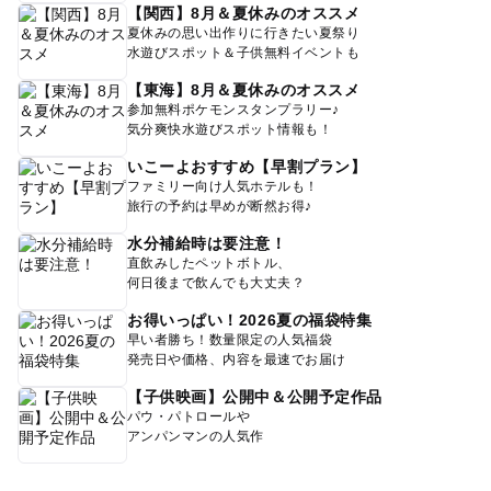
【関西】8月＆夏休みのオススメ
夏休みの思い出作りに行きたい夏祭り
水遊びスポット＆子供無料イベントも
【東海】8月＆夏休みのオススメ
参加無料ポケモンスタンプラリー♪
気分爽快水遊びスポット情報も！
いこーよおすすめ【早割プラン】
ファミリー向け人気ホテルも！
旅行の予約は早めが断然お得♪
水分補給時は要注意！
直飲みしたペットボトル、
何日後まで飲んでも大丈夫？
お得いっぱい！2026夏の福袋特集
早い者勝ち！数量限定の人気福袋
発売日や価格、内容を最速でお届け
【子供映画】公開中＆公開予定作品
パウ・パトロールや
アンパンマンの人気作