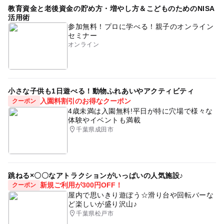
教育資金と老後資金の貯め方・増やし方＆こどものためのNISA
活用術
参加無料！プロに学べる！親子のオンライン
セミナー
オンライン
小さな子供も1日遊べる！動物ふれあいやアクティビティ
入園料割引のお得なクーポン
クーポン
4歳未満は入園無料!平日が特に穴場で様々な
体験やイベントも満載
千葉県成田市
跳ねる×〇〇なアトラクションがいっぱいの人気施設♪
新規ご利用が300円OFF！
クーポン
屋内で思いきり遊ぼう☆滑り台や回転バーな
ど楽しいが盛り沢山♪
千葉県松戸市