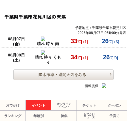
千葉県千葉市花見川区の天気
予報地点：千葉県千葉市花見川区
2026年08月07日 06時00分発表
08月07日
33
26
℃
[+1]
℃
[+3]
晴れ 時々 雨
(金)
08月08日
34
26
晴れ 時々 くも
℃
[+1]
℃
[0]
(土)
り
降水確率・週間天気をみる
情報提供：
オンライン
おでかけ
イベント
チケット
クーポン
イベント
おでかけ
ランキング
年齢別
特集
子育て
ニュース