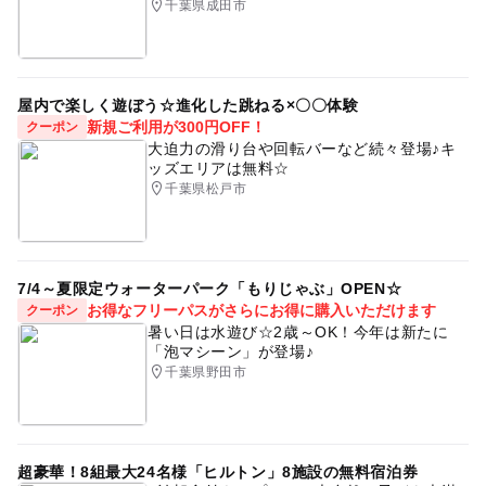
千葉県成田市
・DVD-Rでのデータお渡し：2,200円（税込）
・ご希望の方は当日Box photo専用パネルのオプションの
購入も可能です。
屋内で楽しく遊ぼう☆進化した跳ねる×〇〇体験
応募方法
新規ご利用が300円OFF！
クーポン
大迫力の滑り台や回転バーなど続々登場♪キ
このイベントの受付は終了しました。
ッズエリアは無料☆
千葉県松戸市
予約ページ
予約はこちらから
7/4～夏限定ウォーターパーク「もりじゃぶ」OPEN☆
お得なフリーパスがさらにお得に購入いただけます
クーポン
暑い日は水遊び☆2歳～OK！今年は新たに
「泡マシーン」が登場♪
千葉県野田市
超豪華！8組最大24名様「ヒルトン」8施設の無料宿泊券