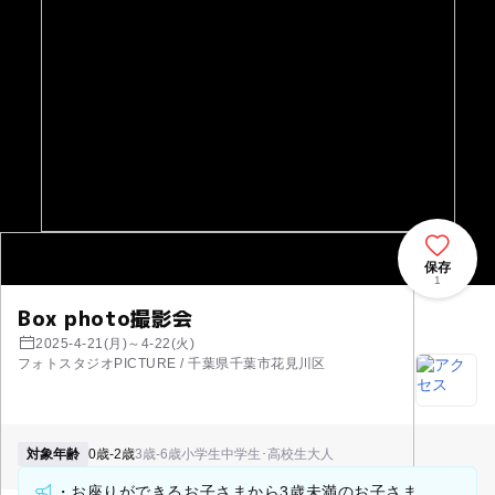
保存
1
Box photo撮影会
2025-4-21(月)～4-22(火)
フォトスタジオPICTURE / 千葉県千葉市花見川区
対象年齢
0歳-2歳
3歳-6歳
小学生
中学生･高校生
大人
・お座りができるお子さまから3歳未満のお子さま。