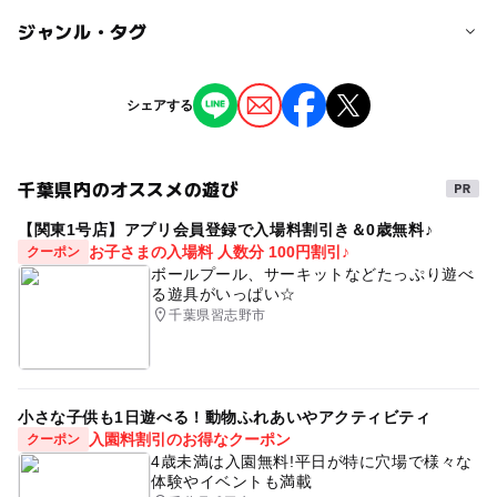
子供の料金
ジャンル・タグ
対象年齢
10,780円
0歳･1歳･2歳の赤ちゃん(乳児･幼児)
ジャンル
シェアする
子供の料金詳細
撮影イベント
予約/応募
10,780円（税込）。
予約必要
※兄弟姉妹での撮影も可能です。
千葉県内のオススメの遊び
タグ
最終応募締切 2025-4-20(日)
【関東1号店】アプリ会員登録で入場料割引き＆0歳無料♪
#駐車場無料
#雨の日でもOK
あかちゃんイベント
お子さまの入場料 人数分 100円割引♪
クーポン
注意・制限事項
0・1・2歳の赤ちゃん
お子さまの写真
こどもの写真
ボールプール、サーキットなどたっぷり遊べ
☆データのお渡し☆
る遊具がいっぱい☆
#撮影会
・Box photo撮影会で撮影したお写真は、外部ストレージ
キッズ写真撮影
スタジオ撮影
千葉県習志野市
サービスを使用し納品させて頂きます。
フォトスタジオ
貸切
一軒家
千葉県
千葉市
・データは1週間以内に納品させて頂きます。
・ダウンロードリンクはLINEにてスタジオからお送り致し
花見川区
写真館
子供写真館
撮影会
ます。 （ダウンロードには有効期限がございますのでご
小さな子供も1日遊べる！動物ふれあいやアクティビティ
撮影イベント
箱フォト
ボックスフォト
boxphoto
注意下さい。）
入園料割引のお得なクーポン
クーポン
4歳未満は入園無料!平日が特に穴場で様々な
・別途DVD-Rでのお受け渡しをご希望の方はスタジオスタ
体験やイベントも満載
ッフにお声がけください。