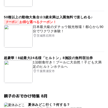
50種以上の動物大集合☆3歳未満は入園無料で楽しめる♪
お得な選べるクーポン！
クーポン
日本最大級のダチョウ観光牧場！都心から90
分でワクワク体験！
茨城県石岡市
超豪華！8組最大24名様「ヒルトン」8施設の無料宿泊券
1泊朝食付き！プールに大自然！子ども大満
足のヒルトンホテルへ
千葉県浦安市
親子のおでかけ特集 8月
夏休みどこ行く？何する？