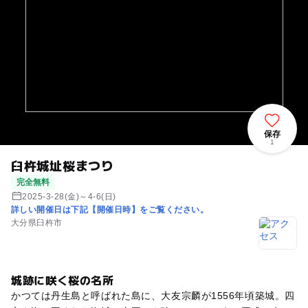
保存
1
臼杵城址桜まつり
完全無料
2025-3-28(金)～4-6(日)
詳しい開催日は下記【開催日時】をご覧ください。
大分県臼杵市
城跡に咲く桜の名所
かつては丹生島と呼ばれた島に、大友宗麟が1556年頃築城。四