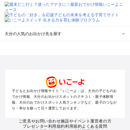
大分の人気のお出かけ先を探す
大分のエリアからプール子ども連れのお出かけスポット
を探す
湯布院・別府のプールお出かけ
大分市・高崎山・佐賀関のプールお出かけ
日田・天ヶ瀬・耶馬渓のプールお出かけ
中津・国東のプールお出かけ
九重・久住・竹田・長湯のプールお出かけ
子どもとお出かけ情報サイト「いこーよ」は、大分の子どものお
でかけ情報、大分のお出かけスポットのクチコミ・親子体験情
大分の定番お出かけスポット
報、大分のおでかけスポット人気ランキングなど、親子のつなが
り・幸せを願って日々運営しております。
大分の遊園地
大分の動物園
ご意見やお問い合わせ
施設やイベント運営者の方
大分のバーベキュー
プレゼンター利用規約
利用規約
よくある質問
大分の釣り