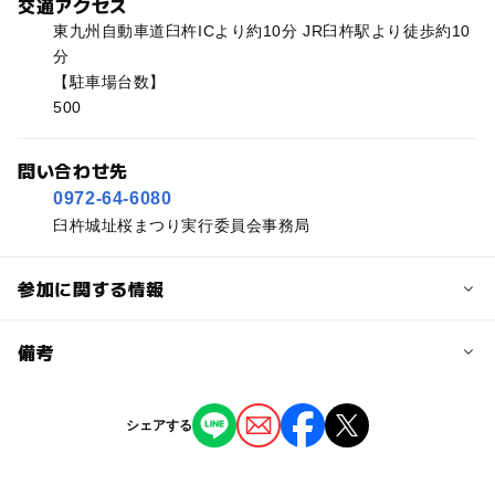
交通アクセス
東九州自動車道臼杵ICより約10分 JR臼杵駅より徒歩約10
分
【駐車場台数】
500
問い合わせ先
0972-64-6080
臼杵城址桜まつり実行委員会事務局
参加に関する情報
予約/応募
備考
問い合わせ先に直接ご確認ください。
※掲載の情報は天候や主催者側の都合などにより変更にな
シェアする
ることがあります。
情報提供：イベントバンク