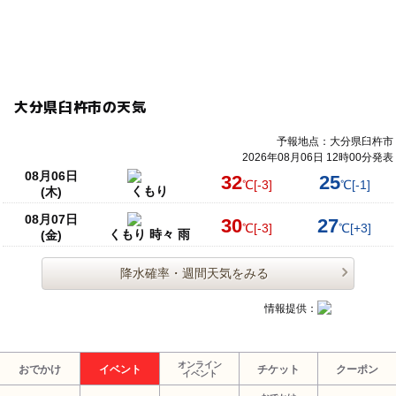
大分県臼杵市の天気
予報地点：大分県臼杵市
2026年08月06日 12時00分発表
08月06日
32
25
℃
[-3]
℃
[-1]
くもり
(木)
08月07日
30
27
℃
[-3]
℃
[+3]
くもり 時々 雨
(金)
降水確率・週間天気をみる
情報提供：
オンライン
おでかけ
イベント
チケット
クーポン
イベント