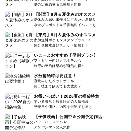
夏の定番恐竜＆昆虫展も開催！
【関西】8月＆夏休みのオススメ
夏休みの思い出作りに行きたい夏祭り
水遊びスポット＆子供無料イベントも
【東海】8月＆夏休みのオススメ
参加無料ポケモンスタンプラリー♪
気分爽快水遊びスポット情報も！
いこーよおすすめ【早割プラン】
ファミリー向け人気ホテルも！
旅行の予約は早めが断然お得♪
水分補給時は要注意！
直飲みしたペットボトル、
何日後まで飲んでも大丈夫？
お得いっぱい！2026夏の福袋特集
早い者勝ち！数量限定の人気福袋
発売日や価格、内容を最速でお届け
【子供映画】公開中＆公開予定作品
パウ・パトロールや
アンパンマンの人気作