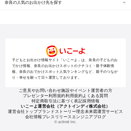
奈良の人気のお出かけ先を探す
奈良のエリアからプール子ども連れのお出かけスポット
を探す
奈良・斑鳩・天理・平城京のプールお出かけ
橿原・飛鳥・大和高田のプールお出かけ
生駒・信貴山のプールお出かけ
吉野・奥吉野のプールお出かけ
子どもとお出かけ情報サイト「いこーよ」は、奈良の子どものお
奈良の定番お出かけスポット
でかけ情報、奈良のお出かけスポットのクチコミ・親子体験情
奈良の遊園地
報、奈良のおでかけスポット人気ランキングなど、親子のつなが
り・幸せを願って日々運営しております。
奈良の動物園
奈良のバーベキュー
ご意見やお問い合わせ
施設やイベント運営者の方
奈良の釣り
プレゼンター利用規約
利用規約
よくある質問
奈良の牧場
特定商取引法に基づく表記
採用情報
奈良のプール
いこーよ運営会社（アクトインディ株式会社）
運営会社トップ
ブランドストーリー
理念
未来図
運営サービス
奈良のアスレチック
会社情報
プレスリリース
エンジニアブログ
奈良の公園・総合公園
© actindi Inc.
奈良の観光