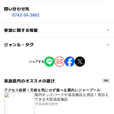
問い合わせ先
0742-30-3662
参加に関する情報
対象年齢
ジャンル・タグ
0歳･1歳･2歳の赤ちゃん(乳児･幼児)
3歳･4歳･5歳･6歳(幼児)
ジャンル
シェアする
ショッピング・グルメ
ミニイベント
予約/応募
予約不要
奈良県内のオススメの遊び
タグ
予約ページ
アクセス抜群！天候を気にせず遊べる屋内レジャープール
駐車場無料
屋内キッズパークや温浴施設も併設！宿泊も
予約はこちらから
できる大型温浴施設
奈良県天理市