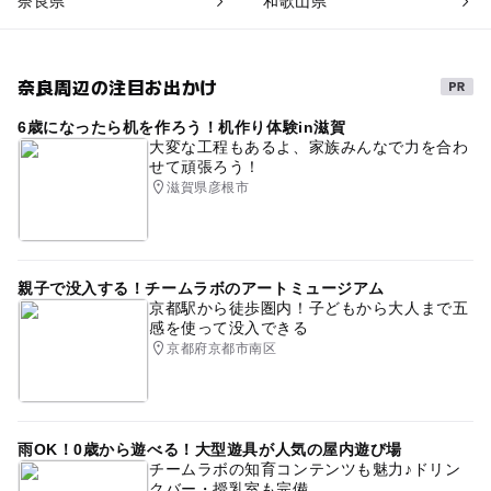
奈良県
和歌山県
奈良周辺の注目お出かけ
6歳になったら机を作ろう！机作り体験in滋賀
大変な工程もあるよ、家族みんなで力を合わ
せて頑張ろう！
滋賀県彦根市
親子で没入する！チームラボのアートミュージアム
京都駅から徒歩圏内！子どもから大人まで五
感を使って没入できる
京都府京都市南区
雨OK！0歳から遊べる！大型遊具が人気の屋内遊び場
チームラボの知育コンテンツも魅力♪ドリン
クバー・授乳室も完備