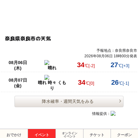
奈良県奈良市の天気
予報地点：奈良県奈良市
2026年08月06日 18時00分発表
08月06日
34
27
℃
[-2]
℃
[+3]
晴れ
(木)
08月07日
34
26
晴れ 時々 くも
℃
[0]
℃
[-1]
(金)
り
降水確率・週間天気をみる
情報提供：
オンライン
おでかけ
イベント
チケット
クーポン
イベント