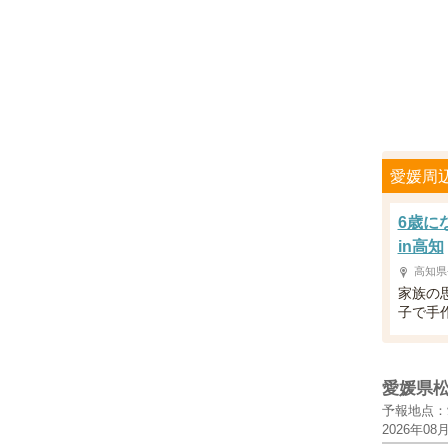
愛媛周
6歳に
in高知
高知県
家族の
子で手
愛媛県
予報地点：
2026年08