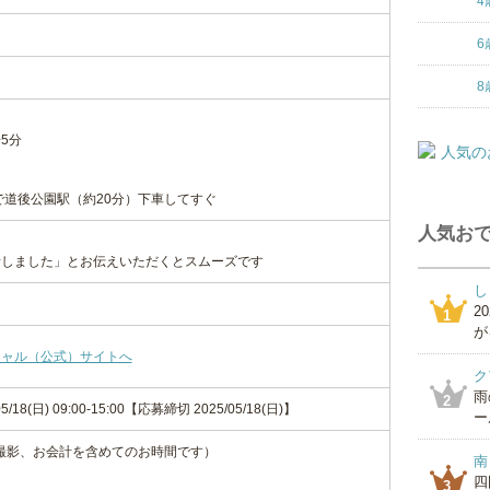
4
6
8
5分
で道後公園駅（約20分）下車してすぐ
人気おで
話しました」とお伝えいただくとスムーズです
し
2
1
が
シャル（公式）サイトへ
ク
雨
2
05/18(日) 09:00-15:00【応募締切 2025/05/18(日)】
ー
、撮影、お会計を含めてのお時間です）
南
四
3