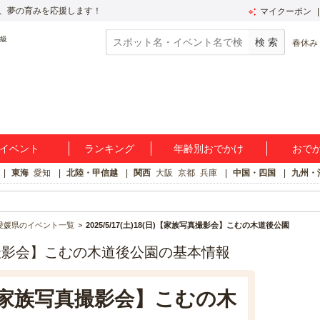
、夢の育みを応援します！
マイクーポン
春休み
イベント
ランキング
年齢別おでかけ
おで
東海
愛知
北陸・甲信越
関西
大阪
京都
兵庫
中国・四国
九州・
愛媛県のイベント一覧
2025/5/17(土)18(日)【家族写真撮影会】こむの木道後公園
家族写真撮影会】こむの木道後公園の基本情報
8(日)【家族写真撮影会】こむの木