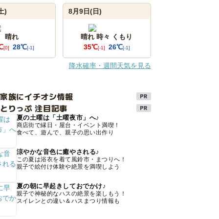
土)
8月9日(日)
晴れ
晴れ 時々 くもり
℃
28℃
35℃
26℃
[0]
[-1]
[-1]
[-1]
降水確率・週間天気を見る
け家族にイチオシ情報
とりっぷ 注目記事
夏の土曜は「土曜夜市」へ♪
商店街で縁日・屋台・イベント満喫！
食べて、遊んで、親子の思い出作り
涼やかな音色に癒やされる♪
この夏は浴衣を着て風鈴市・まつりへ！
親子で絵付け体験や絶景を満喫しよう
夏の朝に早起きしておでかけ♪
親子で神秘的なハスの絶景を楽しもう！
スイレンとの違い＆ハスまつり情報も