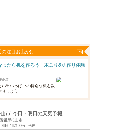
辺の注目お出かけ
なったら机を作ろう！木こり&机作り体験
長岡郡
思い出いっぱいの特別な机を親
作りしよう！
松山市
今日・明日の天気予報
愛媛県松山市
月08日 18時00分
発表