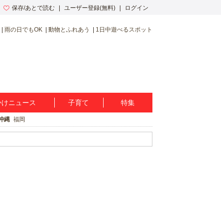
保存/あとで読む
ユーザー登録(無料)
ログイン
雨の日でもOK
動物とふれあう
1日中遊べるスポット
かけニュース
子育て
特集
沖縄
福岡