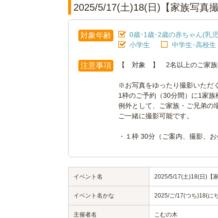
2025/5/17(土)18(日)【
0歳･1歳･2歳の赤ちゃん(乳児
対象年齢
小学生
中学生･高校生
【 対象 】 2名以上のご家族
注意事項
※お写真をゆったり撮影いただ
1枠のご予約（30分間）に1家
例外として、ご家族・ご兄弟の
ご一緒に撮影可能です。
・１枠 30分（ご案内、撮影、
イベント名
2025/5/17(土)18
イベント名かな
2025/ご/17(つち)
主催者名
こむの木