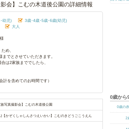
家族写真撮影会】こむの木道後公園の詳細情報
･幼児)
3歳･4歳･5歳･6歳(幼児)
大人
様
くため、
族様までとさせていただきます。
場合は2家族まででしたら、
お会計を含めてのお時間です）
0歳から
(日)【家族写真撮影会】こむの木道後公園
0歳の
18(にち)【かぞくしゃしんさつえいかい】こむのきどうごこうえん
2