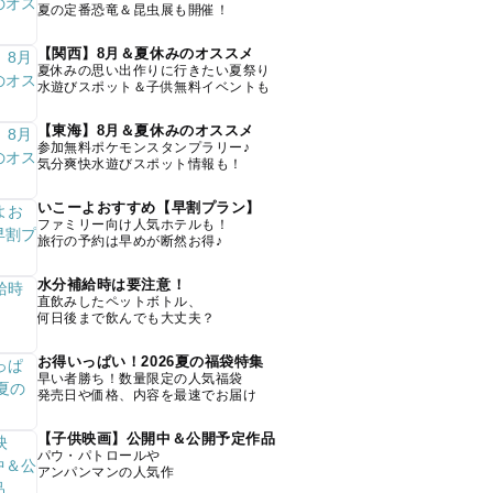
夏の定番恐竜＆昆虫展も開催！
【関西】8月＆夏休みのオススメ
夏休みの思い出作りに行きたい夏祭り
水遊びスポット＆子供無料イベントも
【東海】8月＆夏休みのオススメ
参加無料ポケモンスタンプラリー♪
気分爽快水遊びスポット情報も！
いこーよおすすめ【早割プラン】
ファミリー向け人気ホテルも！
旅行の予約は早めが断然お得♪
水分補給時は要注意！
直飲みしたペットボトル、
何日後まで飲んでも大丈夫？
お得いっぱい！2026夏の福袋特集
早い者勝ち！数量限定の人気福袋
発売日や価格、内容を最速でお届け
【子供映画】公開中＆公開予定作品
パウ・パトロールや
アンパンマンの人気作