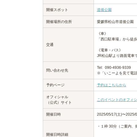
開催スポット
道後公園
開催場所の住所
愛媛県松山市道後公園
《車》
「西口駐車場」から徒歩
交通
《電車・バス》
JR松山駅より路面電車
Tel:
090-4936-9339
問い合わせ先
※「いこーよを見て電
予約ページ
予約はこちらから
オフィシャル
このイベントのオフィ
（公式）サイト
開催日時
2025/05/17(土)〜2025/
・１枠 30分（ご案内
開催日時詳細