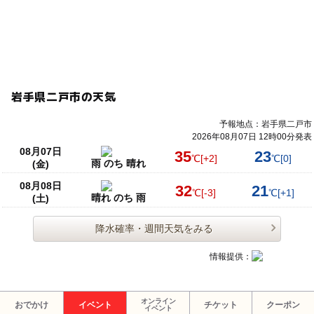
岩手県二戸市の天気
予報地点：岩手県二戸市
2026年08月07日 12時00分発表
08月07日
35
23
℃
[+2]
℃
[0]
雨 のち 晴れ
(金)
08月08日
32
21
℃
[-3]
℃
[+1]
晴れ のち 雨
(土)
降水確率・週間天気をみる
情報提供：
オンライン
おでかけ
イベント
チケット
クーポン
イベント