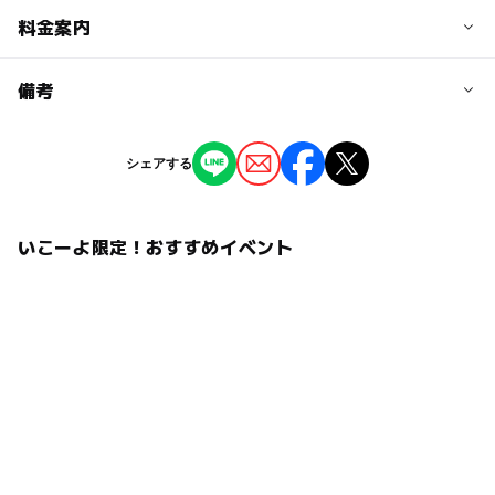
予約/応募
料金案内
問い合わせ先に直接ご確認ください。
料金について
備考
注意・制限事項
参加費：無料 入館料：高校生・一般200円、小学生・中
内容は予告なく変更する場合あり。
学生100円、幼児無料
※掲載の情報は天候や主催者側の都合などにより変更にな
シェアする
ることがあります。
情報提供：イベントバンク
いこーよ限定！おすすめイベント