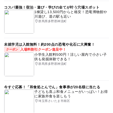
コスパ最強！宿泊・遊び・学びの全てが叶う穴場スポット
1棟貸し13,500円からと格安！恐竜博物館や
川遊び、道の駅も近い
群馬県多野郡神流町
未就学児は入館無料！約200点の恐竜や化石に大興奮！
入場料割引クーポン進呈中！
クーポン
小学生入館料500円！涼しい屋内で小さい子
供も発掘体験できる！
群馬県多野郡神流町
今すぐ応募！「和食処とんでん」食事券が20名様に当たる
子どもも喜ぶ和食メニューがいっぱい！お得
に家族外食を楽しもう
埼玉県さいたま市南区