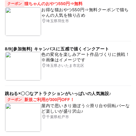
猫ちゃんのおやつ550円⇒無料
クーポン
お得な猫おやつ550円⇒無料クーポンで猫ち
ゃんの人気を独り占め
埼玉県羽生市
8/9[参加無料] キャンバスに五感で描くインクアート
色の変化を楽しみアート作品づくりに挑戦！
※画像はイメージです
埼玉県さいたま市北区
跳ねる×〇〇なアトラクションがいっぱいの人気施設♪
新規ご利用が300円OFF！
クーポン
屋内で思いきり遊ぼう☆滑り台や回転バーな
ど楽しいが盛り沢山♪
千葉県松戸市