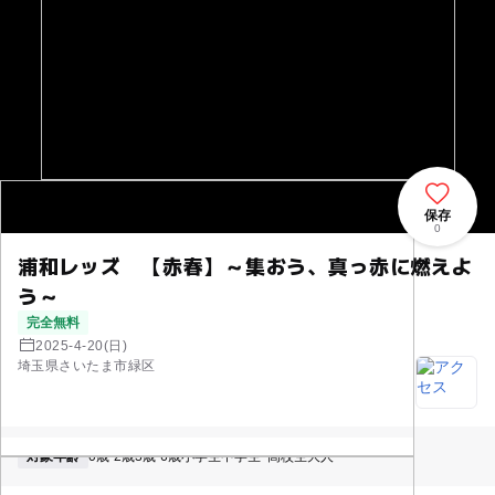
保存
0
浦和レッズ 【赤春】～集おう、真っ赤に燃えよ
う～
完全無料
2025-4-20(日)
埼玉県さいたま市緑区
対象年齢
0歳-2歳
3歳-6歳
小学生
中学生･高校生
大人