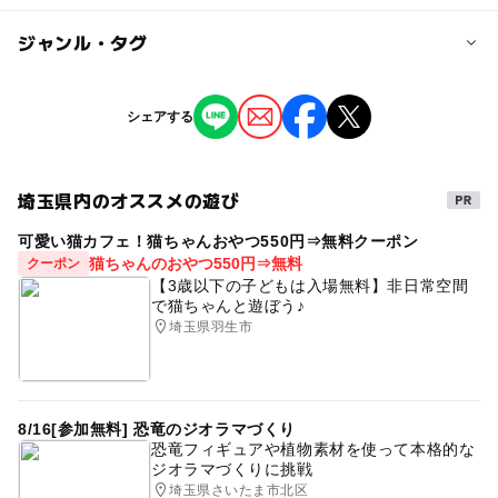
対象年齢
ジャンル・タグ
0歳･1歳･2歳の赤ちゃん(乳児･幼児)
3歳･4歳･5歳･6歳(幼児)
小学生
中学生･高校生
大人
ジャンル
シェアする
自然体験
スポーツ
ショッピング・グルメ
予約/応募
季節のイベント
予約不要
埼玉県内のオススメの遊び
可愛い猫カフェ！猫ちゃんおやつ550円⇒無料クーポン
猫ちゃんのおやつ550円⇒無料
クーポン
【3歳以下の子どもは入場無料】非日常空間
で猫ちゃんと遊ぼう♪
埼玉県羽生市
8/16[参加無料] 恐竜のジオラマづくり
恐竜フィギュアや植物素材を使って本格的な
ジオラマづくりに挑戦
埼玉県さいたま市北区