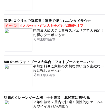
音楽×ロウリュで新感覚！家族で楽しむエンタメサウナ
タオルセットが大人も子どもも350円オフ！
クーポン
県内最大級の男女共有スパエリアで大満足！
お得なクーポンも☆
埼玉県羽生市
8/9 6つのフォトブース大集合！フォトブースカーニバル
参加無料◆ご家族の大切な思い出を素敵な一
枚に残しませんか
埼玉県久喜市
話題のクレーンゲーム機「十手観音」北関東に初登場♪
＜年中無休＞屋内で快適！個性的なゲーム&
カワイイ景品が満載☆