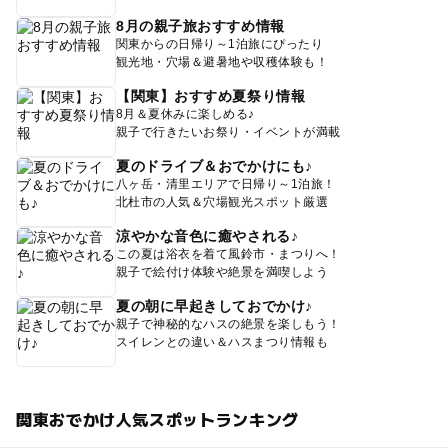
8月の親子旅おすすめ情報
関東からの日帰り～1泊旅にぴったり
観光地・穴場＆避暑地や収穫体験も！
【関東】おすすめ夏祭り情報
8月＆夏休みに楽しめる♪
親子で行きたいお祭り・イベントが満載
夏のドライブ＆おでかけにも♪
八ヶ岳・清里エリアで日帰り～1泊旅！
北杜市の人気＆穴場観光スポット厳選
涼やかな音色に癒やされる♪
この夏は浴衣を着て風鈴市・まつりへ！
親子で絵付け体験や絶景を満喫しよう
夏の朝に早起きしておでかけ♪
親子で神秘的なハスの絶景を楽しもう！
スイレンとの違い＆ハスまつり情報も
関東おでかけ人気スポットランキング