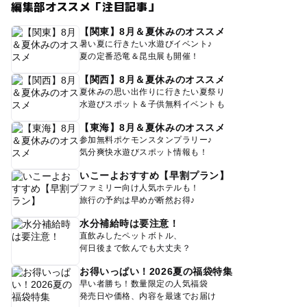
編集部オススメ「注目記事」
【関東】8月＆夏休みのオススメ
暑い夏に行きたい水遊びイベント♪
夏の定番恐竜＆昆虫展も開催！
【関西】8月＆夏休みのオススメ
夏休みの思い出作りに行きたい夏祭り
水遊びスポット＆子供無料イベントも
【東海】8月＆夏休みのオススメ
参加無料ポケモンスタンプラリー♪
気分爽快水遊びスポット情報も！
いこーよおすすめ【早割プラン】
ファミリー向け人気ホテルも！
旅行の予約は早めが断然お得♪
水分補給時は要注意！
直飲みしたペットボトル、
何日後まで飲んでも大丈夫？
お得いっぱい！2026夏の福袋特集
早い者勝ち！数量限定の人気福袋
発売日や価格、内容を最速でお届け