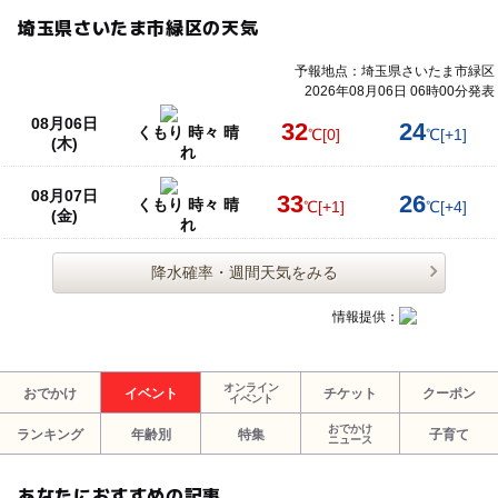
埼玉県さいたま市緑区の天気
予報地点：埼玉県さいたま市緑区
2026年08月06日 06時00分発表
08月06日
32
24
くもり 時々 晴
℃
[0]
℃
[+1]
(木)
れ
08月07日
33
26
くもり 時々 晴
℃
[+1]
℃
[+4]
(金)
れ
降水確率・週間天気をみる
情報提供：
オンライン
おでかけ
イベント
チケット
クーポン
イベント
おでかけ
ランキング
年齢別
特集
子育て
ニュース
あなたにおすすめの記事