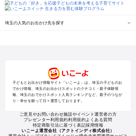
埼玉の人気のお出かけ先を探す
埼玉のエリアからプール子ども連れのお出かけスポット
を探す
川越・所沢・入間・新座のプールお出かけ
大宮・浦和・上尾・岩槻・蓮田のプールお出かけ
越谷・草加・春日部のプールお出かけ
秩父・長瀞のプールお出かけ
川口・戸田・和光・朝霞のプールお出かけ
子どもとお出かけ情報サイト「いこーよ」は、埼玉の子どものお
飯能・坂戸・東松山・日高のプールお出かけ
でかけ情報、埼玉のお出かけスポットのクチコミ・親子体験情
久喜・行田・加須・羽生のプールお出かけ
報、埼玉のおでかけスポット人気ランキングなど、親子のつなが
熊谷・太田・足利・古河のプールお出かけ
り・幸せを願って日々運営しております。
本庄・深谷・美里周辺のプールお出かけ
ご意見やお問い合わせ
施設やイベント運営者の方
プレゼンター利用規約
利用規約
よくある質問
埼玉の定番お出かけスポット
特定商取引法に基づく表記
採用情報
埼玉の遊園地
いこーよ運営会社（アクトインディ株式会社）
運営会社トップ
ブランドストーリー
理念
未来図
運営サービス