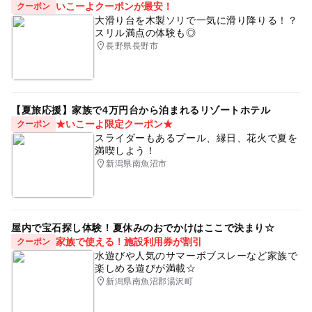
いこーよクーポンが最安！
クーポン
大滑り台を木製ソリで一気に滑り降りる！？
スリル満点の体験も◎
長野県長野市
【夏旅応援】家族で4万円台から泊まれるリゾートホテル
★いこーよ限定クーポン★
クーポン
スライダーもあるプール、縁日、花火で夏を
満喫しよう！
新潟県南魚沼市
屋内で宝石探し体験！夏休みのおでかけはここで決まり☆
家族で使える！施設利用券が割引
クーポン
水遊びや人気のサマーボブスレーなど家族で
楽しめる遊びが満載☆
新潟県南魚沼郡湯沢町