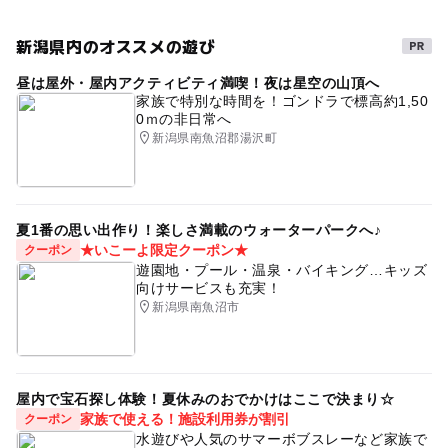
情報提供：イベントバンク
新潟県内のオススメの遊び
昼は屋外・屋内アクティビティ満喫！夜は星空の山頂へ
家族で特別な時間を！ゴンドラで標高約1,50
0ｍの非日常へ
新潟県南魚沼郡湯沢町
夏1番の思い出作り！楽しさ満載のウォーターパークへ♪
★いこーよ限定クーポン★
クーポン
遊園地・プール・温泉・バイキング…キッズ
向けサービスも充実！
新潟県南魚沼市
屋内で宝石探し体験！夏休みのおでかけはここで決まり☆
家族で使える！施設利用券が割引
クーポン
水遊びや人気のサマーボブスレーなど家族で