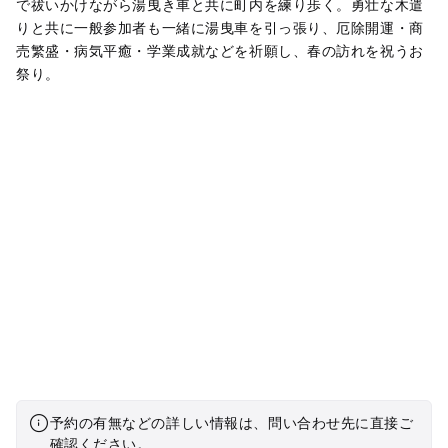
で祓いかけながら湯曳き車と共に町内を練り歩く。勇壮な木遣
りと共に一般参加者も一緒に湯曳車を引っ張り、厄除開運・商
売繁盛・病気平癒・学業成就などを祈願し、春の訪れを祝うお
祭り。
予約の有無などの詳しい情報は、問い合わせ先に直接ご
確認ください。