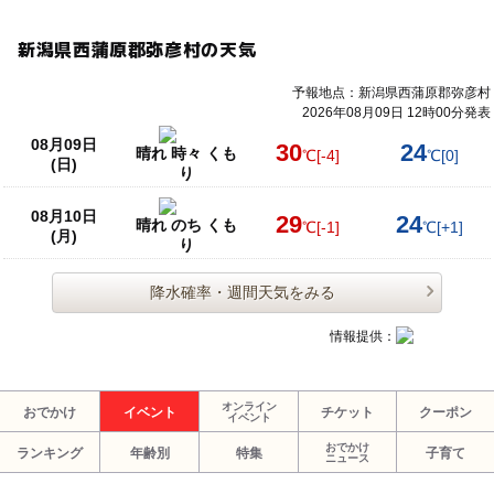
新潟県西蒲原郡弥彦村の天気
予報地点：新潟県西蒲原郡弥彦村
2026年08月09日 12時00分発表
08月09日
30
24
晴れ 時々 くも
℃
[-4]
℃
[0]
(日)
り
08月10日
29
24
晴れ のち くも
℃
[-1]
℃
[+1]
(月)
り
降水確率・週間天気をみる
情報提供：
オンライン
おでかけ
イベント
チケット
クーポン
イベント
おでかけ
ランキング
年齢別
特集
子育て
ニュース