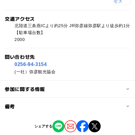
交通アクセス
北陸道三条燕ICより約25分 JR弥彦線弥彦駅より徒歩約1分
【駐車場台数】
2000
問い合わせ先
0256-94-3154
(一社）弥彦観光協会
参加に関する情報
予約/応募
備考
問い合わせ先に直接ご確認ください。
※掲載の情報は天候や主催者側の都合などにより変更にな
シェアする
ることがあります。