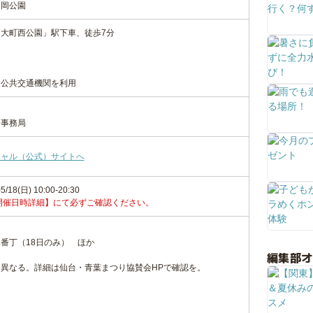
ケ岡公園
大町西公園」駅下車、徒歩7分
、公共交通機関を利用
会事務局
シャル（公式）サイトへ
5/18(日) 10:00-20:30
開催日時詳細】にて必ずご確認ください。
番丁（18日のみ） ほか
編集部
異なる。詳細は仙台・青葉まつり協賛会HPで確認を。