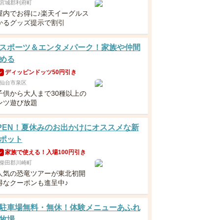
宮城郡利府町
屋内でお得に♪楽天イーグルス
かるグッズ提示で割引
スポーツ＆エンタメパーク！家族や仲間
める
ディッピンドッツ50円引き
ン
仙台市泉区
子供から大人まで30種以上の
ンツ遊び放題
8OPEN！夏休みのお出かけにオススメな新
ポット
家族で使える！入場100円引き
ン
柴田郡川崎町
人気の恐竜ツアーが東北初開
得なクーポンも進呈中♪
駐車場無料・無休！体験メニューあふれ
牧場