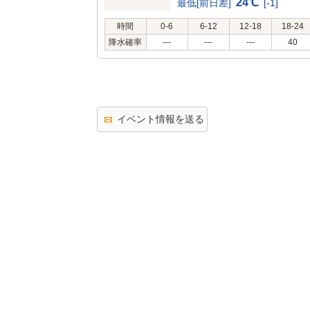
24℃
最低[前日差]
[-1]
時間
0-6
6-12
12-18
18-24
降水確率
---
---
---
40
イベント情報を送る