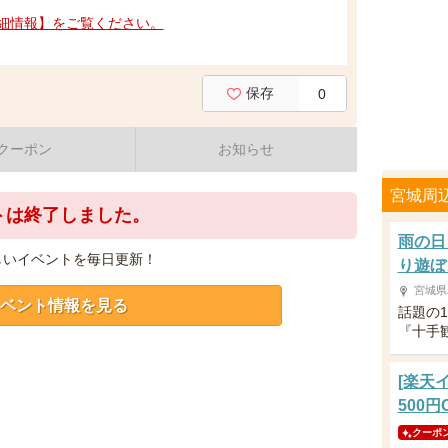
細情報】をご覧ください。
保存
0
クーポン
お知らせ
宮城周
トは終了しました。
雨の日
しいイベントを毎日更新！
り遊ぼ
宮城県
ベント情報を見る
話題の
『十手
[楽天
500円
クーポ