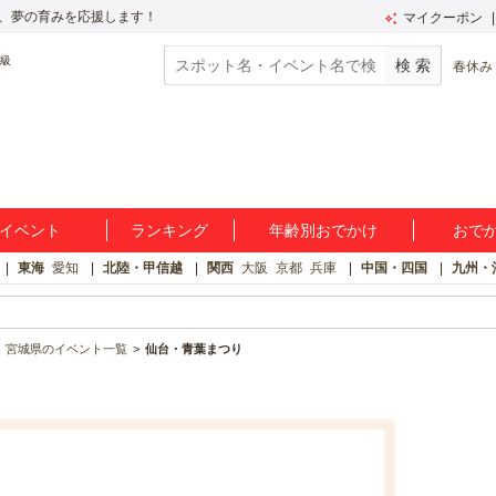
、夢の育みを応援します！
マイクーポン
春休み
イベント
ランキング
年齢別おでかけ
おで
東海
愛知
北陸・甲信越
関西
大阪
京都
兵庫
中国・四国
九州・
宮城県のイベント一覧
仙台・青葉まつり