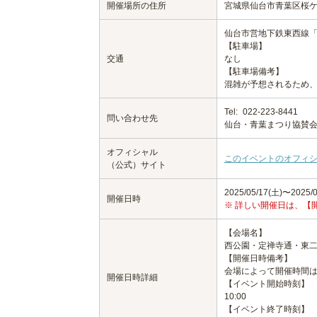
開催場所の住所
宮城県仙台市青葉区桜
仙台市営地下鉄東西線「
【駐車場】
交通
なし
【駐車場備考】
混雑が予想されるため
Tel:
022-223-8441
問い合わせ先
仙台・青葉まつり協賛
オフィシャル
このイベントのオフィ
（公式）サイト
2025/05/17(土)〜2025/0
開催日時
※ 詳しい開催日は、【
【会場名】
西公園・定禅寺通・東二
【開催日時備考】
会場によって開催時間は
開催日時詳細
【イベント開始時刻】
10:00
【イベント終了時刻】