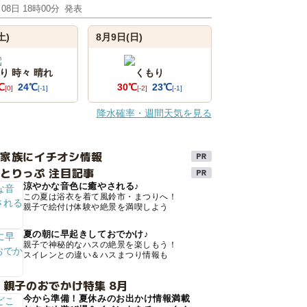
月08日 18時00分
発表
土)
8月9日(日)
り 時々 晴れ
くもり
℃
24℃
30℃
23℃
[0]
[-1]
[-2]
[-1]
降水確率・週間天気を見る
け家族にイチオシ情報
とりっぷ 注目記事
涼やかな音色に癒やされる♪
この夏は浴衣を着て風鈴市・まつりへ！
親子で絵付け体験や絶景を満喫しよう
夏の朝に早起きしておでかけ♪
親子で神秘的なハスの絶景を楽しもう！
スイレンとの違い＆ハスまつり情報も
 親子のおでかけ特集 8月
今から準備！夏休みのお出かけ情報満載