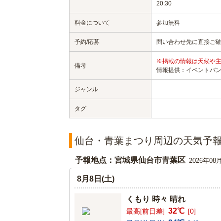
20:30
料金について
参加無料
予約/応募
問い合わせ先に直接ご
※掲載の情報は天候や
備考
情報提供：イベントバ
ジャンル
タグ
仙台・青葉まつり周辺の天気予
予報地点：宮城県仙台市青葉区
2026年08
8月8日(土)
くもり 時々 晴れ
32℃
最高[前日差]
[0]