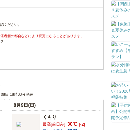
確認ください。
主催者側の都合などにより変更になることがあります。
ンク
報
月08日 18時00分発表
8月9日(日)
くもり
30℃
最高[前日差]
[-2]