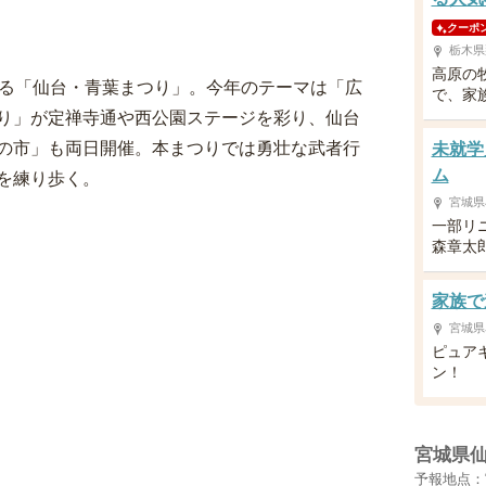
クーポ
栃木県
高原の
彩る「仙台・青葉まつり」。今年のテーマは「広
で、家
り」が定禅寺通や西公園ステージを彩り、仙台
の市」も両日開催。本まつりでは勇壮な武者行
未就学
ム
を練り歩く。
宮城県
一部リ
森章太
家族で
宮城県
ピュア
ン！
宮城県
予報地点：