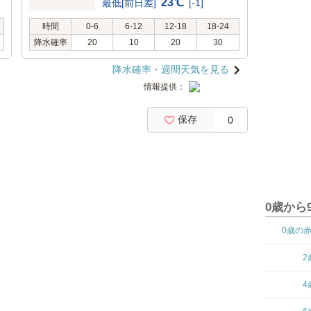
23℃
最低[前日差]
[-1]
時間
0-6
6-12
12-18
18-24
降水確率
20
10
20
30
降水確率・週間天気を見る
情報提供：
保存
0
0歳から
0歳の
2
4