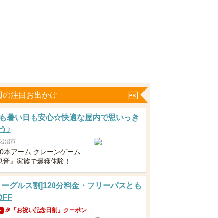
辺の注目お出かけ
も暑い日も安心☆快適な屋内で思いっき
う♪
岩沼市
10本アーム クレーンゲーム
観音』家族で爆獲体験！
イーグルス割]120分料金・フリーパスとも
OFF
🎉「お祝い記念日割」クーポン
ン