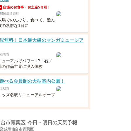
自慢のお食事・お土産5％引！
ン
那須郡那須町
牧場でのんびり、食べて、遊ん
族の素敵な1日に
児無料！日本最大級のマンガミュージア
石巻市
ニューアルでパワーUP！石ノ
郎の作品世界に没入体験
遊べる会員制の大型室内公園！
名取市
キッズ名取リニューアルオープ
仙台市青葉区
今日・明日の天気予報
宮城県仙台市青葉区