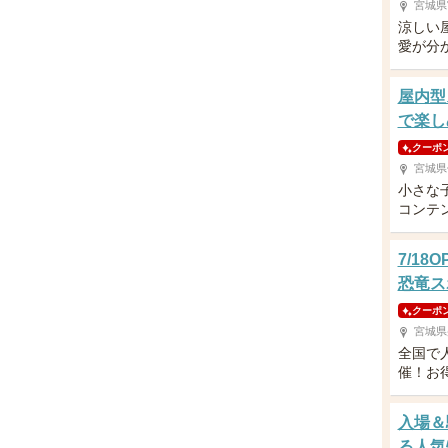
宮城県
涼しい
愛が分
屋内型
で楽し
クーポ
宮城県
小さな
コンテ
7/1
恐竜ス
クーポ
宮城県
全国で
催！お
入場＆
る人気