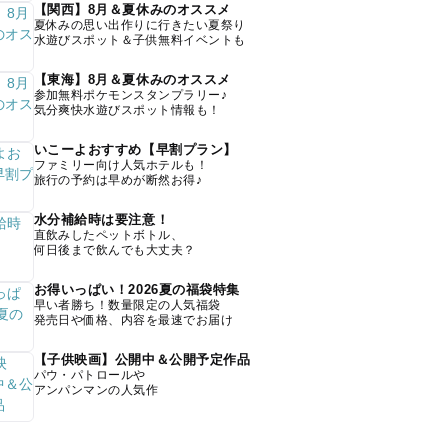
【関西】8月＆夏休みのオススメ
夏休みの思い出作りに行きたい夏祭り
水遊びスポット＆子供無料イベントも
【東海】8月＆夏休みのオススメ
参加無料ポケモンスタンプラリー♪
気分爽快水遊びスポット情報も！
いこーよおすすめ【早割プラン】
ファミリー向け人気ホテルも！
旅行の予約は早めが断然お得♪
水分補給時は要注意！
直飲みしたペットボトル、
何日後まで飲んでも大丈夫？
お得いっぱい！2026夏の福袋特集
早い者勝ち！数量限定の人気福袋
発売日や価格、内容を最速でお届け
【子供映画】公開中＆公開予定作品
パウ・パトロールや
アンパンマンの人気作