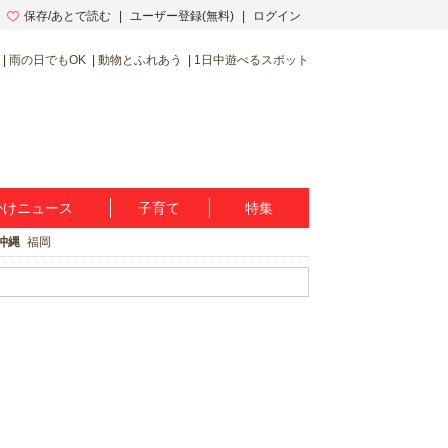
保存/あとで読む
ユーザー登録(無料)
ログイン
雨の日でもOK
動物とふれあう
1日中遊べるスポット
かけニュース
子育て
特集
沖縄
福岡