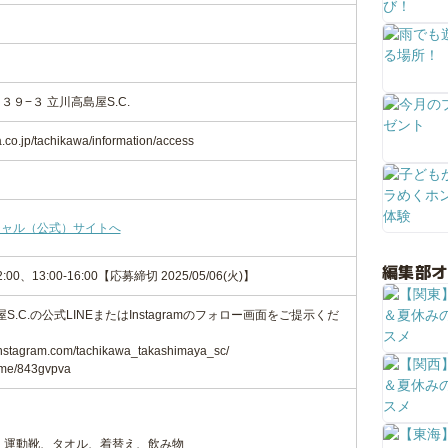
９−３ 立川高島屋S.C.
.co.jp/tachikawa/information/access
シャル（公式）サイトへ
編集部
-12:00、13:00-16:00【応募締切 2025/05/06(火)】
S.C.の公式LINEまたはInstagramのフォロー画面をご提示くだ
tagram.com/tachikawa_takashimaya_sc/
.me/843gvpva
、運動靴、タオル、着替え、飲み物