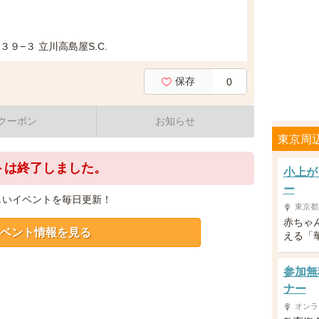
９−３ 立川高島屋S.C.
保存
0
クーポン
お知らせ
東京周
トは終了しました。
小上が
ー
しいイベントを毎日更新！
東京都
赤ちゃ
ベント情報を見る
える「
参加無
ナー
オンラ