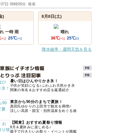
月07日 06時00分
発表
金)
8月8日(土)
れ 一時 雨
晴れ
℃
25℃
36℃
25℃
[+1]
[+2]
[+1]
[0]
降水確率・週間天気を見る
け家族にイチオシ情報
とりっぷ 注目記事
暑い日はひんやりかき氷！
子供が笑顔になる♪ふわふわ天然かき氷
関東の有名＆おすすめ店を厳選紹介
東京から90分のまちで夏旅！
真田氏ゆかりの上田市で観光を満喫♪
涼しい高原・国宝・別所温泉をめぐる旅
【関東】おすすめ夏祭り情報
8月＆夏休みに楽しめる♪
親子で行きたいお祭り・イベントが満載