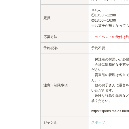
100人
①10:30〜12:00
定員
②13:00～16:00
※お菓子が無くなって
応募方法
このイベントの受付は
予約/応募
予約不要
・保護者の付添いが必
・会場に簡易的な更衣
ださい。
・貴重品の管理は各自
ん。）
注意・制限事項
・他のお子さんに暴言
いただきます。
・危険な行為や暴言な
承ください。
https://sports.melos.me
ジャンル
スポーツ