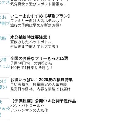
気分爽快水遊びスポット情報も！
いこーよおすすめ【早割プラン】
ファミリー向け人気ホテルも！
旅行の予約は早めが断然お得♪
水分補給時は要注意！
直飲みしたペットボトル、
何日後まで飲んでも大丈夫？
全国のお得なフリーきっぷ15選
子供50円均一の切符から
100円で1日乗り放題も！
お得いっぱい！2026夏の福袋特集
早い者勝ち！数量限定の人気福袋
発売日や価格、内容を最速でお届け
【子供映画】公開中＆公開予定作品
パウ・パトロールや
アンパンマンの人気作