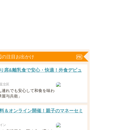
辺の注目お出かけ
り席&離乳食で安心・快適！外食デビュ
足立区
ん連れでも安心して和食を味わ
華屋与兵衛」
料＆オンライン開催！親子のマネーセミ
イン