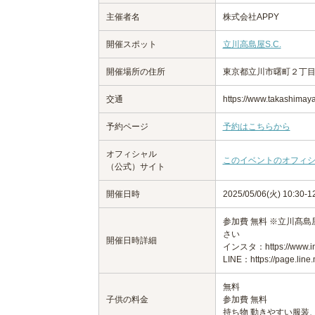
主催者名
株式会社APPY
開催スポット
立川高島屋S.C.
開催場所の住所
東京都立川市曙町２丁目３
交通
https://www.takashimaya
予約ページ
予約はこちらから
オフィシャル
このイベントのオフィ
（公式）サイト
開催日時
2025/05/06(火) 10:30
参加費 無料 ※立川髙島屋
さい
開催日時詳細
インスタ：https://www.ins
LINE：https://page.line
無料
子供の料金
参加費 無料
持ち物 動きやすい服装