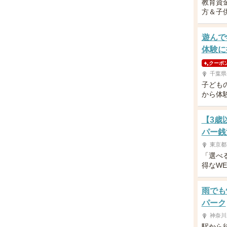
教育資
方＆子供
遊んで
体験に
クーポ
千葉県
子ども
から体
【3歳
パー銭
東京都
「選べ
得なW
雨でも
パーク
神奈川
駅から