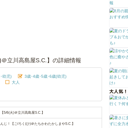
)＠立川高島屋S.C.】の詳細情報
･幼児)
3歳･4歳･5歳･6歳(幼児)
大人
大人気！
/6(火)＠立川高島屋S.C.】
じ！【ご/ろく(ひ)＠たちかわたかしまやS.C.】