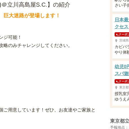
)＠立川高島屋S.C.】の紹介
さい子
にて、巨大迷路が登場します！
日本最
クセス
クーポ
ンジ可能！
茨城県
攻略のみチャレンジしてください。
カピバ
やり体
幼児0
スパ遊
クーポ
東京都
授乳室
ゆうえ
個ご用意しています！ぜひ、お友達やご家族と
東京都
予報地点：