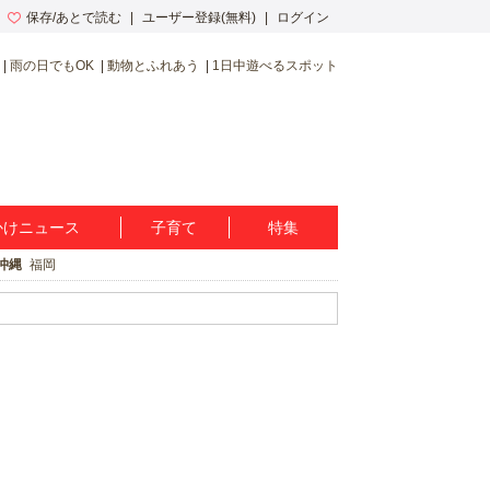
保存/あとで読む
ユーザー登録(無料)
ログイン
雨の日でもOK
動物とふれあう
1日中遊べるスポット
かけニュース
子育て
特集
沖縄
福岡