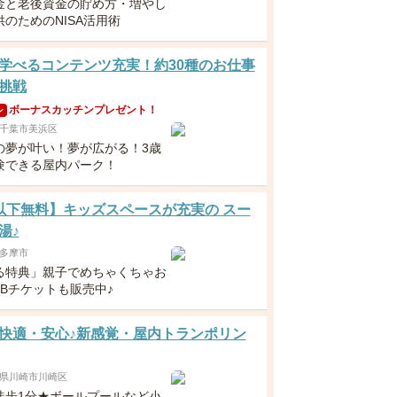
金と老後資金の貯め方・増やし
のためのNISA活用術
学べるコンテンツ充実！約30種のお仕事
挑戦
ボーナスカッチンプレゼント！
ン
千葉市美浜区
の夢が叶い！夢が広がる！3歳
験できる屋内パーク！
以下無料】キッズスペースが充実の スー
湯♪
多摩市
る特典」親子でめちゃくちゃお
EBチケットも販売中♪
快適・安心♪新感覚・屋内トランポリン
県川崎市川崎区
徒歩1分★ボールプールなど小