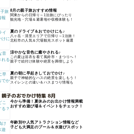
8月の親子旅おすすめ情報
関東からの日帰り～1泊旅にぴったり
観光地・穴場＆避暑地や収穫体験も！
夏のドライブ＆おでかけにも♪
八ヶ岳・清里エリアで日帰り～1泊旅！
北杜市の人気＆穴場観光スポット厳選
涼やかな音色に癒やされる♪
この夏は浴衣を着て風鈴市・まつりへ！
親子で絵付け体験や絶景を満喫しよう
夏の朝に早起きしておでかけ♪
親子で神秘的なハスの絶景を楽しもう！
スイレンとの違い＆ハスまつり情報も
 親子のおでかけ特集 8月
今から準備！夏休みのお出かけ情報満載
おすすめ遊び場＆イベントをチェック！
年齢別や人気アトラクション情報など
子ども大満足のプール＆水遊びスポット