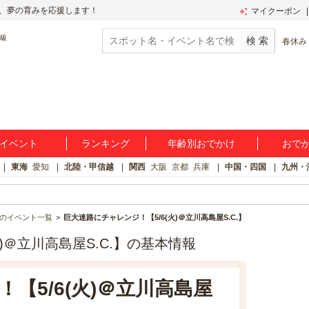
、夢の育みを応援します！
マイクーポン
春休み
イベント
ランキング
年齢別おでかけ
おで
東海
愛知
北陸・甲信越
関西
大阪
京都
兵庫
中国・四国
九州・
のイベント一覧
巨大迷路にチャレンジ！【5/6(火)＠立川高島屋S.C.】
)＠立川高島屋S.C.】の基本情報
【5/6(火)＠立川高島屋