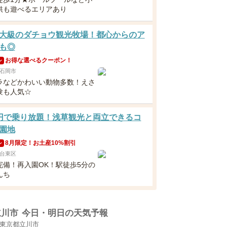
供も遊べるエリアあり
大級のダチョウ観光牧場！都心からのア
も◎
お得な選べるクーポン！
ン
石岡市
ラなどかわいい動物多数！えさ
験も人気☆
円で乗り放題！浅草観光と両立できるコ
園地
8月限定！お土産10%割引
ン
台東区
完備！再入園OK！駅徒歩5分の
んち
立川市
今日・明日の天気予報
東京都立川市