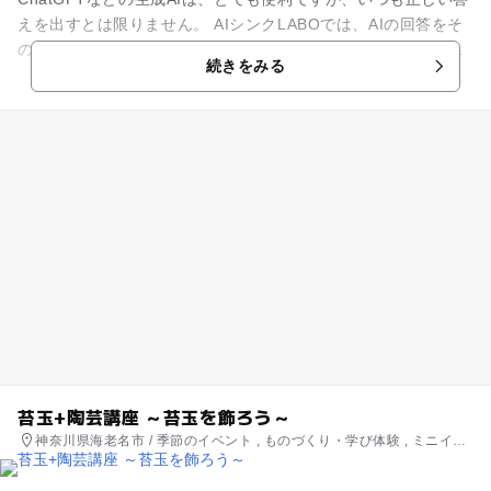
えを出すとは限りません。 AIシンクLABOでは、AIの回答をそ
のまま信じるのではなく、「どこが怪しい？」「本当に合って
続きをみる
いる...
苔玉+陶芸講座 ～苔玉を飾ろう～
神奈川県海老名市 / 季節のイベント , ものづくり・学び体験 , ミニイベ
ント