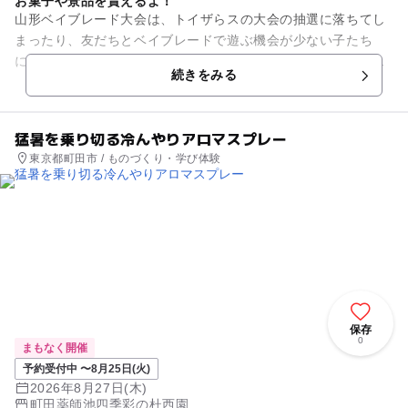
お菓子や景品を貰えるよ！
山形ベイブレード大会は、トイザらスの大会の抽選に落ちてし
まったり、友だちとベイブレードで遊ぶ機会が少ない子たち
に、ベイブレードによる対戦や交流を楽しんでもらうために開
続きをみる
催している大会です💡 (開...
猛暑を乗り切る冷んやりアロマスプレー
東京都町田市 / ものづくり・学び体験
保存
0
まもなく開催
予約受付中 〜8月25日(火)
2026年8月27日(木)
町田薬師池四季彩の杜西園