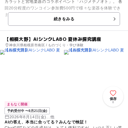
カラットと宮地楽器のコラボイベント「ハジメテノオト」。 各
回20分程度のワンコイン参加費500円で様々な楽器を体験でき
ます。 貸し楽器も用意されており、専用フォームか北館2階受
続きをみる
付で申し込み可...
【相模大野】AIシンクLABO 夏休み探究講座
神奈川県相模原市南区 / ものづくり・学び体験
保存
0
まもなく開催
予約受付中 〜8月21日(金)
2026年8月14日(金)...他
AIの答え、本当に合ってる？みんなで検証！
ChatGPTなどの生成AIは、とても便利ですが、いつも正しい答