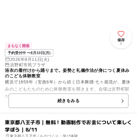
保存
0
まもなく開催
予約受付中 〜8月10日(月)
2026年8月11日(火)
吉野町市民プラザ
浴衣の着付けから踊りまで。姿勢と礼儀作法が身につく夏休み
のこども体験教室
横浜で1859年（安政6年）から続く日本舞踊 七々扇流が、夏休
みのこどもたちのために体験教室を開きます。会場は吉野町駅
からすぐの吉野町市民プラザです。 浴衣の着付けにはじまり、
続きをみる
ご挨拶の礼儀...
東京都八王子市｜無料！動画制作でお金について楽しく
学ぼう｜8/11
東京都八王子市 / ものづくり・学び体験