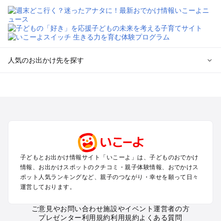
人気のお出かけ先を探す
全国からプール子連れおでかけスポットを探す
北海道･東北のプールおでかけ
北陸･甲信越のプールおでかけ
関東のプールおでかけ
東海のプールおでかけ
関西のプールおでかけ
中国･四国のプールおでかけ
子どもとお出かけ情報サイト「いこーよ」は、子どものおでかけ
九州･沖縄のプールおでかけ
情報、お出かけスポットのクチコミ・親子体験情報、おでかけス
ポット人気ランキングなど、親子のつながり・幸せを願って日々
運営しております。
定番お出かけスポット
遊園地
ご意見やお問い合わせ
施設やイベント運営者の方
動物園
プレゼンター利用規約
利用規約
よくある質問