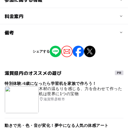
予約/応募
料金案内
問い合わせ先に直接ご確認ください。
料金について
備考
注意・制限事項
ブルーメの丘入園料：大人1,500円 子ども800円 3歳以
主催 PUKUGORI、CHEKiPON
下無料 ワンちゃん500円
※掲載の情報は天候や主催者側の都合などにより変更にな
シェアする
ることがあります。
情報提供：イベントバンク
滋賀県内のオススメの遊び
特別体験♪6歳になったら学習机を家族で作ろう！
木材の温もりを感じる、力を合わせて作った
机は世界に1つの宝物
滋賀県彦根市
動きで光・色・音が変化！夢中になる人気の体感アート