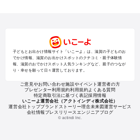
滋賀のエリアからプール子ども連れのお出かけスポット
を探す
草津・守山・近江八幡・栗東のプールお出かけ
彦根・長浜・米原・湖北・湖東三山のプールお出かけ
大津周辺のプールお出かけ
信楽・甲賀のプールお出かけ
湖西（琵琶湖）のプールお出かけ
子どもとお出かけ情報サイト「いこーよ」は、滋賀の子どものお
雄琴・堅田のプールお出かけ
でかけ情報、滋賀のお出かけスポットのクチコミ・親子体験情
報、滋賀のおでかけスポット人気ランキングなど、親子のつなが
滋賀の定番お出かけスポット
り・幸せを願って日々運営しております。
滋賀の遊園地
ご意見やお問い合わせ
施設やイベント運営者の方
滋賀の動物園
プレゼンター利用規約
利用規約
よくある質問
滋賀のバーベキュー
特定商取引法に基づく表記
採用情報
滋賀の釣り
いこーよ運営会社（アクトインディ株式会社）
運営会社トップ
ブランドストーリー
理念
未来図
運営サービス
滋賀の牧場
会社情報
プレスリリース
エンジニアブログ
滋賀のプール
© actindi Inc.
滋賀のアスレチック
滋賀の公園・総合公園
滋賀の観光