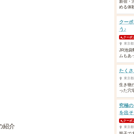
新宿・
める体
クーポ
う♪
クーポ
東京都
JR池
ムもあ
たくさ
東京都
生き物
った穴
究極の
を出そ
クーポ
の紹介
東京都
親子で