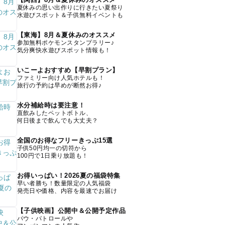
夏休みの思い出作りに行きたい夏祭り
水遊びスポット＆子供無料イベントも
【東海】8月＆夏休みのオススメ
参加無料ポケモンスタンプラリー♪
気分爽快水遊びスポット情報も！
いこーよおすすめ【早割プラン】
ファミリー向け人気ホテルも！
旅行の予約は早めが断然お得♪
水分補給時は要注意！
直飲みしたペットボトル、
何日後まで飲んでも大丈夫？
全国のお得なフリーきっぷ15選
子供50円均一の切符から
100円で1日乗り放題も！
お得いっぱい！2026夏の福袋特集
早い者勝ち！数量限定の人気福袋
発売日や価格、内容を最速でお届け
【子供映画】公開中＆公開予定作品
パウ・パトロールや