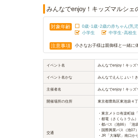
みんなでenjoy！キッズマルシ
0歳･1歳･2歳の赤ちゃん(乳児
対象年齢
小学生
中学生･高校生
小さなお子様は親御様と一緒に
注意事項
イベント名
みんなでenjoy！キッ
イベント名かな
みんなでえんじょい！
主催者名
みんなでenjoy！キッ
開催場所の住所
東京都豊島区東池袋４
・東京メトロ有楽町線「
・都電（さくらトラム）
・都バス（池86）「池
・国際興業バス（池07
交通
・JR「大塚駅」南口から