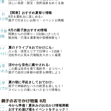
涼しい高原・国宝・別所温泉をめぐる旅
【関東】おすすめ夏祭り情報
8月＆夏休みに楽しめる♪
親子で行きたいお祭り・イベントが満載
8月の親子旅おすすめ情報
関東からの日帰り～1泊旅にぴったり
観光地・穴場＆避暑地や収穫体験も！
夏のドライブ＆おでかけにも♪
八ヶ岳・清里エリアで日帰り～1泊旅！
北杜市の人気＆穴場観光スポット厳選
涼やかな音色に癒やされる♪
この夏は浴衣を着て風鈴市・まつりへ！
親子で絵付け体験や絶景を満喫しよう
夏の朝に早起きしておでかけ♪
親子で神秘的なハスの絶景を楽しもう！
スイレンとの違い＆ハスまつり情報も
 親子のおでかけ特集 8月
今から準備！夏休みのお出かけ情報満載
おすすめ遊び場＆イベントをチェック！