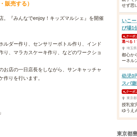
・販売する）
せず思
。『みんなでenjoy！キッズマルシェ』を開催
いこー
び場1
クーポ
選べる！
ホルダー作り、センサリーボトル作り、インド
埼玉県
作り、マラカスケーキ作り、などのワークショ
都心か
ーネル
のお店の一日店長をしながら、サンキャッチャ
幼児0
ケ作りを行います。
スパ遊
クーポ
東京都
授乳室
ゆうえ
」
東京都