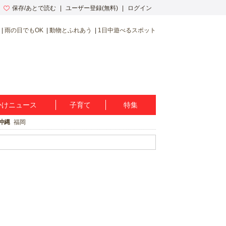
保存/あとで読む
ユーザー登録(無料)
ログイン
雨の日でもOK
動物とふれあう
1日中遊べるスポット
かけニュース
子育て
特集
沖縄
福岡