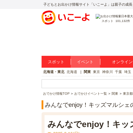
子どもとお出かけ情報サイト「いこーよ」は親子の成長
スポット
101,132件
スポット
イベント
オンライン
北海道・東北
北海道
関東
東京
神奈川
千葉
埼玉
おでかけ情報TOP
おでかけイベント一覧
関東
東京都
みんなでenjoy！キッズマルシ
みんなでenjoy！キ