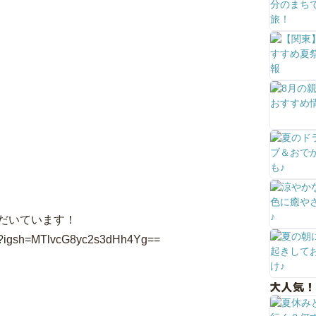
だいています！
he?igsh=MTlvcG8yc2s3dHh4Yg==
大人気！