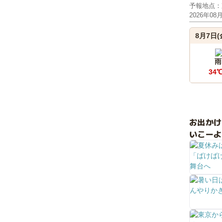
予報地点：
2026年08
8月7日(
雨
34
お出か
いこーよ