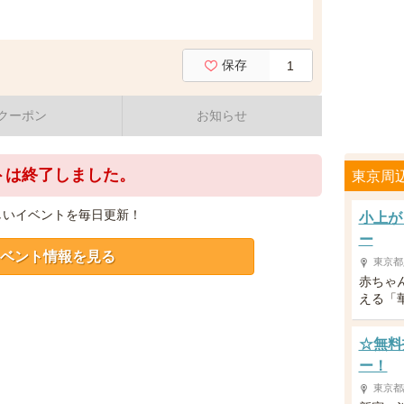
保存
1
クーポン
お知らせ
トは終了しました。
東京周
しいイベントを毎日更新！
小上が
ー
ベント情報を見る
東京都
赤ちゃ
える「
☆無料
ー！
東京都