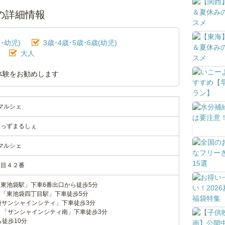
ェの詳細情報
･幼児)
3歳･4歳･5歳･6歳(幼児)
大人
体験をお勧めします
ズマルシェ
きっずまるしぇ
ズマルシェ
丁目４２番
東池袋駅」下車6番出口から徒歩5分
「東池袋四丁目駅」下車徒歩5分
袋サンシャインシティ」下車徒歩3分
）「サンシャインシティ南」下車徒歩3分
徒歩10分