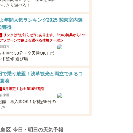
いっきり遊べる！
よ年間人気ランキング2025 関東室内遊
位獲得
リンクは”お知らせ”にあります。3つの特典から1つ
ン
アソブーンで使える選べる体験クーポン
川口市
らも車で30分・全天候OK！ボ
ンド監修 遊び場
円で乗り放題！浅草観光と両立できるコ
園地
8月限定！お土産10%割引
ン
台東区
完備！再入園OK！駅徒歩5分の
んち
豊島区
今日・明日の天気予報