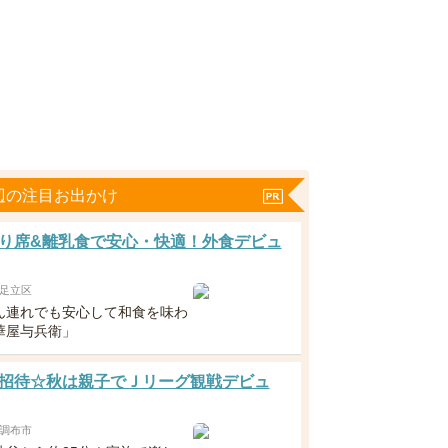
辺の注目お出かけ
り席&離乳食で安心・快適！外食デビュ
足立区
ん連れでも安心して和食を味わ
華屋与兵衛」
招待☆秋は親子でＪリーグ観戦デビュ
調布市