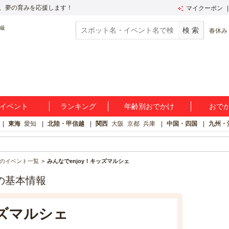
、夢の育みを応援します！
マイクーポン
春休み
イベント
ランキング
年齢別おでかけ
おで
東海
愛知
北陸・甲信越
関西
大阪
京都
兵庫
中国・四国
九州・
のイベント一覧
みんなでenjoy！キッズマルシェ
ェの基本情報
ッズマルシェ