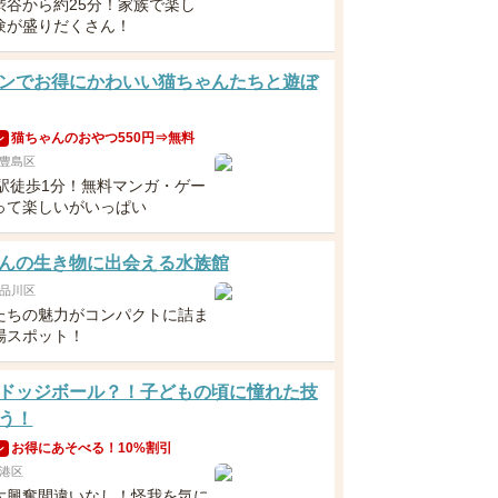
渋谷から約25分！家族で楽し
験が盛りだくさん！
ンでお得にかわいい猫ちゃんたちと遊ぼ
猫ちゃんのおやつ550円⇒無料
ン
豊島区
袋駅徒歩1分！無料マンガ・ゲー
って楽しいがいっぱい
んの生き物に出会える水族館
品川区
たちの魅力がコンパクトに詰ま
場スポット！
ドッジボール？！子どもの頃に憧れた技
う！
お得にあそべる！10%割引
ン
港区
大興奮間違いなし！怪我を気に