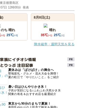
東京都豊島区
月07日 12時00分
発表
金)
8月8日(土)
 のち 晴れ
晴れ
℃
25℃
35℃
25℃
[+2]
[+3]
[+1]
[-1]
降水確率・週間天気を見る
け家族にイチオシ情報
とりっぷ 注目記事
夏休みは「ばけばけ」の舞台へ
聖地巡礼・グルメ・花火大会を満喫！
夏の松江で「やりたいこと」をご紹介
暑い日はひんやりかき氷！
子供が笑顔になる♪ふわふわ天然かき氷
関東の有名＆おすすめ店を厳選紹介
東京から90分のまちで夏旅！
真田氏ゆかりの上田市で観光を満喫♪