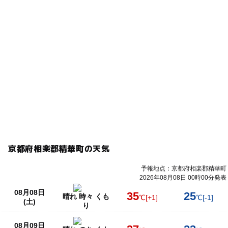
京都府相楽郡精華町の天気
予報地点：京都府相楽郡精華町
2026年08月08日 00時00分発表
08月08日
35
25
晴れ 時々 くも
℃
[+1]
℃
[-1]
(土)
り
08月09日