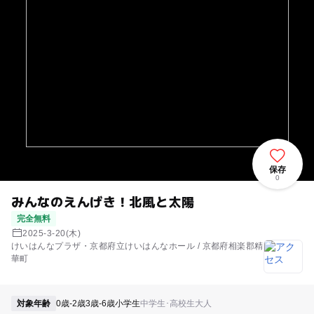
保存
0
みんなのえんげき！北風と太陽
完全無料
2025-3-20(木)
けいはんなプラザ・京都府立けいはんなホール / 京都府相楽郡精
華町
対象年齢
0歳-2歳
3歳-6歳
小学生
中学生･高校生
大人