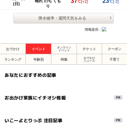
37
23
晴れ のち くも
℃
[+2]
℃
[-2]
(日)
り
降水確率・週間天気をみる
情報提供：
オンライン
おでかけ
イベント
チケット
クーポン
イベント
おでかけ
ランキング
年齢別
特集
子育て
ニュース
あなたにおすすめの記事
お出かけ家族にイチオシ情報
いこーよとりっぷ 注目記事