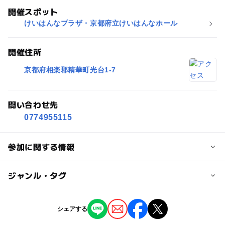
開催スポット
けいはんなプラザ・京都府立けいはんなホール
開催住所
京都府相楽郡精華町光台1-7
問い合わせ先
0774955115
参加に関する情報
対象年齢
ジャンル・タグ
0歳･1歳･2歳の赤ちゃん(乳児･幼児)
3歳･4歳･5歳･6歳(幼児)
小学生
ジャンル
シェアする
芸術鑑賞・自然観賞