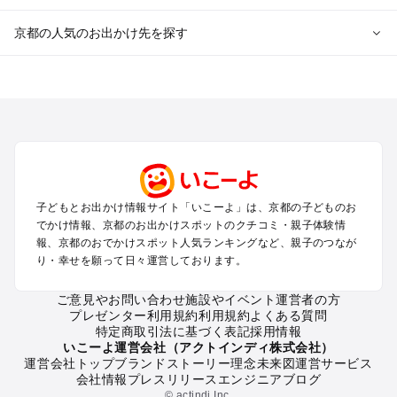
京都の人気のお出かけ先を探す
京都のエリアからプール子ども連れのお出かけスポット
を探す
宇治・京都南部（長岡京・山崎）のプールお出かけ
京都駅周辺・四条河原町・東寺・伏見（伏見稲荷）のプールお
出かけ
天橋立・舞鶴・丹後半島のプールお出かけ
福知山・綾部のプールお出かけ
子どもとお出かけ情報サイト「いこーよ」は、京都の子どものお
亀岡・湯の花・美山・丹波のプールお出かけ
でかけ情報、京都のお出かけスポットのクチコミ・親子体験情
嵐山・嵯峨野・高雄のプールお出かけ
報、京都のおでかけスポット人気ランキングなど、親子のつなが
烏丸・二条城・北野天満宮のプールお出かけ
り・幸せを願って日々運営しております。
丹後・久美浜のプールお出かけ
清水寺・祇園・東山・金閣寺・北白川周辺のプールお出かけ
ご意見やお問い合わせ
施設やイベント運営者の方
プレゼンター利用規約
利用規約
よくある質問
大原・鞍馬・貴船のプールお出かけ
特定商取引法に基づく表記
採用情報
いこーよ運営会社（アクトインディ株式会社）
京都の定番お出かけスポット
運営会社トップ
ブランドストーリー
理念
未来図
運営サービス
会社情報
プレスリリース
エンジニアブログ
京都の遊園地
© actindi Inc.