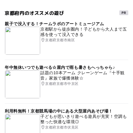
予約/応募
予約不要
京都府内のオススメの遊び
タグ
予約ページ
親子で没入する！チームラボのアートミュージアム
演劇
小さいお子さまOK
雨でもOK
屋内イベント
京都駅から徒歩圏内！子どもから大人まで五
予約はこちらから
感を使って没入できる
芸術鑑賞
はじめての演劇鑑賞
雨の日でもOK
京都府京都市南区
屋内遊び場
年中無休いつでも遊べる☆屋内で雨も暑さもへっちゃら♪
話題の10本アーム クレーンゲーム『十手観
音』家族で爆獲体験☆
京都府京都市中京区
利用料無料！京都競馬場の中にある大型屋内あそび場！
子どもが思いきり遊べる遊具が充実！空調も
整った快適な環境◎
京都府京都市伏見区