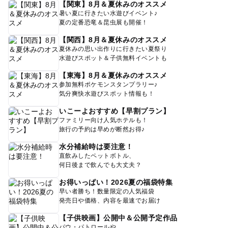
【関東】8月＆夏休みのオススメ
暑い夏に行きたい水遊びイベント♪
夏の定番恐竜＆昆虫展も開催！
【関西】8月＆夏休みのオススメ
夏休みの思い出作りに行きたい夏祭り
水遊びスポット＆子供無料イベントも
【東海】8月＆夏休みのオススメ
参加無料ポケモンスタンプラリー♪
気分爽快水遊びスポット情報も！
いこーよおすすめ【早割プラン】
ファミリー向け人気ホテルも！
旅行の予約は早めが断然お得♪
水分補給時は要注意！
直飲みしたペットボトル、
何日後まで飲んでも大丈夫？
お得いっぱい！2026夏の福袋特集
早い者勝ち！数量限定の人気福袋
発売日や価格、内容を最速でお届け
【子供映画】公開中＆公開予定作品
パウ・パトロールや