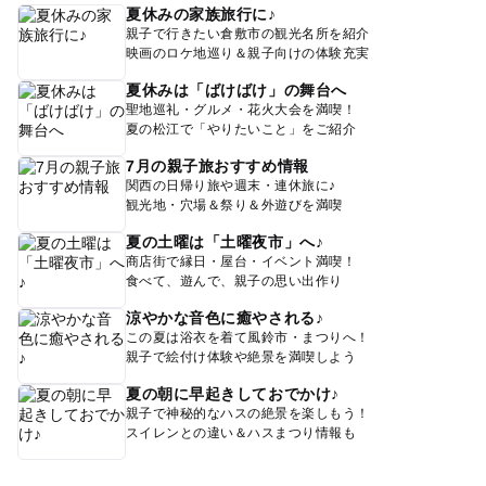
夏休みの家族旅行に♪
親子で行きたい倉敷市の観光名所を紹介
映画のロケ地巡り＆親子向けの体験充実
夏休みは「ばけばけ」の舞台へ
聖地巡礼・グルメ・花火大会を満喫！
夏の松江で「やりたいこと」をご紹介
7月の親子旅おすすめ情報
関西の日帰り旅や週末・連休旅に♪
観光地・穴場＆祭り＆外遊びを満喫
夏の土曜は「土曜夜市」へ♪
商店街で縁日・屋台・イベント満喫！
食べて、遊んで、親子の思い出作り
涼やかな音色に癒やされる♪
この夏は浴衣を着て風鈴市・まつりへ！
親子で絵付け体験や絶景を満喫しよう
夏の朝に早起きしておでかけ♪
親子で神秘的なハスの絶景を楽しもう！
スイレンとの違い＆ハスまつり情報も