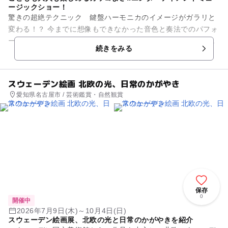
ージックショー！
驚きの超絶テクニック 鍵盤ハーモニカのイメージがガラリと
変わる！？ 今までに想像もできなかった音色と奏法でのパフォ
ーマンス、かつ、それぞれがプロとして数々の舞台で活躍して
続きをみる
いる腕利きのミュー...
スウェーデン絵画 北欧の光、日常のかがやき
愛知県名古屋市 / 芸術鑑賞・自然観賞
保存
0
開催中
2026年7月9日(木)～10月4日(日)
スウェーデン絵画展、北欧の光と日常のかがやきを紹介