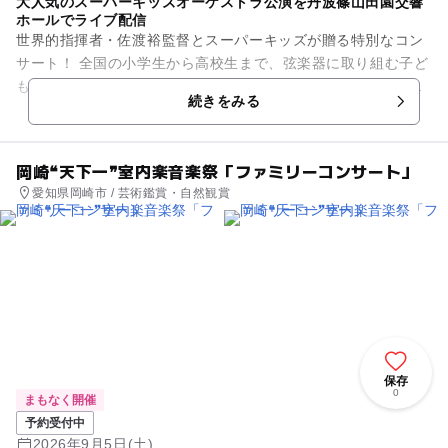
大人気のスーパーキッズオーケストラ公演を丹波篠山田園交響
ホールでライブ配信
世界的指揮者・佐渡裕監督とスーパーキッズが贈る特別なコン
サート！ 全国の小学生から高校生まで、弦楽器に取り組む子ど
もたちの中から選抜されたスーパーキッズオーケストラが、佐
続きをみる
渡裕監督の指揮のもと、...
岡崎❝天下一❞室内楽音楽祭「ファミリーコンサート」
愛知県岡崎市 / 芸術鑑賞・自然観賞
保存
0
まもなく開催
予約受付中
2026年9月5日(土)