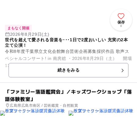
保存
0
まもなく開催
2026年8月29日(土)
世代を超えて愛される音楽を･･･1日で2度おいしい 充実の2本
立て公演！
令和8年度千葉県立文化会館舞台芸術企画募集採択作品 歌声ス
ペシャルコンサート! in 南房総 ・2026年8月29日（土） 開場
13:00 / 開演 13:30 (終演15:30予...
続きをみる
「ファミリー落語鑑賞会」／キッズワークショップ「落
語体験教室」
広島県広島市南区 / 芸術鑑賞・自然観賞