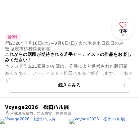
保存
0
開催中
2026年7月18日(土)～9月6日(日) 火水木金土日祝日のみ
塩竈市杉村惇美術館
これからの活躍が期待される若手アーティストの作品をお楽し
みください！
本プログラム11回目の今回は、公募により選考された版画家・
あるがあく、アーティスト・松田ハルをご紹介します。 ある
があくは、主に木版画の制作を通して、目に見えない「揺れ動
続きをみる
く感情」を視覚化...
Voyage2026 松田ハル展
宮城県塩竈市 / 芸術鑑賞・自然観賞