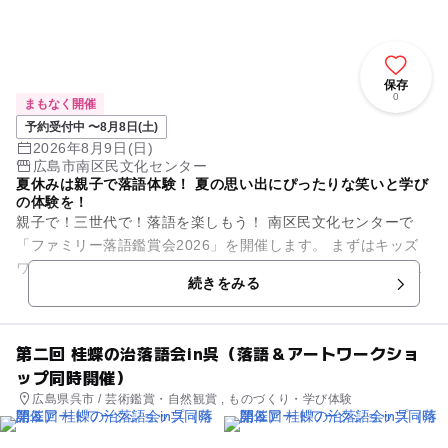
保存
0
まもなく開催
予約受付中 〜8月8日(土)
2026年8月9日(日)
広島市南区民文化センター
夏休みは親子で落語体験！ 夏の思い出にぴったりな笑いと学び
の体験を！
親子で！三世代で！落語を楽しもう！ 南区民文化センターで
「ファミリー落語鑑賞会2026」を開催します。 まずはキッズ
ワークショップ「落語体験教室」で、扇子や手ぬぐいを使った
続きをみる
表現や小噺に挑...
第二回 桂蝶の治落語会in呉（落語＆アートワークショ
ップ同時開催）
広島県呉市 / 芸術鑑賞・自然観賞 , ものづくり・学び体験