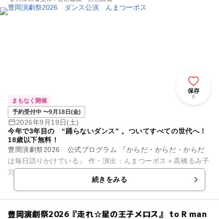
保存
0
まもなく開催
予約受付中 〜9月18日(金)
2026年9月19日(土)
今年で3年目の “踊らないダンス” 。ついてすべての世代へ！
18歳以下無料！
豊岡演劇祭2026 公式プログラム 『からだ・からだ・からだ
は毎日語りかけている』 作・演出：んまつーポス＋高橋るみ子
宮崎を拠点に活動するダンスカンパニー「んまつーポス」が、
続きをみる
今年も豊...
豊岡演劇祭2026『走れ☆星の王子メロス』 to R man