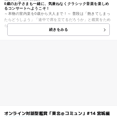
0歳のお子さまも一緒に、気兼ねなくクラシック音楽を楽しめ
るコンサートへようこそ！
～本物の室内楽を0歳から大人まで！～ 普段は「飽きてしまっ
たらどうしよう」「途中で席を立てるだろうか」と鑑賞をため
らっているご家族にも安心してお越しいただける公演です。シ
続きをみる
ンプルで美しい旋律や躍...
オンライン対話型鑑賞「東北＠コミュン」#14 宮城編