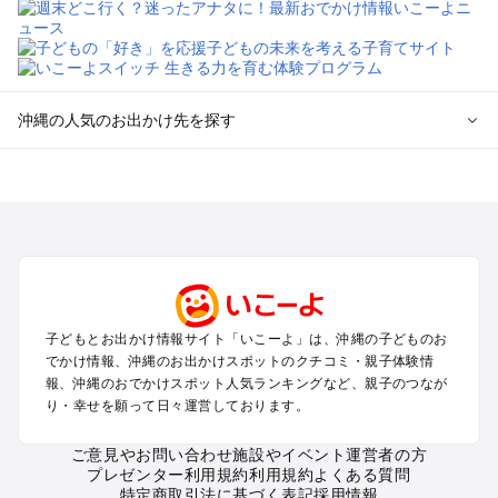
沖縄の人気のお出かけ先を探す
沖縄のエリアからプール子ども連れのお出かけスポット
を探す
沖縄市（コザ）・北谷・宜野湾のプールお出かけ
那覇のプールお出かけ
名護・本部・国頭のプールお出かけ
沖縄南部（糸満・豊見城）のプールお出かけ
西海岸・東海岸（読谷・宜野座）のプールお出かけ
子どもとお出かけ情報サイト「いこーよ」は、沖縄の子どものお
屋久島・奄美大島・種子島・宮古島・石垣島（鹿児島～沖縄の
でかけ情報、沖縄のお出かけスポットのクチコミ・親子体験情
離島）のプールお出かけ
報、沖縄のおでかけスポット人気ランキングなど、親子のつなが
り・幸せを願って日々運営しております。
沖縄の定番お出かけスポット
ご意見やお問い合わせ
施設やイベント運営者の方
沖縄の遊園地
プレゼンター利用規約
利用規約
よくある質問
沖縄の動物園
特定商取引法に基づく表記
採用情報