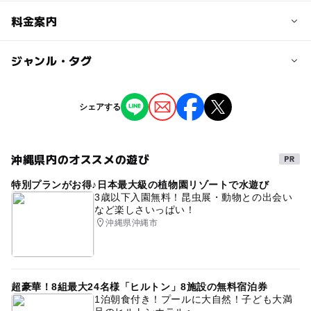
対象年齢
料金案内
小学生
中学生･高校生
大人
子供の料金詳細
ジャンル・タグ
予約/応募
料金について
予約必要
ジャンル
シェアする
最終応募締切 2025-3-31(月)
会場は、入場無料
ものづくり・学び体験
ゲームで楽しんだり、食べられないお菓子の
展示を見たり、わいわいするイベントです!!
予約ページ
沖縄県内のオススメの遊び
タグ
予約はこちらから
▶ワークショップに関しては
特別プランがお得♪日本最大級の植物園リゾートで水遊び
#親子で楽しめる
春休みおでかけ
沖縄
800円〜1500円 （有料）になります。
3歳以下入園無料！昆虫展・動物との出会い
など楽しさいっぱい！
春休みイベント
春休みワークショップ
室内お出かけ
ご興味のある方は、申込の前に
沖縄県沖縄市
4月親子イベント
春休み
ワークショップ
公式LINEにて、お声かけください。
公式LINE
↓↓↓
超豪華！8組最大24名様「ヒルトン」8施設の無料宿泊券
1泊朝食付き！プールに大自然！子ども大満
https://lin.ee/zd68gcX