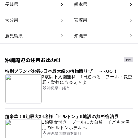
長崎県
熊本県
大分県
宮崎県
鹿児島県
沖縄県
沖縄周辺の注目お出かけ
特別プランがお得♪日本最大級の植物園リゾートへGO！
3歳以下入園無料！1日遊べる！プール・昆虫
展・動物にも会えるよ
沖縄県沖縄市
超豪華！8組最大24名様「ヒルトン」8施設の無料宿泊券
1泊朝食付き！プールに大自然！子ども大満
足のヒルトンホテルへ
沖縄県国頭郡本部町