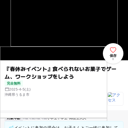
保存
0
『春休みイベント』食べられないお菓子でゲー
ム、ワークショップをしよう
完全無料
2025-4-5(土)
沖縄県うるま市
対象年齢
0歳-2歳
3歳-6歳
小学生
中学生･高校生
大人
イベントに参加の場合は、お子さんとご一緒に参加して