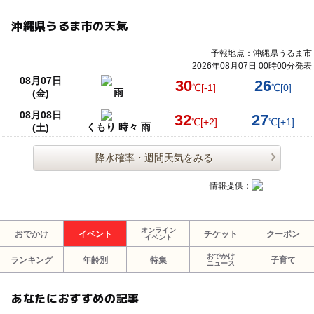
沖縄県うるま市の天気
予報地点：沖縄県うるま市
2026年08月07日 00時00分発表
08月07日
30
26
℃
[-1]
℃
[0]
雨
(金)
08月08日
32
27
℃
[+2]
℃
[+1]
くもり 時々 雨
(土)
降水確率・週間天気をみる
情報提供：
オンライン
おでかけ
イベント
チケット
クーポン
イベント
おでかけ
ランキング
年齢別
特集
子育て
ニュース
あなたにおすすめの記事