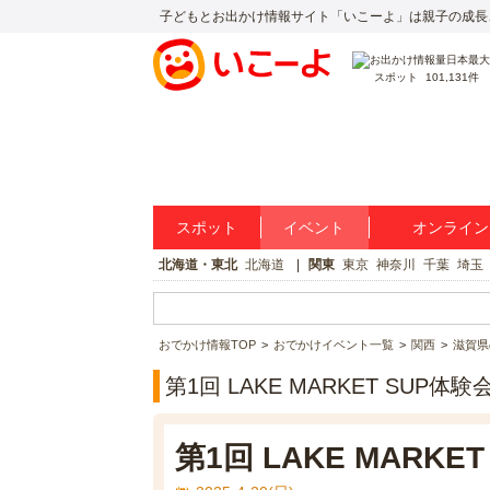
子どもとお出かけ情報サイト「いこーよ」は親子の成長
スポット
101,131件
スポット
イベント
オンライン
北海道・東北
北海道
関東
東京
神奈川
千葉
埼玉
おでかけ情報TOP
おでかけイベント一覧
関西
滋賀県
第1回 LAKE MARKET SUP
第1回 LAKE MARKE