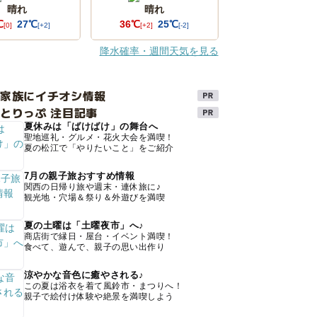
晴れ
晴れ
℃
27℃
36℃
25℃
[0]
[+2]
[+2]
[-2]
降水確率・週間天気を見る
け家族にイチオシ情報
とりっぷ 注目記事
夏休みは「ばけばけ」の舞台へ
聖地巡礼・グルメ・花火大会を満喫！
夏の松江で「やりたいこと」をご紹介
7月の親子旅おすすめ情報
関西の日帰り旅や週末・連休旅に♪
観光地・穴場＆祭り＆外遊びを満喫
夏の土曜は「土曜夜市」へ♪
商店街で縁日・屋台・イベント満喫！
食べて、遊んで、親子の思い出作り
涼やかな音色に癒やされる♪
この夏は浴衣を着て風鈴市・まつりへ！
親子で絵付け体験や絶景を満喫しよう