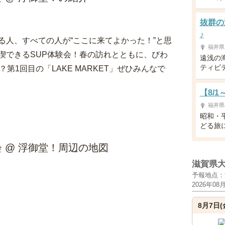
抜群の
♪
る人、すべての人が“ここに来てよかった！”と思
福井県
喫できるSUP体験会！春の訪れとともに、びわ
遠浅の
ティビ
第1回目の「LAKE MARKET」ぜひみんなで
【8/
福井県
昭和・
どる旅
体験会 @ 浮御堂！周辺の地図
滋賀県
予報地点：
2026年08
8月7日(