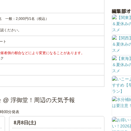
編集部
名 一般：2,000円/1名（税込）
確認ください。
ート
主催者側の都合などにより変更になることがあります。
ンク
体験会 @ 浮御堂！周辺の天気予報
00時00分発表
8月8日(土)