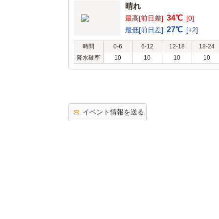
晴れ
34℃
最高[前日差]
[0]
27℃
最低[前日差]
[+2]
時間
0-6
6-12
12-18
18-24
降水確率
10
10
10
10
イベント情報を送る