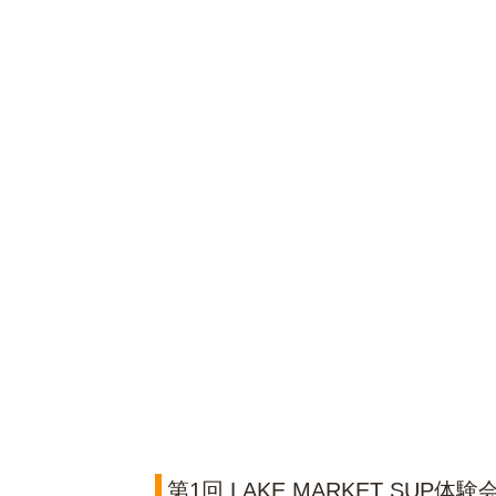
第1回 LAKE MARKET SUP体