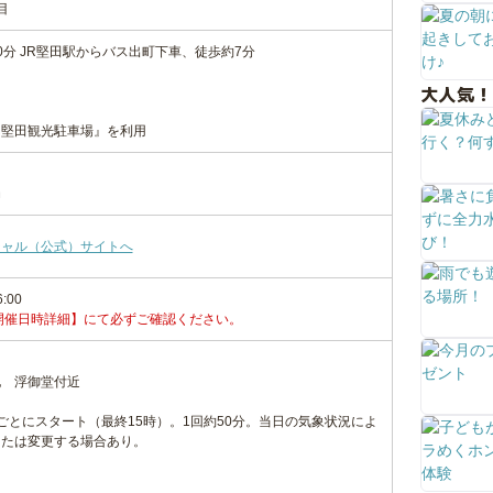
目
0分 JR堅田駅からバス出町下車、徒歩約7分
大人気！
『堅田観光駐車場』を利用
局
シャル（公式）サイトへ
6:00
開催日時詳細】にて必ずご確認ください。
地 浮御堂付近
間ごとにスタート（最終15時）。1回約50分。当日の気象状況によ
または変更する場合あり。