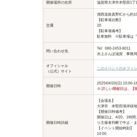
開催場所の住所
滋賀県大津市本堅田1丁
湖西道路真野ICから約1
【駐車場台数】
交通
20
【駐車場備考】
駐車無料 ※駐車場は
Tel:
080-2453-8011
問い合わせ先
水上さんぽ滋賀 事務
オフィシャル
このイベントのオフィ
（公式）サイト
2025/04/20(日) 10:00-1
開催日時
※ 詳しい開催日は、【
【会場名】
大津市 本堅田湖岸緑
【開催日時備考】
開催日は、4/20。1時
開催日時詳細
り主催者判断で中止・
【イベント開始時刻】
10:00