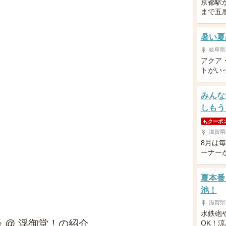
京都駅
まで五
暑い夏
岐阜県
アクア
トがい
みんな
しもう
クーポ
滋賀県
8月は
ーナー
夏本番
池！
滋賀県
水鉄砲
験会 @ 浮御堂！の紹介
OK！