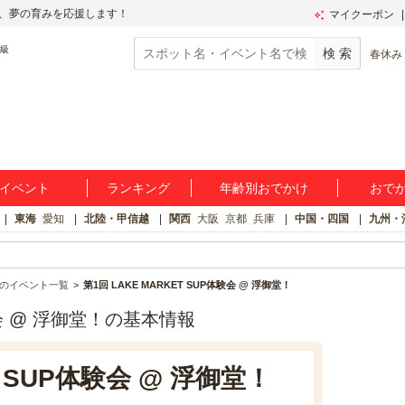
、夢の育みを応援します！
マイクーポン
春休み
イベント
ランキング
年齢別おでかけ
おで
東海
愛知
北陸・甲信越
関西
大阪
京都
兵庫
中国・四国
九州・
のイベント一覧
第1回 LAKE MARKET SUP体験会 @ 浮御堂！
体験会 @ 浮御堂！の基本情報
T SUP体験会 @ 浮御堂！