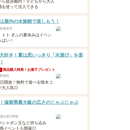
から徒歩圏内！子どもから大人
感を使って没入できる
は屋内の水族館で楽しもう！
各務原市
・トト ぎふの夏休みはイベン
っぱい！
大好き！夏は思いっきり「水遊び」を楽
！
商品購入特典！お菓子プレゼント
ン
野洲市
毎日開放！無料で遊べる噴水コ
が大人気◎
！滋賀県最大級の広さのじゃぶじゃぶ
蒲生郡日野町
やシャボン玉など持ち込み
涼感イベントも開催◎