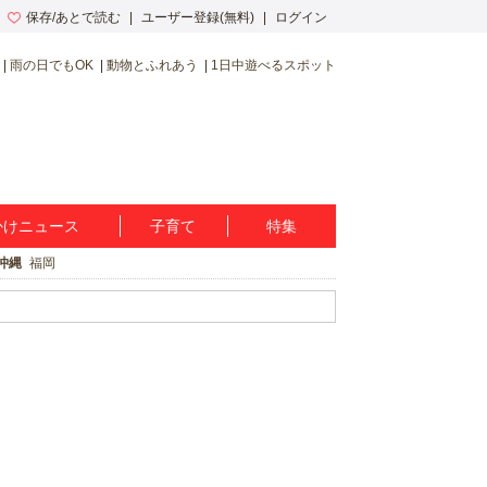
保存/あとで読む
ユーザー登録(無料)
ログイン
雨の日でもOK
動物とふれあう
1日中遊べるスポット
かけニュース
子育て
特集
沖縄
福岡