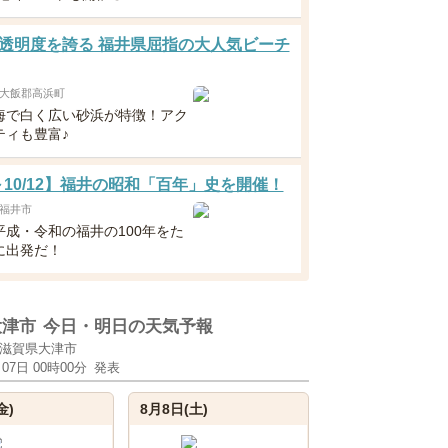
透明度を誇る 福井県屈指の大人気ビーチ
大飯郡高浜町
海で白く広い砂浜が特徴！アク
ティも豊富♪
1～10/12】福井の昭和「百年」史を開催！
福井市
平成・令和の福井の100年をた
に出発だ！
大津市
今日・明日の天気予報
滋賀県大津市
月07日 00時00分
発表
金)
8月8日(土)