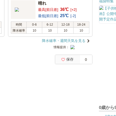
晴れ
36℃
最高[前日差]
[+2]
25℃
最低[前日差]
[-2]
時間
0-6
6-12
12-18
18-24
降水確率
10
10
10
10
降水確率・週間天気を見る
情報提供：
保存
0
0歳から