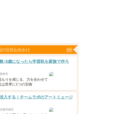
辺の注目お出かけ
験♪6歳になったら学習机を家族で作ろ
彦根市
温もりを感じる、力を合わせて
机は世界に1つの宝物
没入する！チームラボのアートミュージ
京都市南区