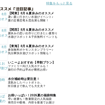
特集をもっと見る
オススメ「注目記事」
【関東】8月＆夏休みのオススメ
暑い夏に行きたい水遊びイベント♪
夏の定番恐竜＆昆虫展も開催！
【関西】8月＆夏休みのオススメ
夏休みの思い出作りに行きたい夏祭り
水遊びスポット＆子供無料イベントも
【東海】8月＆夏休みのオススメ
参加無料ポケモンスタンプラリー♪
気分爽快水遊びスポット情報も！
いこーよおすすめ【早割プラン】
ファミリー向け人気ホテルも！
旅行の予約は早めが断然お得♪
水分補給時は要注意！
直飲みしたペットボトル、
何日後まで飲んでも大丈夫？
お得いっぱい！2026夏の福袋特集
早い者勝ち！数量限定の人気福袋
発売日や価格、内容を最速でお届け