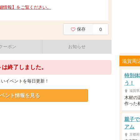
細情報】をご覧ください。
保存
0
クーポン
お知らせ
滋賀周
トは終了しました。
特別体
しいイベントを毎日更新！
う！
滋賀県
ベント情報を見る
木材の
作った
親子で
アム
京都府