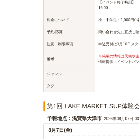
【イベント終了時刻】
16:00
料金について
小・中学生：1,000円/1
予約/応募
問い合わせ先に直接ご
注意・制限事項
申込受付は3月10日スタ
※掲載の情報は天候や
備考
情報提供：イベントバ
ジャンル
タグ
第1回 LAKE MARKET SUP
予報地点：滋賀県大津市
2026年08月07日 
8月7日(金)