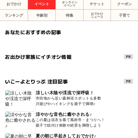
オンライン
おでかけ
イベント
チケット
クーポン
イベント
おでかけ
ランキング
年齢別
特集
子育て
ニュース
あなたにおすすめの記事
お出かけ家族にイチオシ情報
いこーよとりっぷ 注目記事
涼しい木陰や渓流で深呼吸！
市街地から近い森林浴スポットも多数
川遊びやハイキングを親子で満喫♪
涼やかな音色に癒やされる♪
この夏は浴衣を着て風鈴市・まつりへ！
親子で絵付け体験や絶景を満喫しよう
夏の朝に早起きしておでかけ♪