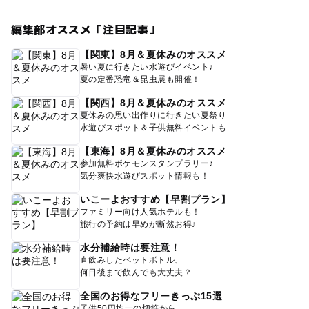
編集部オススメ「注目記事」
【関東】8月＆夏休みのオススメ
暑い夏に行きたい水遊びイベント♪
夏の定番恐竜＆昆虫展も開催！
【関西】8月＆夏休みのオススメ
夏休みの思い出作りに行きたい夏祭り
水遊びスポット＆子供無料イベントも
【東海】8月＆夏休みのオススメ
参加無料ポケモンスタンプラリー♪
気分爽快水遊びスポット情報も！
いこーよおすすめ【早割プラン】
ファミリー向け人気ホテルも！
旅行の予約は早めが断然お得♪
水分補給時は要注意！
直飲みしたペットボトル、
何日後まで飲んでも大丈夫？
全国のお得なフリーきっぷ15選
子供50円均一の切符から