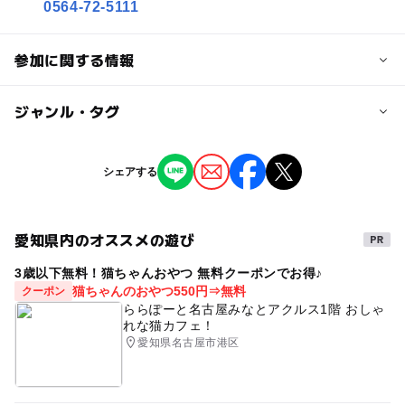
0564-72-5111
参加に関する情報
対象年齢
ジャンル・タグ
0歳･1歳･2歳の赤ちゃん(乳児･幼児)
3歳･4歳･5歳･6歳(幼児)
小学生
中学生･高校生
大人
ジャンル
シェアする
芸術鑑賞・自然観賞
季節のイベント
予約/応募
ものづくり・学び体験
予約不要
愛知県内のオススメの遊び
3歳以下無料！猫ちゃんおやつ 無料クーポンでお得♪
タグ
猫ちゃんのおやつ550円⇒無料
クーポン
駐車場無料
雨の日でもOK
ららぽーと名古屋みなとアクルス1階 おしゃ
れな猫カフェ！
愛知県名古屋市港区