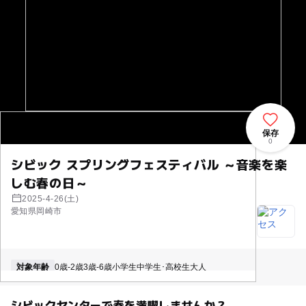
保存
0
シビック スプリングフェスティバル ～音楽を楽
しむ春の日～
2025-4-26(土)
愛知県岡崎市
対象年齢
0歳-2歳
3歳-6歳
小学生
中学生･高校生
大人
シビックセンターで春を満喫しませんか？