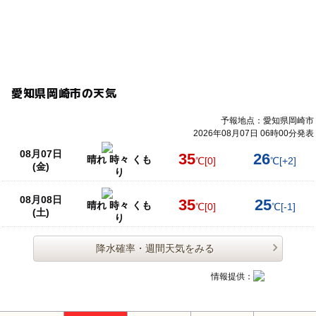
愛知県岡崎市の天気
予報地点：愛知県岡崎市
2026年08月07日 06時00分発表
08月07日
35
26
晴れ 時々 くも
℃
[0]
℃
[+2]
(金)
り
08月08日
35
25
晴れ 時々 くも
℃
[0]
℃
[-1]
(土)
り
降水確率・週間天気をみる
情報提供：