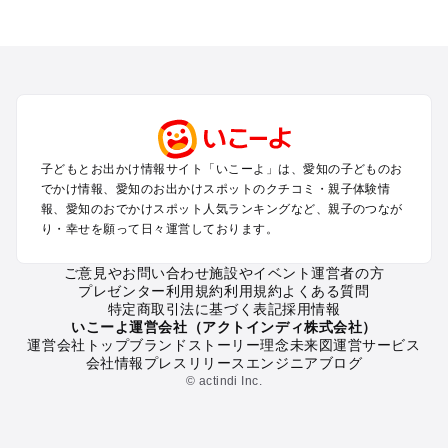
愛知のエリアからプール子ども連れのお出かけスポット
を探す
岡崎・豊田・豊橋・三河湾のプールお出かけ
名古屋（名駅・栄・名古屋城・金山・千種）周辺のプールお出
かけ
犬山・一宮・小牧・瀬戸・各務原・尾張のプールお出かけ
知多半島（常滑・半田・南知多）のプールお出かけ
子どもとお出かけ情報サイト「いこーよ」は、愛知の子どものお
でかけ情報、愛知のお出かけスポットのクチコミ・親子体験情
愛知の定番お出かけスポット
報、愛知のおでかけスポット人気ランキングなど、親子のつなが
り・幸せを願って日々運営しております。
愛知の遊園地
愛知の動物園
ご意見やお問い合わせ
施設やイベント運営者の方
愛知のバーベキュー
プレゼンター利用規約
利用規約
よくある質問
愛知の釣り
特定商取引法に基づく表記
採用情報
愛知の牧場
いこーよ運営会社（アクトインディ株式会社）
運営会社トップ
ブランドストーリー
理念
未来図
運営サービス
愛知のプール
会社情報
プレスリリース
エンジニアブログ
愛知のアスレチック
© actindi Inc.
愛知の公園・総合公園
愛知の観光