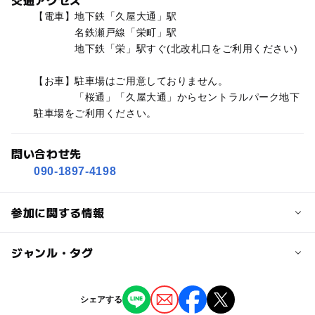
交通アクセス
【電車】地下鉄「久屋大通」駅
名鉄瀬戸線「栄町」駅
地下鉄「栄」駅すぐ(北改札口をご利用ください)
【お車】駐車場はご用意しておりません。
「桜通」「久屋大通」からセントラルパーク地下
駐車場をご利用ください。
問い合わせ先
090-1897-4198
参加に関する情報
対象年齢
ジャンル・タグ
0歳･1歳･2歳の赤ちゃん(乳児･幼児)
3歳･4歳･5歳･6歳(幼児)
小学生
中学生･高校生
大人
ジャンル
シェアする
ショッピング・グルメ
季節のイベント