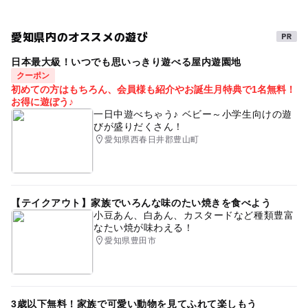
予約/応募
街なかイベント
予約不要
愛知県内のオススメの遊び
注意・制限事項
日本最大級！いつでも思いっきり遊べる屋内遊園地
タグ
クーポン
踊りの輪の中は混雑する場合がございます。
お祭り
縁日
盆踊り
ご家族でおでかけ
初めての方はもちろん、会員様も紹介やお誕生月特典で1名無料！
小さなお子さまから目を離さないようにお願いいたしま
お得に遊ぼう♪
ご家族で楽しめる
す。
ご家族そろって参加OK
一日中遊べちゃう♪ ベビー～小学生向けの遊
びが盛りだくさん！
お子様の子連れ参加もOK
愛知県西春日井郡豊山町
【テイクアウト】家族でいろんな味のたい焼きを食べよう
小豆あん、白あん、カスタードなど種類豊富
なたい焼が味わえる！
愛知県豊田市
3歳以下無料！家族で可愛い動物を見てふれて楽しもう