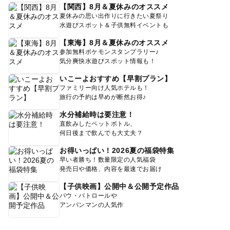
【関西】8月＆夏休みのオススメ
夏休みの思い出作りに行きたい夏祭り
水遊びスポット＆子供無料イベントも
【東海】8月＆夏休みのオススメ
参加無料ポケモンスタンプラリー♪
気分爽快水遊びスポット情報も！
いこーよおすすめ【早割プラン】
ファミリー向け人気ホテルも！
旅行の予約は早めが断然お得♪
水分補給時は要注意！
直飲みしたペットボトル、
何日後まで飲んでも大丈夫？
お得いっぱい！2026夏の福袋特集
早い者勝ち！数量限定の人気福袋
発売日や価格、内容を最速でお届け
【子供映画】公開中＆公開予定作品
パウ・パトロールや
アンパンマンの人気作