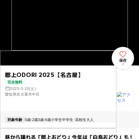
保存
2
郡上ODORI 2025【名古屋】
完全無料
2025-5-10(土)
愛知県名古屋市中区
対象年齢
0歳-2歳
3歳-6歳
小学生
中学生･高校生
大人
昼から踊れる「郡上おどり」今年は「白鳥おどり」も！