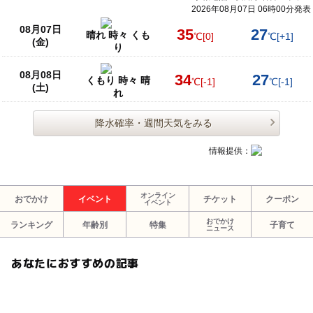
2026年08月07日 06時00分発表
08月07日
35
27
晴れ 時々 くも
℃
[0]
℃
[+1]
(金)
り
08月08日
34
27
くもり 時々 晴
℃
[-1]
℃
[-1]
(土)
れ
降水確率・週間天気をみる
情報提供：
オンライン
おでかけ
イベント
チケット
クーポン
イベント
おでかけ
ランキング
年齢別
特集
子育て
ニュース
あなたにおすすめの記事