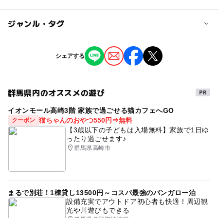
600円/名 別途入場料（大人500円小学生300円）が必
要。
ジャンル・タグ
※掲載の情報は天候や主催者側の都合などにより変更にな
ることがあります。
情報提供：イベントバンク
タグ
シェアする
恐竜
スタンプラリー
水遊びコーナー
群馬県内のオススメの遊び
イオンモール高崎3階 家族で過ごせる猫カフェへGO
猫ちゃんのおやつ550円⇒無料
クーポン
【3歳以下の子どもは入場無料】家族で1日ゆ
ったり過ごせます♪
群馬県高崎市
まるで別荘！1棟貸し13500円～コスパ最強のバンガロー泊
設備充実でアウトドア初心者も快適！周辺観
光や川遊びもできる