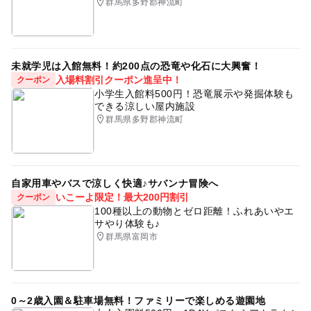
群馬県多野郡神流町
未就学児は入館無料！約200点の恐竜や化石に大興奮！
入場料割引クーポン進呈中！
クーポン
小学生入館料500円！恐竜展示や発掘体験も
できる涼しい屋内施設
群馬県多野郡神流町
自家用車やバスで涼しく快適♪サバンナ冒険へ
いこーよ限定！最大200円割引
クーポン
100種以上の動物とゼロ距離！ふれあいやエ
サやり体験も♪
群馬県富岡市
0～2歳入園＆駐車場無料！ファミリーで楽しめる遊園地