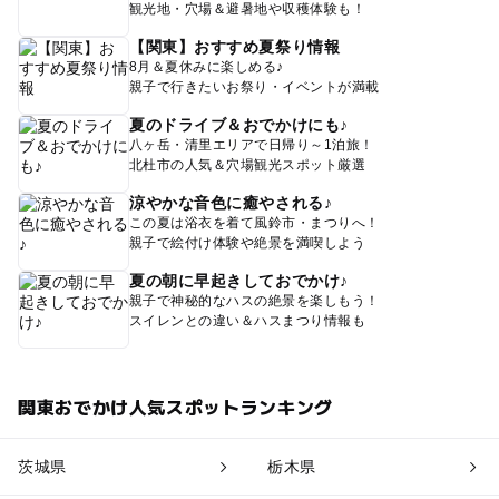
観光地・穴場＆避暑地や収穫体験も！
【関東】おすすめ夏祭り情報
8月＆夏休みに楽しめる♪
親子で行きたいお祭り・イベントが満載
夏のドライブ＆おでかけにも♪
八ヶ岳・清里エリアで日帰り～1泊旅！
北杜市の人気＆穴場観光スポット厳選
涼やかな音色に癒やされる♪
この夏は浴衣を着て風鈴市・まつりへ！
親子で絵付け体験や絶景を満喫しよう
夏の朝に早起きしておでかけ♪
親子で神秘的なハスの絶景を楽しもう！
スイレンとの違い＆ハスまつり情報も
関東おでかけ人気スポットランキング
茨城県
栃木県