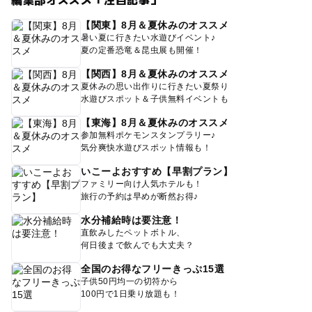
【関東】8月＆夏休みのオススメ
暑い夏に行きたい水遊びイベント♪
夏の定番恐竜＆昆虫展も開催！
【関西】8月＆夏休みのオススメ
夏休みの思い出作りに行きたい夏祭り
水遊びスポット＆子供無料イベントも
【東海】8月＆夏休みのオススメ
参加無料ポケモンスタンプラリー♪
気分爽快水遊びスポット情報も！
いこーよおすすめ【早割プラン】
ファミリー向け人気ホテルも！
旅行の予約は早めが断然お得♪
水分補給時は要注意！
直飲みしたペットボトル、
何日後まで飲んでも大丈夫？
全国のお得なフリーきっぷ15選
子供50円均一の切符から
100円で1日乗り放題も！