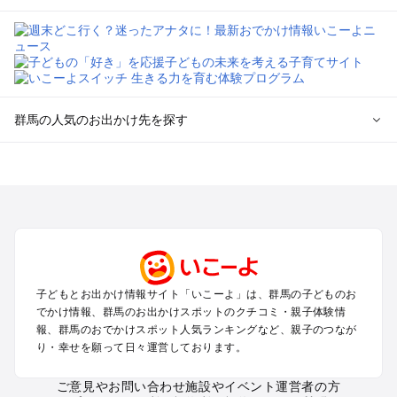
群馬の人気のお出かけ先を探す
群馬のエリアからプール子ども連れのお出かけスポット
を探す
高崎・前橋・伊勢崎・榛名のプールお出かけ
軽井沢・万座・嬬恋・北軽井沢のプールお出かけ
熊谷・太田・足利・古河のプールお出かけ
伊香保・渋川のプールお出かけ
赤城・桐生・渡良瀬のプールお出かけ
子どもとお出かけ情報サイト「いこーよ」は、群馬の子どものお
水上・猿ヶ京・月夜野・法師のプールお出かけ
でかけ情報、群馬のお出かけスポットのクチコミ・親子体験情
富岡・藤岡・妙義・安中のプールお出かけ
報、群馬のおでかけスポット人気ランキングなど、親子のつなが
草津・尻焼・花敷のプールお出かけ
り・幸せを願って日々運営しております。
沼田・尾瀬・老神のプールお出かけ
四万・吾妻・川原湯のプールお出かけ
ご意見やお問い合わせ
施設やイベント運営者の方