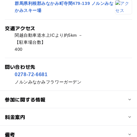
群馬県利根郡みなかみ町寺間479-139 ノルンみな
かみスキー場
交通アクセス
関越自動車道水上ICより約5km －
【駐車場台数】
400
問い合わせ先
0278-72-6681
ノルンみなかみフラワーガーデン
参加に関する情報
予約/応募
料金案内
問い合わせ先に直接ご確認ください。
料金について
備考