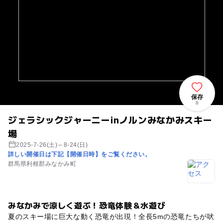
保存
8
ジェラシックジャーニーinノルンみなかみスキー
場
2025-7-26(土)～8-24(日)
詳しい開催日は下記【開催日時】をご覧ください。
群馬県利根郡みなかみ町
みなかみで涼しく遊ぶ！恐竜体験＆水遊び
夏のスキー場に巨大な動く恐竜が出現！全長5mの恐竜たちが吠