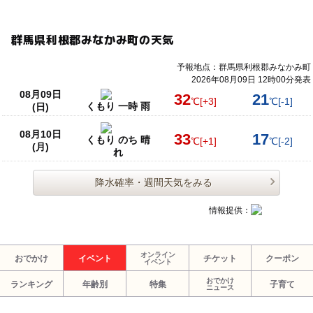
群馬県利根郡みなかみ町の天気
予報地点：群馬県利根郡みなかみ町
2026年08月09日 12時00分発表
08月09日
32
21
℃
[+3]
℃
[-1]
くもり 一時 雨
(日)
08月10日
33
17
くもり のち 晴
℃
[+1]
℃
[-2]
(月)
れ
降水確率・週間天気をみる
情報提供：
オンライン
おでかけ
イベント
チケット
クーポン
イベント
おでかけ
ランキング
年齢別
特集
子育て
ニュース