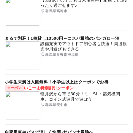
ったり過ごせます♪
群馬県高崎市
まるで別荘！1棟貸し13500円～コスパ最強のバンガロー泊
設備充実でアウトドア初心者も快適！周辺観
光や川遊びもできる
群馬県多野郡神流町
小学生未満は入園無料！小学生以上はクーポンでお得
いこーよ特別割引クーポン
クーポン
軽井沢から車で30分！ミニSL・蒸気機関
車、コイン式遊具で遊ぼう
群馬県安中市
自家用車やバスで涼しく快適♪サバンナ冒険へ