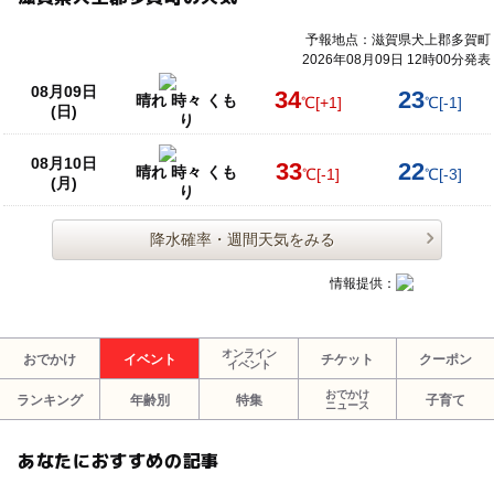
予報地点：滋賀県犬上郡多賀町
2026年08月09日 12時00分発表
08月09日
34
23
晴れ 時々 くも
℃
[+1]
℃
[-1]
(日)
り
08月10日
33
22
晴れ 時々 くも
℃
[-1]
℃
[-3]
(月)
り
降水確率・週間天気をみる
情報提供：
オンライン
おでかけ
イベント
チケット
クーポン
イベント
おでかけ
ランキング
年齢別
特集
子育て
ニュース
あなたにおすすめの記事