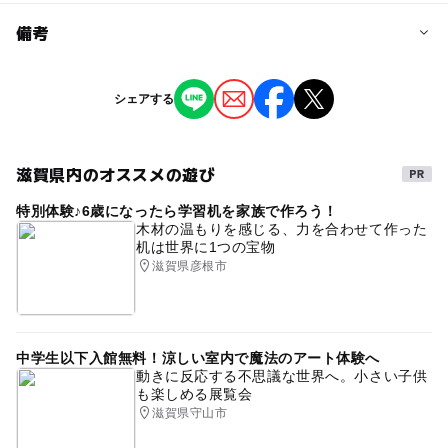
予約/応募
備考
問い合わせ先に直接ご確認ください。
※掲載の情報は天候や主催者側の都合などにより変更にな
シェアする
ることがあります。
情報提供：イベントバンク
滋賀県内のオススメの遊び
特別体験♪6歳になったら学習机を家族で作ろう！
木材の温もりを感じる、力を合わせて作った
机は世界に1つの宝物
滋賀県彦根市
中学生以下入館無料！涼しい室内で魔法のアート体験へ
動きに反応する不思議な世界へ。小さい子供
も楽しめる展覧会
滋賀県守山市