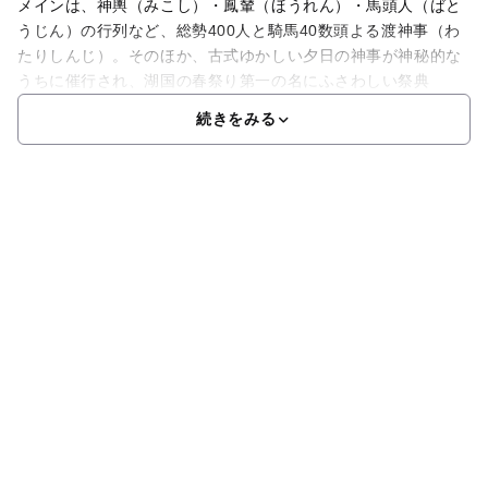
メインは、神輿（みこし）・鳳輦（ほうれん）・馬頭人（ばと
うじん）の行列など、総勢400人と騎馬40数頭よる渡神事（わ
たりしんじ）。そのほか、古式ゆかしい夕日の神事が神秘的な
うちに催行され、湖国の春祭り第一の名にふさわしい祭典
続きをみる