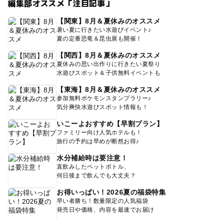
編集部オススメ「注目記事」
【関東】8月＆夏休みのオススメ
暑い夏に行きたい水遊びイベント♪
夏の定番恐竜＆昆虫展も開催！
【関西】8月＆夏休みのオススメ
夏休みの思い出作りに行きたい夏祭り
水遊びスポット＆子供無料イベントも
【東海】8月＆夏休みのオススメ
参加無料ポケモンスタンプラリー♪
気分爽快水遊びスポット情報も！
いこーよおすすめ【早割プラン】
ファミリー向け人気ホテルも！
旅行の予約は早めが断然お得♪
水分補給時は要注意！
直飲みしたペットボトル、
何日後まで飲んでも大丈夫？
お得いっぱい！2026夏の福袋特集
早い者勝ち！数量限定の人気福袋
発売日や価格、内容を最速でお届け