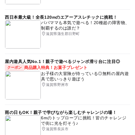
西日本最大級！全長120mのエアーアスレチックに挑戦！
パパママも本気で遊べる！20種超の障害物、
制覇するのは誰だ？
滋賀県蒲生郡日野町
屋内遊具人気No.1！親子で遊べるジャンボ滑り台に注目◎
商品購入特典！お菓子プレゼント
クーポン
お子様の大冒険が待っている◎無料の屋内遊
具で思いっきり遊ぼう
滋賀県野洲市
雨の日もOK！親子で学びながら楽しむチャレンジの場！
6mのトップロープに挑戦！皆のチャレンジ
で街に光を灯そう♪
滋賀県長浜市