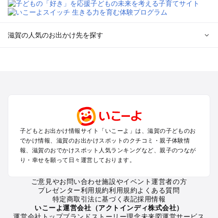
滋賀の人気のお出かけ先を探す
滋賀のエリアからプール子ども連れのお出かけスポット
を探す
草津・守山・近江八幡・栗東のプールお出かけ
彦根・長浜・米原・湖北・湖東三山のプールお出かけ
大津周辺のプールお出かけ
信楽・甲賀のプールお出かけ
湖西（琵琶湖）のプールお出かけ
子どもとお出かけ情報サイト「いこーよ」は、滋賀の子どものお
雄琴・堅田のプールお出かけ
でかけ情報、滋賀のお出かけスポットのクチコミ・親子体験情
報、滋賀のおでかけスポット人気ランキングなど、親子のつなが
滋賀の定番お出かけスポット
り・幸せを願って日々運営しております。
滋賀の遊園地
ご意見やお問い合わせ
施設やイベント運営者の方
滋賀の動物園
プレゼンター利用規約
利用規約
よくある質問
滋賀のバーベキュー
特定商取引法に基づく表記
採用情報
滋賀の釣り
いこーよ運営会社（アクトインディ株式会社）
運営会社トップ
ブランドストーリー
理念
未来図
運営サービス
滋賀の牧場