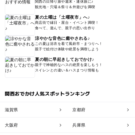
関西の日帰り旅や週末・連休旅に♪
観光地・穴場＆祭り＆外遊びを満喫
夏の土曜は「土曜夜市」へ♪
商店街で縁日・屋台・イベント満喫！
食べて、遊んで、親子の思い出作り
涼やかな音色に癒やされる♪
この夏は浴衣を着て風鈴市・まつりへ！
親子で絵付け体験や絶景を満喫しよう
夏の朝に早起きしておでかけ♪
親子で神秘的なハスの絶景を楽しもう！
スイレンとの違い＆ハスまつり情報も
関西おでかけ人気スポットランキング
滋賀県
京都府
大阪府
兵庫県