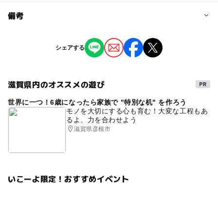
料金について
備考
4月13、14日は入苑拝観無料
※掲載の情報は天候や主催者側の都合などにより変更にな
シェアする
ることがあります。
情報提供：イベントバンク
滋賀県内のオススメの遊び
世界に一つ！6歳になったら家族で "特別な机" を作ろう
モノを大切にする心も育む！大変な工程もあ
るよ、力を合わせよう
滋賀県彦根市
いこーよ限定！おすすめイベント