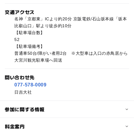
交通アクセス
名神「京都東」ICより約20分 京阪電鉄/石山坂本線「坂本
比叡山口」駅より徒歩約10分
【駐車場台数】
52
【駐車場備考】
普通車50台/障がい者用2台 ※大型車は入口の赤鳥居から
大宮川観光駐車場へ回送
問い合わせ先
077-578-0009
日吉大社
参加に関する情報
予約/応募
料金案内
問い合わせ先に直接ご確認ください。