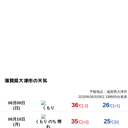
滋賀県大津市の天気
予報地点：滋賀県大津市
2026年08月09日 18時00分発表
08月09日
36
26
℃
[-2]
℃
[+1]
くもり
(日)
08月10日
35
25
くもり のち 晴
℃
[+2]
℃
[0]
(月)
れ