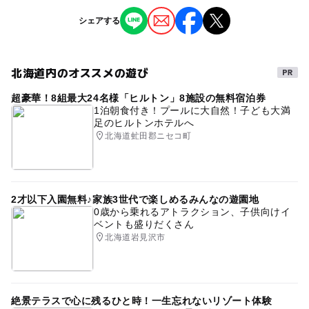
※掲載の情報は天候や主催者側の都合などにより変更にな
シェアする
ることがあります。
情報提供：イベントバンク
北海道内のオススメの遊び
超豪華！8組最大24名様「ヒルトン」8施設の無料宿泊券
1泊朝食付き！プールに大自然！子ども大満
足のヒルトンホテルへ
北海道虻田郡ニセコ町
2才以下入園無料♪家族3世代で楽しめるみんなの遊園地
0歳から乗れるアトラクション、子供向けイ
ベントも盛りだくさん
北海道岩見沢市
絶景テラスで心に残るひと時！一生忘れないリゾート体験