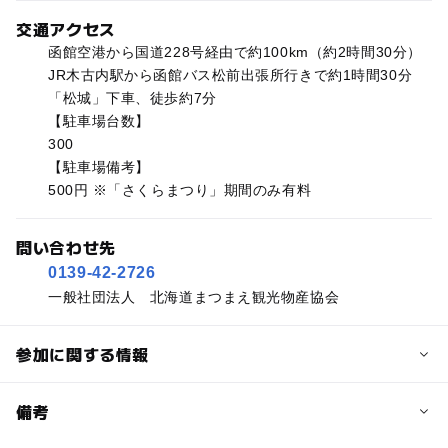
交通アクセス
函館空港から国道228号経由で約100km（約2時間30分）
JR木古内駅から函館バス松前出張所行きで約1時間30分
「松城」下車、徒歩約7分
【駐車場台数】
300
【駐車場備考】
500円 ※「さくらまつり」期間のみ有料
問い合わせ先
0139-42-2726
一般社団法人 北海道まつまえ観光物産協会
参加に関する情報
予約/応募
備考
問い合わせ先に直接ご確認ください。