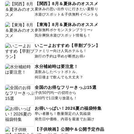
【関西】8月＆夏休みのオススメ
夏休みの思い出作りに行きたい夏祭り
水遊びスポット＆子供無料イベントも
【東海】8月＆夏休みのオススメ
参加無料ポケモンスタンプラリー♪
気分爽快水遊びスポット情報も！
いこーよおすすめ【早割プラン】
ファミリー向け人気ホテルも！
旅行の予約は早めが断然お得♪
水分補給時は要注意！
直飲みしたペットボトル、
何日後まで飲んでも大丈夫？
全国のお得なフリーきっぷ15選
子供50円均一の切符から
100円で1日乗り放題も！
お得いっぱい！2026夏の福袋特集
早い者勝ち！数量限定の人気福袋
発売日や価格、内容を最速でお届け
【子供映画】公開中＆公開予定作品