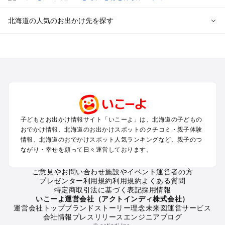
北海道の人気のお出かけ先を探す
北海道のエリアからプール子ども連れのお出かけスポッ
トを探す
札幌（大通公園・すすきの）周辺のプールお出かけ
旭川・美瑛・層雲峡のプールお出かけ
登別・洞爺湖・苫小牧・室蘭のプールお出かけ
函館・湯の川温泉・大沼・松前のプールお出かけ
帯広・十勝・サホロ・狩勝高原のプールお出かけ
子どもとお出かけ情報サイト「いこーよ」は、北海道の子どもの
千歳・石狩・空知・美唄のプールお出かけ
おでかけ情報、北海道のお出かけスポットのクチコミ・親子体験
小樽・積丹・キロロのプールお出かけ
情報、北海道のおでかけスポット人気ランキングなど、親子のつ
富良野・美瑛・トマム・占冠のプールお出かけ
ながり・幸せを願って日々運営しております。
ニセコ・ルスツのプールお出かけ
知床・ウトロ・羅臼・網走・北見のプールお出かけ
ご意見やお問い合わせ
施設やイベント運営者の方
プレゼンター利用規約
利用規約
よくある質問
釧路・阿寒・屈斜路・川湯・根室のプールお出かけ
特定商取引法に基づく表記
採用情報
えりも・日高・新冠のプールお出かけ
いこーよ運営会社（アクトインディ株式会社）
稚内・宗谷岬・留萌のプールお出かけ
運営会社トップ
ブランドストーリー
理念
未来図
運営サービス
会社情報
プレスリリース
エンジニアブログ
離島（利尻・礼文・天売・焼尻）のプールお出かけ