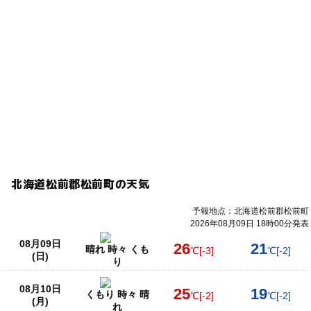
北海道松前郡松前町の天気
予報地点：北海道松前郡松前町
2026年08月09日 18時00分発表
08月09日
26
21
晴れ 時々 くも
℃
[-3]
℃
[-2]
(日)
り
08月10日
25
19
くもり 時々 晴
℃
[-2]
℃
[-2]
(月)
れ