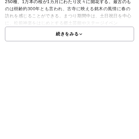
250種、1万本の桜が1カ月にわたり次々に開花する。最古のも
のは樹齢約300年とも言われ、古寺に映える銘木の風情に春の
訪れを感じることができる。まつり期間中は、土日祝日を中心
に、松前神楽をはじめとする郷土芸能やステージイベン
続きをみる