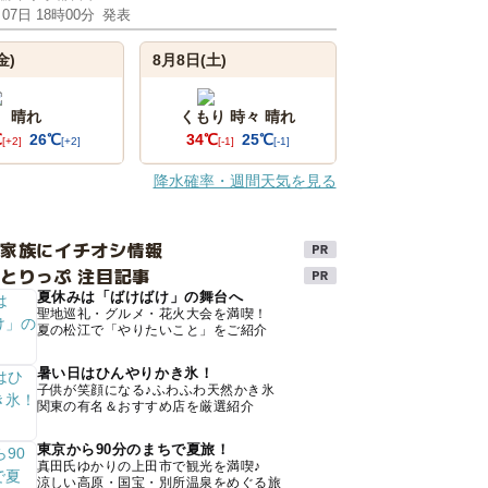
月07日 18時00分
発表
金)
8月8日(土)
晴れ
くもり 時々 晴れ
℃
26℃
34℃
25℃
[+2]
[+2]
[-1]
[-1]
降水確率・週間天気を見る
け家族にイチオシ情報
とりっぷ 注目記事
夏休みは「ばけばけ」の舞台へ
聖地巡礼・グルメ・花火大会を満喫！
夏の松江で「やりたいこと」をご紹介
暑い日はひんやりかき氷！
子供が笑顔になる♪ふわふわ天然かき氷
関東の有名＆おすすめ店を厳選紹介
東京から90分のまちで夏旅！
真田氏ゆかりの上田市で観光を満喫♪
涼しい高原・国宝・別所温泉をめぐる旅