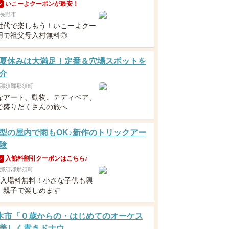
いこーよクーポンが最安！
ン
長野市
世代で楽しもう！いこーよクー
用で祖父母入村無料◎
夏休みは大満足！定番＆穴場スポットを
介
那須郡那須町
なアート、動物、テディベア、
で盛りだくさんの旅へ
型の屋内で雨もOK♪新作のトリックアー
験
入館料割引クーポンはこちら♪
ン
那須郡那須町
下入場料無料！小さな子供も興
、親子で楽しめます
 栃木市「０歳からの・はじめてのオーケス
美しく青きドナウ