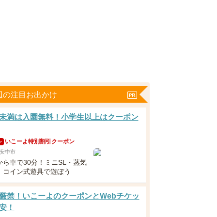
辺の注目お出かけ
未満は入園無料！小学生以上はクーポン
いこーよ特別割引クーポン
ン
安中市
から車で30分！ミニSL・蒸気
、コイン式遊具で遊ぼう
厳禁！いこーよのクーポンとWebチケッ
安！