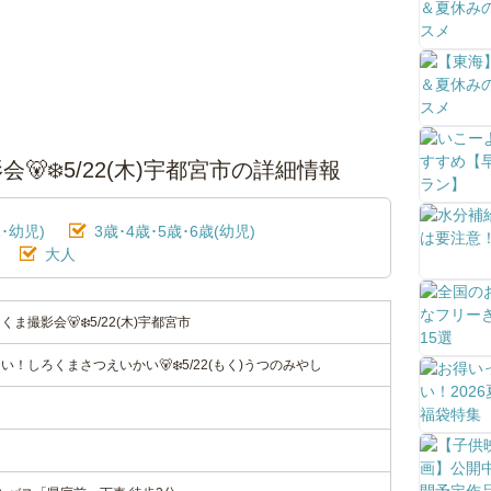
‍❄️5/22(木)宇都宮市の詳細情報
･幼児)
3歳･4歳･5歳･6歳(幼児)
大人
撮影会🐻‍❄️5/22(木)宇都宮市
！しろくまさつえいかい🐻‍❄️5/22(もく)うつのみやし