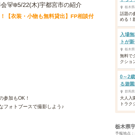
‍❄️5/22(木)宇都宮市の紹介
栃木県
話題の
ト！【衣装・小物も無料貸出】FP相談付
める！
入場無
トが新
栃木県
無料で
クショ
0～2
る遊園
群馬県
の参加もOK！
大人入園
トラク
なフォトブースで撮影しよう♪
栃木県
予報地点：