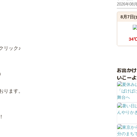
2026年08
8月7日(
34
クリック♪
お出か
)
いこーよ
おります。
！