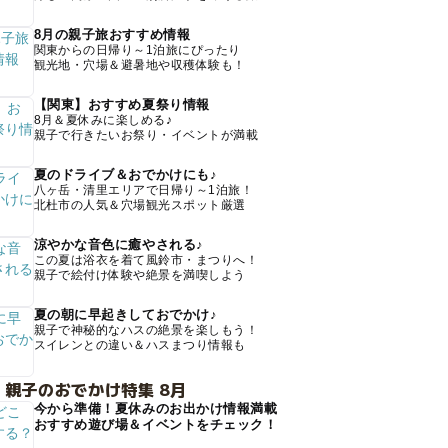
8月の親子旅おすすめ情報
関東からの日帰り～1泊旅にぴったり
観光地・穴場＆避暑地や収穫体験も！
【関東】おすすめ夏祭り情報
8月＆夏休みに楽しめる♪
親子で行きたいお祭り・イベントが満載
夏のドライブ＆おでかけにも♪
八ヶ岳・清里エリアで日帰り～1泊旅！
北杜市の人気＆穴場観光スポット厳選
涼やかな音色に癒やされる♪
この夏は浴衣を着て風鈴市・まつりへ！
親子で絵付け体験や絶景を満喫しよう
夏の朝に早起きしておでかけ♪
親子で神秘的なハスの絶景を楽しもう！
スイレンとの違い＆ハスまつり情報も
 親子のおでかけ特集 8月
今から準備！夏休みのお出かけ情報満載
おすすめ遊び場＆イベントをチェック！