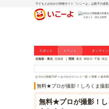
子どもとお出かけ情報サイト「いこーよ」は親子の成長
スポット
101,135件
スポット
イベント
オンライン
北海道・東北
北海道
関東
東京
神奈川
千葉
埼玉
おでかけ情報TOP
おでかけイベント一覧
関東
栃木県
無料★プロが撮影！しろくま撮影会🐻
無料★プロが撮影！しろくま