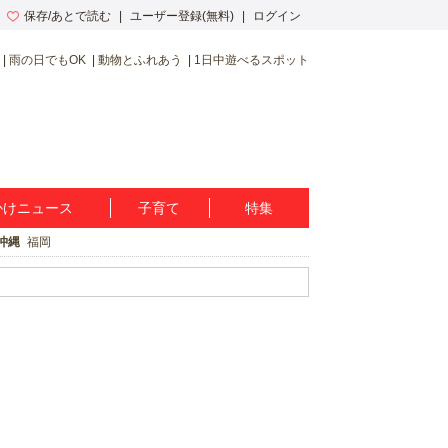
保存/あとで読む
ユーザー登録(無料)
ログイン
雨の日でもOK
動物とふれあう
1日中遊べるスポット
かけニュース
子育て
特集
沖縄
福岡