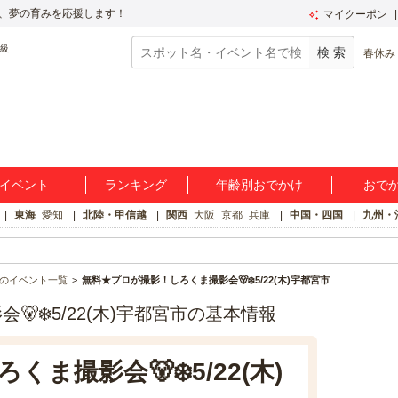
、夢の育みを応援します！
マイクーポン
春休み
イベント
ランキング
年齢別おでかけ
おで
東海
愛知
北陸・甲信越
関西
大阪
京都
兵庫
中国・四国
九州・
のイベント一覧
無料★プロが撮影！しろくま撮影会🐻‍❄️5/22(木)宇都宮市
‍❄️5/22(木)宇都宮市の基本情報
撮影会🐻‍❄️5/22(木)