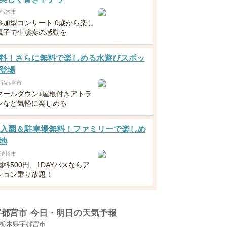
栃木市
参加型コンサート 0歳から楽し
親子で生演奏の感動を
料！さらに無料で楽しめる水遊びスポッ
登場
宇都宮市
クールダウン♪屋根付きアトラ
ンなど気軽に楽しめる
歳入園＆駐車場無料！ファミリーで楽しめ
地
渋川市
料500円、1DAYパスならア
ション乗り放題！
宇都宮市
今日・明日の天気予報
栃木県宇都宮市