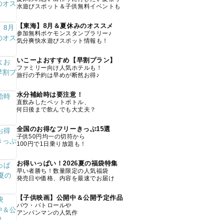
水遊びスポット＆子供無料イベントも
【東海】8月＆夏休みのオススメ
参加無料ポケモンスタンプラリー♪
気分爽快水遊びスポット情報も！
いこーよおすすめ【早割プラン】
ファミリー向け人気ホテルも！
旅行の予約は早めが断然お得♪
水分補給時は要注意！
直飲みしたペットボトル、
何日後まで飲んでも大丈夫？
全国のお得なフリーきっぷ15選
子供50円均一の切符から
100円で1日乗り放題も！
お得いっぱい！2026夏の福袋特集
早い者勝ち！数量限定の人気福袋
発売日や価格、内容を最速でお届け
【子供映画】公開中＆公開予定作品
パウ・パトロールや
アンパンマンの人気作