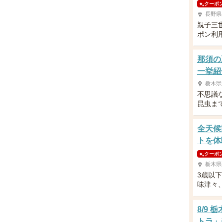
クーポ
長野県
親子三
ポン利
那須の
一挙紹
栃木県
不思議
昆虫ま
全天候
トを体
クーポ
栃木県
3歳以
味津々
8/9
トラ」