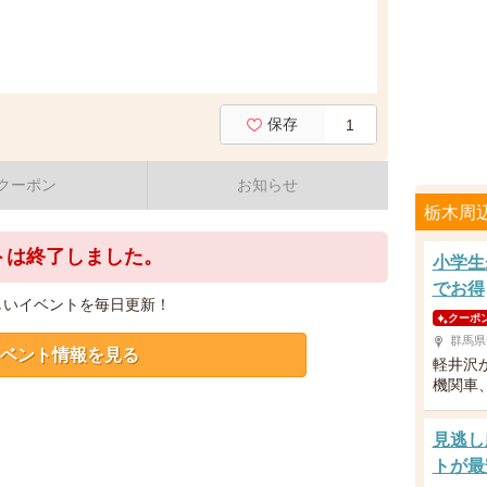
保存
1
クーポン
お知らせ
栃木周
トは終了しました。
小学生
でお得
しいイベントを毎日更新！
クーポ
群馬県
ベント情報を見る
軽井沢
機関車
見逃し
トが最