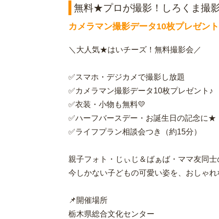
無料★プロが撮影！しろくま撮影会🐻
カメラマン撮影データ10枚プレゼン
＼大人気★はいチーズ！無料撮影会／
✅スマホ・デジカメで撮影し放題
✅カメラマン撮影データ10枚プレゼント♪
✅衣装・小物も無料💛
✅ハーフバースデー・お誕生日の記念に★
✅ライフプラン相談会つき（約15分）
親子フォト・じぃじ＆ばぁば・ママ友同士
今しかない子どもの可愛い姿を、おしゃれ
📌開催場所
栃木県総合文化センター