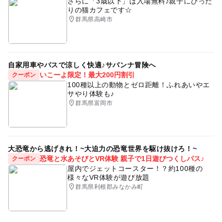
さらに「3歳以下」は入場無料♪親子にぴった
ご予約のお時間に来られなかった場合は、イベントの参加
「新型コロナウイルスに関するQ&A」等を熟読し、手洗い
りの猫カフェです☆
群馬県高崎市
をお断りすることがございます。
や咳エチケット、その他感染症予防に関する基礎知識を習
ご都合が悪くなった場合は、イベント開催日の2日前まで
得した上で撮影を行うよう、徹底しております。
にキャンセルをお願いいたします。
ご予約確認のためメール、電話でのご連絡をさせていただ
自家用車やバスで涼しく快適♪サバンナ冒険へ
きます。
いこーよ限定！最大200円割引
クーポン
100種以上の動物とゼロ距離！ふれあいやエ
応募方法
サやり体験も♪
群馬県富岡市
このイベントの受付は終了しました。
予約ページ
大恐竜から逃げきれ！~大迫力の恐竜世界を駆け抜けろ！~
予約はこちらから
恐竜と水あそびとVR体験 親子で1日遊びつくしパス♪
クーポン
屋内でジェットコースター！？約100種の
様々なVR体験が遊び放題
群馬県利根郡みなかみ町