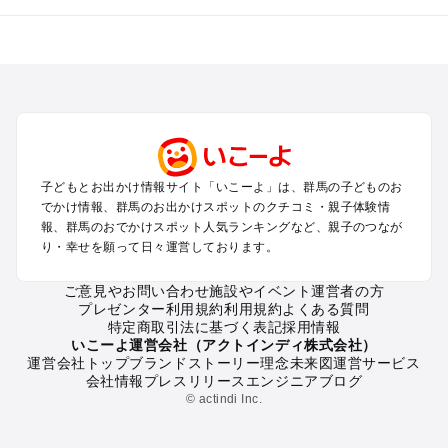
群馬のエリアからプール子ども連れのお出かけスポット
を探す
高崎・前橋・伊勢崎・榛名のプールお出かけ
軽井沢・万座・嬬恋・北軽井沢のプールお出かけ
熊谷・太田・足利・古河のプールお出かけ
伊香保・渋川のプールお出かけ
赤城・桐生・渡良瀬のプールお出かけ
子どもとお出かけ情報サイト「いこーよ」は、群馬の子どものお
水上・猿ヶ京・月夜野・法師のプールお出かけ
でかけ情報、群馬のお出かけスポットのクチコミ・親子体験情
富岡・藤岡・妙義・安中のプールお出かけ
報、群馬のおでかけスポット人気ランキングなど、親子のつなが
草津・尻焼・花敷のプールお出かけ
り・幸せを願って日々運営しております。
沼田・尾瀬・老神のプールお出かけ
四万・吾妻・川原湯のプールお出かけ
ご意見やお問い合わせ
施設やイベント運営者の方
プレゼンター利用規約
利用規約
よくある質問
特定商取引法に基づく表記
採用情報
群馬の定番お出かけスポット
いこーよ運営会社（アクトインディ株式会社）
運営会社トップ
ブランドストーリー
理念
未来図
運営サービス
群馬の遊園地
会社情報
プレスリリース
エンジニアブログ
群馬の動物園
© actindi Inc.
群馬のバーベキュー
群馬の釣り