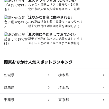
夏のドライブ＆おでかけにも♪
八ヶ岳・清里エリアで日帰り～1泊旅！
北杜市の人気＆穴場観光スポット厳選
涼やかな音色に癒やされる♪
この夏は浴衣を着て風鈴市・まつりへ！
親子で絵付け体験や絶景を満喫しよう
夏の朝に早起きしておでかけ♪
親子で神秘的なハスの絶景を楽しもう！
スイレンとの違い＆ハスまつり情報も
関東おでかけ人気スポットランキング
茨城県
栃木県
群馬県
埼玉県
千葉県
東京都