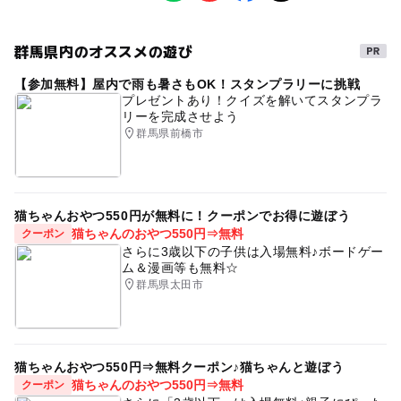
撮影イベント
季節のイベント
撮影前後に手洗いを行うよう徹底しております。
0歳･1歳･2歳の赤ちゃん(乳児･幼児)
■マスク着用の徹底
3歳･4歳･5歳･6歳(幼児)
大人
撮影場所到着前にマスク着用を行い、マスク着用を行った
群馬県内のオススメの遊び
タグ
上で撮影するよう徹底しております。
予約/応募
【参加無料】屋内で雨も暑さもOK！スタンプラリーに挑戦
プロカメラマンが撮る
プロカメラマンによる撮影
■健康チェック・検温の徹底
予約必要
プレゼントあり！クイズを解いてスタンプラ
「就業前の健康チェック」の実施を徹底しております。
リーを完成させよう
プロのカメラマン
プロカメラマン
こども撮影
最終応募締切 2025-5-26(月)
「就業前の健康チェック」項目（体温・咳・のどの痛み・
群馬県前橋市
おやこ撮影
おやこ撮影会
こども撮影会
鼻汁・頭痛・倦怠感）に従い、体調不良のスタッフは勤務
注意・制限事項
しないよう指示しております。また、勤務開始前に検温を
キッズ写真撮影
キッズ撮影
カメラ撮影会
カメラ
このイベントはファイナンシャルプランナーにお金や保険
行うよう徹底しております。カメラマンは毎日検温を行
の相談をご希望される方が対象です。
い、14日以上体温が37.5°Cを超えていないことを確認し
都内
テディベア
くまベビー
夏休み
撮影会
猫ちゃんおやつ550円が無料に！クーポンでお得に遊ぼう
無料相談は、当社にて提携している保険代理店によるサー
た上で、勤務を行っております。体温が37.5°Cを超えてい
猫ちゃんのおやつ550円⇒無料
クーポン
さらに3歳以下の子供は入場無料♪ボードゲー
ビスです。
る場合は勤務せず、自宅にて安静にするよう指示しており
ム＆漫画等も無料☆
写真データのお渡しはファイナンシャルプランナー相談後
ます。
群馬県太田市
2週間程度でお届けします。
■消毒清掃の徹底
無料撮影会と相談会がセットのイベントになります。どち
撮影セット、小物は接触感染を防止するため、消毒清掃を
らかのみのご参加はお断りしております。ご了承くださ
実施しております。
い。
■1時間ごとに、10分間会場内の換気を行います。
猫ちゃんおやつ550円⇒無料クーポン♪猫ちゃんと遊ぼう
予約制イベントのため、欠席や遅刻のないようお願いいた
■感染症予防に関する知識習得の徹底
猫ちゃんのおやつ550円⇒無料
クーポン
します。
厚労省発行の「保育所における感染症対策ガイドライン」