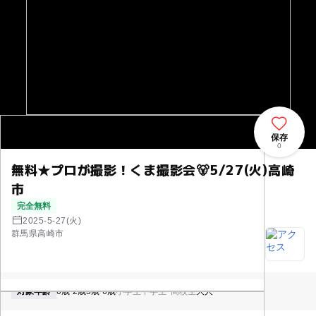
保存
0
無料★プロが撮影！くま撮影会🐻5/27(火)高崎
市
完全無料
2025-5-27(火)
群馬県高崎市
対象年齢
0歳-2歳
3歳-6歳
小学生
中学生･高校生
大人