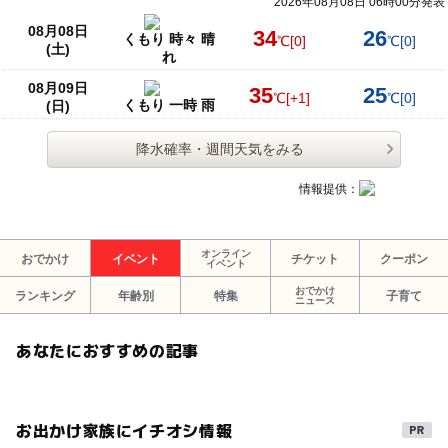
2026年08月08日 06時00分発表
08月08日
34
26
くもり 時々 晴
℃
[0]
℃
[0]
(土)
れ
08月09日
35
25
℃
[+1]
℃
[0]
くもり 一時 雨
(日)
降水確率・週間天気をみる
情報提供：
オンライン
おでかけ
イベント
チケット
クーポン
イベント
おでかけ
ランキング
年齢別
特集
子育て
ニュース
あなたにおすすめの記事
お出かけ家族にイチオシ情報