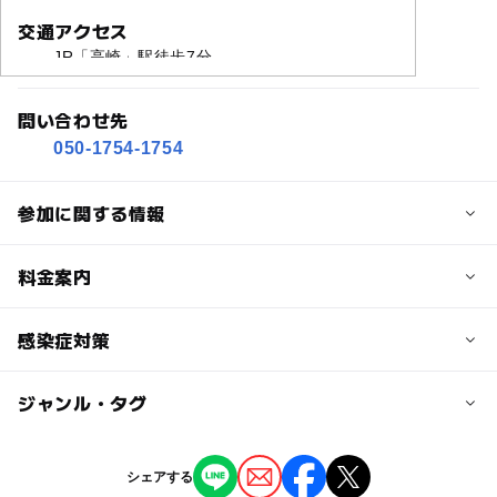
交通アクセス
JR「高崎」駅徒歩7分
問い合わせ先
050-1754-1754
参加に関する情報
定員
料金案内
20人
子供の料金
感染症対策
定員詳細
無料
※日程により異なります。詳しくは予約ページでご確認く
ジャンル・タグ
安心してイベントにご参加いただくために以下の対策を実
ださい。
大人の料金
施いたします。
無料
ジャンル
対象年齢
■手洗いの徹底
シェアする