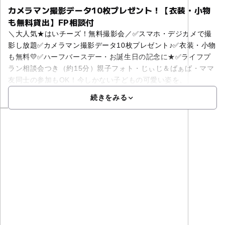
カメラマン撮影データ10枚プレゼント！【衣装・小物
も無料貸出】FP相談付
＼大人気★はいチーズ！無料撮影会／✅スマホ・デジカメで撮
影し放題✅カメラマン撮影データ10枚プレゼント♪✅衣装・小物
も無料💛✅ハーフバースデー・お誕生日の記念に★✅ライフプ
ラン相談会つき（約15分）親子フォト・じぃじ＆ばぁば・ママ
友同士の参加もOK！今しかない子どもの可愛い姿を、
続きをみる