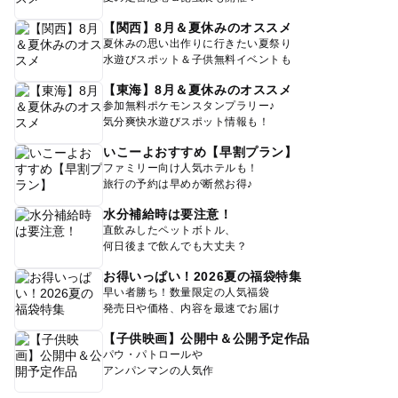
【関西】8月＆夏休みのオススメ
夏休みの思い出作りに行きたい夏祭り
水遊びスポット＆子供無料イベントも
【東海】8月＆夏休みのオススメ
参加無料ポケモンスタンプラリー♪
気分爽快水遊びスポット情報も！
いこーよおすすめ【早割プラン】
ファミリー向け人気ホテルも！
旅行の予約は早めが断然お得♪
水分補給時は要注意！
直飲みしたペットボトル、
何日後まで飲んでも大丈夫？
お得いっぱい！2026夏の福袋特集
早い者勝ち！数量限定の人気福袋
発売日や価格、内容を最速でお届け
【子供映画】公開中＆公開予定作品
パウ・パトロールや
アンパンマンの人気作