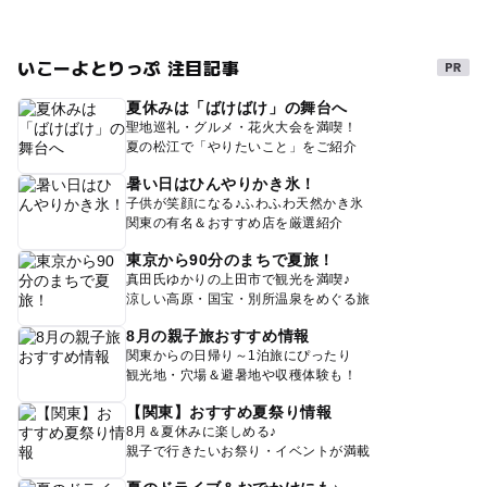
いこーよとりっぷ 注目記事
夏休みは「ばけばけ」の舞台へ
聖地巡礼・グルメ・花火大会を満喫！
夏の松江で「やりたいこと」をご紹介
暑い日はひんやりかき氷！
子供が笑顔になる♪ふわふわ天然かき氷
関東の有名＆おすすめ店を厳選紹介
東京から90分のまちで夏旅！
真田氏ゆかりの上田市で観光を満喫♪
涼しい高原・国宝・別所温泉をめぐる旅
8月の親子旅おすすめ情報
関東からの日帰り～1泊旅にぴったり
観光地・穴場＆避暑地や収穫体験も！
【関東】おすすめ夏祭り情報
8月＆夏休みに楽しめる♪
親子で行きたいお祭り・イベントが満載