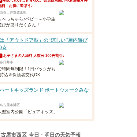
初めての方はもちろん、会員様も紹介やお誕生月特
ン
無料！お得に遊ぼう♪
西春日井郡豊山町
もへっちゃら♪ベビー～小学生
遊びが盛りだくさん！
は「アウトドア型」の“涼しい”屋内遊び
O☆
お子さまの入場料 人数分 100円割引♪
ン
春日井市
で時間無制限！1日パックがお
食持込＆保護者交代OK
ハートキッズランド ポートウォークみな
名古屋市港区
大型室内公園「ピュアキッズ」
名古屋市西区
今日・明日の天気予報