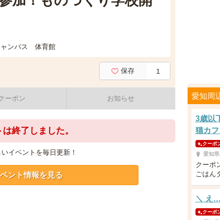
で参加！ものづくり学校開
キャンパス 体育館
保存
1
愛知周
クーポン
お知らせ
3歳以
トは終了しました。
猫カフ
クーポ
しいイベントを毎日更新！
愛知県
クーポ
ごはん
ベント情報を見る
＼ え
クーポ