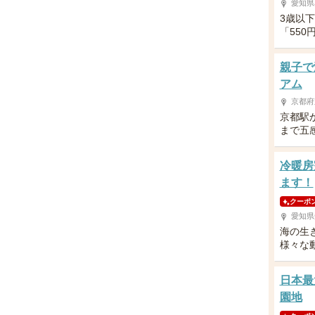
愛知県
3歳以
「55
親子で
アム
京都府
京都駅
まで五
冷暖房
ます！
クーポ
愛知県
海の生
様々な
日本最
園地