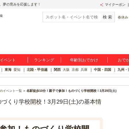
、夢の育みを応援します！
マイクーポン
春休み
イベント
ランキング
年齢別おでかけ
おで
東海
愛知
北陸・甲信越
関西
大阪
京都
兵庫
中国・四国
九州・
のイベント一覧
名駅徒歩10分！親子で参加！ものづくり学校開校！3月29日(土)
づくり学校開校！3月29日(土)の基本情