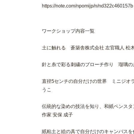
https://note.com/npomijp/n/nd322c460157b
ワークショップ内容一覧
土に触れる 蒼築舎株式会社 左官職人 松
針と糸で彩る刺繍のブローチ作り 瑠璃の糸
直径5センチの自分だけの世界 ミニジオ
うこ
伝統的な染めの技法を知り、和紙ペンスタンド
作家 安保 成子
紙粘土と絵の具で自分だけのキャンバスを