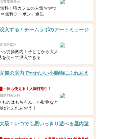
名古屋市西区
下無料！猫カフェの人気おやつ
0円⇒無料クーポン」進呈
没入する！チームラボのアートミュージ
京都市南区
から徒歩圏内！子どもから大人
感を使って没入できる
完備の室内でかわいい小動物にふれあえ
土日も使える！入園料割引！
ン
知多郡美浜町
きものはもちろん、小動物など
動物とふれあおう！
大級！いつでも思いっきり遊べる屋内遊