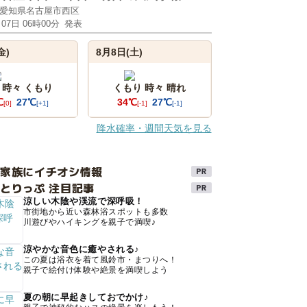
愛知県名古屋市西区
月07日 06時00分
発表
金)
8月8日(土)
 時々 くもり
くもり 時々 晴れ
℃
27℃
34℃
27℃
[0]
[+1]
[-1]
[-1]
降水確率・週間天気を見る
け家族にイチオシ情報
とりっぷ 注目記事
涼しい木陰や渓流で深呼吸！
市街地から近い森林浴スポットも多数
川遊びやハイキングを親子で満喫♪
涼やかな音色に癒やされる♪
この夏は浴衣を着て風鈴市・まつりへ！
親子で絵付け体験や絶景を満喫しよう
夏の朝に早起きしておでかけ♪