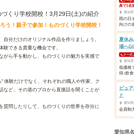
クーポ
典で1名
愛知県
づくり学校開校！3月29日(土)の紹介
雨の日
向けの
くろう！親子で参加！ものづくり学校開校！
、自分だけのオリジナル作品を作りましょう。
夏休み
場へG
体験できる貴重な機会です。
クーポ
ながら手を動かし、ものづくりの魅力を実感で
愛知県
低価格
得♪飲
る“ 体験だけでなく、それぞれの職人や作家、ク
ピュア
話など、その道のプロから直接話を聞くことが
と
愛知県
を質問したりして、ものづくりの世界を存分に
会員制
愛知県