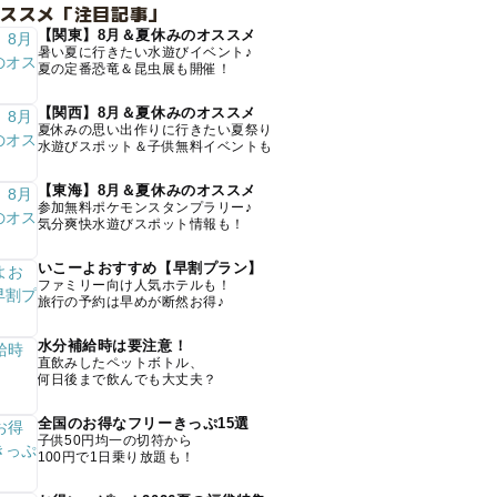
オススメ「注目記事」
【関東】8月＆夏休みのオススメ
暑い夏に行きたい水遊びイベント♪
夏の定番恐竜＆昆虫展も開催！
【関西】8月＆夏休みのオススメ
夏休みの思い出作りに行きたい夏祭り
水遊びスポット＆子供無料イベントも
【東海】8月＆夏休みのオススメ
参加無料ポケモンスタンプラリー♪
気分爽快水遊びスポット情報も！
いこーよおすすめ【早割プラン】
ファミリー向け人気ホテルも！
旅行の予約は早めが断然お得♪
水分補給時は要注意！
直飲みしたペットボトル、
何日後まで飲んでも大丈夫？
全国のお得なフリーきっぷ15選
子供50円均一の切符から
100円で1日乗り放題も！