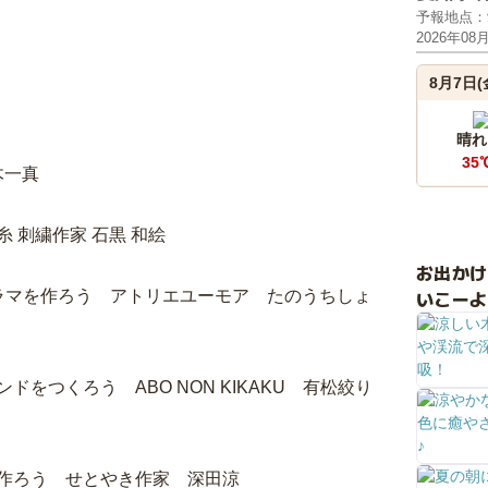
予報地点：
2026年08
8月7日(
晴れ
35
木一真
 刺繍作家 石黒 和絵
お出か
いこーよ
ラマを作ろう アトリエユーモア たのうちしょ
をつくろう ABO NON KIKAKU 有松絞り
作ろう せとやき作家 深田涼