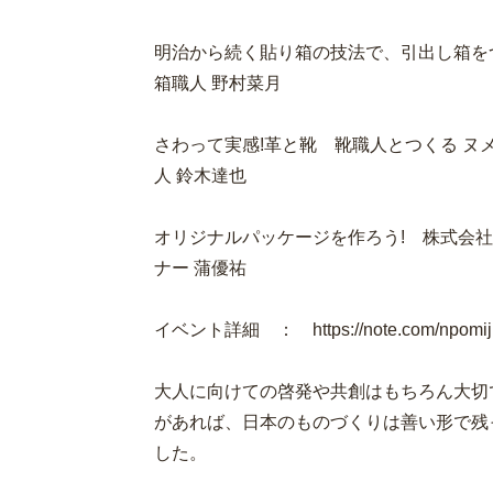
明治から続く貼り箱の技法で、引出し箱をつ
箱職人 野村菜月
さわって実感!革と靴 靴職人とつくる 
人 鈴木達也
オリジナルパッケージを作ろう! 株式会
ナー 蒲優祐
イベント詳細 ： https://note.com/npomijp
大人に向けての啓発や共創はもちろん大切
があれば、日本のものづくりは善い形で残
した。