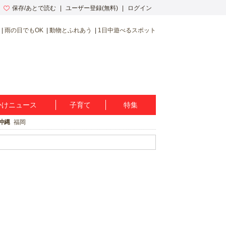
保存/あとで読む
ユーザー登録(無料)
ログイン
雨の日でもOK
動物とふれあう
1日中遊べるスポット
かけニュース
子育て
特集
沖縄
福岡