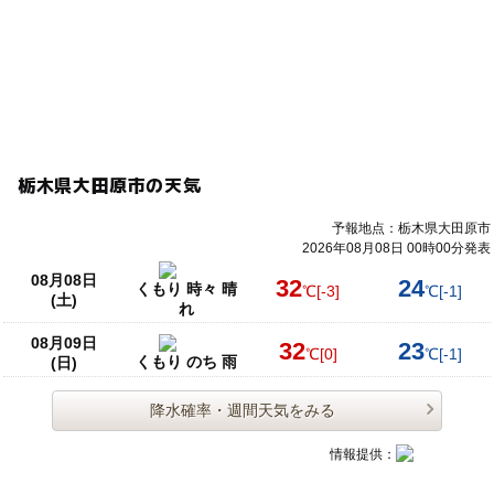
栃木県大田原市の天気
予報地点：栃木県大田原市
2026年08月08日 00時00分発表
08月08日
32
24
くもり 時々 晴
℃
[-3]
℃
[-1]
(土)
れ
08月09日
32
23
℃
[0]
℃
[-1]
くもり のち 雨
(日)
降水確率・週間天気をみる
情報提供：