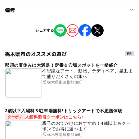
予約/応募
備考
問い合わせ先に直接ご確認ください。
※掲載の情報は天候や主催者側の都合などにより変更にな
シェアする
ることがあります。
情報提供：イベントバンク
栃木県内のオススメの遊び
那須の夏休みは大満足！定番＆穴場スポットを一挙紹介
不思議なアート、動物、テディベア、昆虫ま
で盛りだくさんの旅へ
栃木県那須郡那須町
3歳以下入場料＆駐車場無料!トリックアートで不思議体験
入館料割引クーポンはこちら♪
クーポン
親子のおでかけにおすすめ！4歳以上もクー
ポンでお得に遊べます
栃木県那須郡那須町