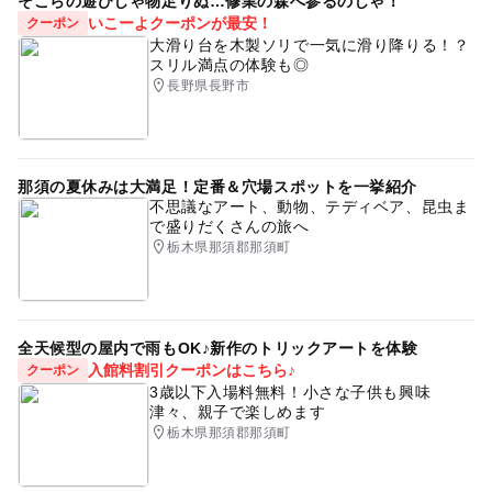
そこらの遊びじゃ物足りぬ…修業の森へ参るのじゃ！
いこーよクーポンが最安！
クーポン
大滑り台を木製ソリで一気に滑り降りる！？
スリル満点の体験も◎
長野県長野市
那須の夏休みは大満足！定番＆穴場スポットを一挙紹介
不思議なアート、動物、テディベア、昆虫ま
で盛りだくさんの旅へ
栃木県那須郡那須町
全天候型の屋内で雨もOK♪新作のトリックアートを体験
入館料割引クーポンはこちら♪
クーポン
3歳以下入場料無料！小さな子供も興味
津々、親子で楽しめます
栃木県那須郡那須町