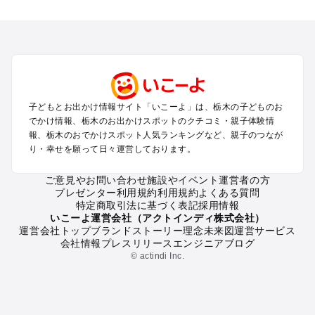
栃木のエリアからプール子ども連れのお出かけスポット
を探す
那須高原・那須・板室のプールお出かけ
宇都宮・さくら・高根沢のプールお出かけ
日光・中禅寺湖・霧降高原・今市のプールお出かけ
小山・栃木・鹿沼周辺のプールお出かけ
熊谷・太田・足利・古河のプールお出かけ
子どもとお出かけ情報サイト「いこーよ」は、栃木の子どものお
塩原・矢板・大田原・西那須野のプールお出かけ
でかけ情報、栃木のお出かけスポットのクチコミ・親子体験情
鬼怒川・川治・湯西川・川俣のプールお出かけ
報、栃木のおでかけスポット人気ランキングなど、親子のつなが
真岡・益子・茂木・馬頭のプールお出かけ
り・幸せを願って日々運営しております。
ご意見やお問い合わせ
施設やイベント運営者の方
栃木の定番お出かけスポット
プレゼンター利用規約
利用規約
よくある質問
栃木の遊園地
特定商取引法に基づく表記
採用情報
栃木の動物園
いこーよ運営会社（アクトインディ株式会社）
運営会社トップ
ブランドストーリー
理念
未来図
運営サービス
栃木のバーベキュー
会社情報
プレスリリース
エンジニアブログ
栃木の釣り
© actindi Inc.
栃木の牧場
栃木のプール
栃木のアスレチック
栃木の公園・総合公園