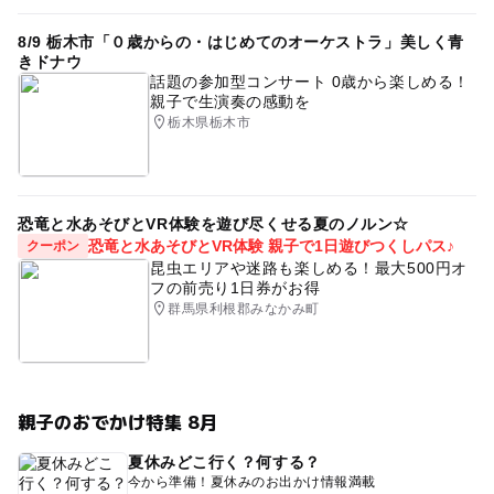
8/9 栃木市「０歳からの・はじめてのオーケストラ」美しく青
きドナウ
話題の参加型コンサート 0歳から楽しめる！
親子で生演奏の感動を
栃木県栃木市
恐竜と水あそびとVR体験を遊び尽くせる夏のノルン☆
恐竜と水あそびとVR体験 親子で1日遊びつくしパス♪
クーポン
昆虫エリアや迷路も楽しめる！最大500円オ
フの前売り1日券がお得
群馬県利根郡みなかみ町
親子のおでかけ特集 8月
夏休みどこ行く？何する？
今から準備！夏休みのお出かけ情報満載