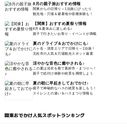
8月の親子旅おすすめ情報
関東からの日帰り～1泊旅にぴったり
観光地・穴場＆避暑地や収穫体験も！
【関東】おすすめ夏祭り情報
8月＆夏休みに楽しめる♪
親子で行きたいお祭り・イベントが満載
夏のドライブ＆おでかけにも♪
八ヶ岳・清里エリアで日帰り～1泊旅！
北杜市の人気＆穴場観光スポット厳選
涼やかな音色に癒やされる♪
この夏は浴衣を着て風鈴市・まつりへ！
親子で絵付け体験や絶景を満喫しよう
夏の朝に早起きしておでかけ♪
親子で神秘的なハスの絶景を楽しもう！
スイレンとの違い＆ハスまつり情報も
関東おでかけ人気スポットランキング