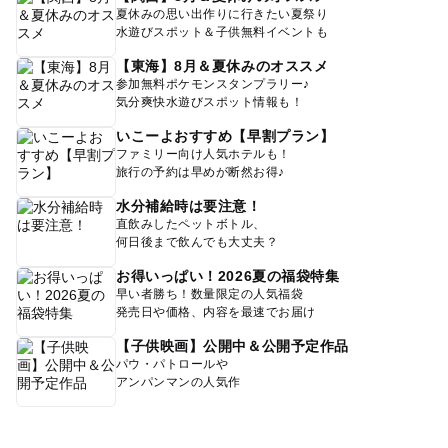
夏休みの思い出作りに行きたい夏祭り
水遊びスポット＆子供無料イベントも
【東海】8月＆夏休みのオススメ
参加無料ポケモンスタンプラリー♪
気分爽快水遊びスポット情報も！
いこーよおすすめ【早割プラン】
ファミリー向け人気ホテルも！
旅行の予約は早めが断然お得♪
水分補給時は要注意！
直飲みしたペットボトル、
何日後まで飲んでも大丈夫？
お得いっぱい！2026夏の福袋特集
早い者勝ち！数量限定の人気福袋
発売日や価格、内容を最速でお届け
【子供映画】公開中＆公開予定作品
パウ・パトロールや
アンパンマンの人気作