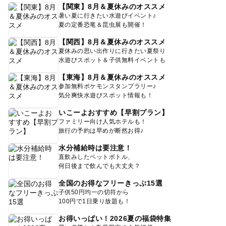
【関東】8月＆夏休みのオススメ
暑い夏に行きたい水遊びイベント♪
夏の定番恐竜＆昆虫展も開催！
【関西】8月＆夏休みのオススメ
夏休みの思い出作りに行きたい夏祭り
水遊びスポット＆子供無料イベントも
【東海】8月＆夏休みのオススメ
参加無料ポケモンスタンプラリー♪
気分爽快水遊びスポット情報も！
いこーよおすすめ【早割プラン】
ファミリー向け人気ホテルも！
旅行の予約は早めが断然お得♪
水分補給時は要注意！
直飲みしたペットボトル、
何日後まで飲んでも大丈夫？
全国のお得なフリーきっぷ15選
子供50円均一の切符から
100円で1日乗り放題も！
お得いっぱい！2026夏の福袋特集