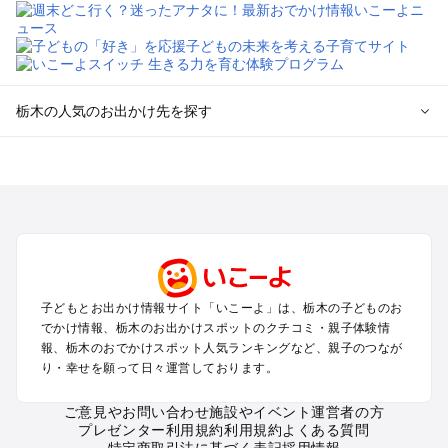
栃木の人気のお出かけ先を探す
栃木のエリアからプール子ども連れのお出かけスポット
を探す
那須高原・那須・板室のプールお出かけ
宇都宮・さくら・高根沢のプールお出かけ
日光・中禅寺湖・霧降高原・今市のプールお出かけ
小山・栃木・鹿沼周辺のプールお出かけ
熊谷・太田・足利・古河のプールお出かけ
子どもとお出かけ情報サイト「いこーよ」は、栃木の子どものお
塩原・矢板・大田原・西那須野のプールお出かけ
でかけ情報、栃木のお出かけスポットのクチコミ・親子体験情
鬼怒川・川治・湯西川・川俣のプールお出かけ
報、栃木のおでかけスポット人気ランキングなど、親子のつなが
真岡・益子・茂木・馬頭のプールお出かけ
り・幸せを願って日々運営しております。
ご意見やお問い合わせ
施設やイベント運営者の方
栃木の定番お出かけスポット
プレゼンター利用規約
利用規約
よくある質問
栃木の遊園地