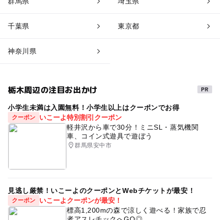
群馬県
埼玉県
千葉県
東京都
神奈川県
栃木周辺の注目お出かけ
小学生未満は入園無料！小学生以上はクーポンでお得
いこーよ特別割引クーポン
クーポン
軽井沢から車で30分！ミニSL・蒸気機関
車、コイン式遊具で遊ぼう
群馬県安中市
見逃し厳禁！いこーよのクーポンとWebチケットが最安！
いこーよクーポンが最安！
クーポン
標高1,200mの森で涼しく遊べる！家族で忍
者アスレチックへGO◎