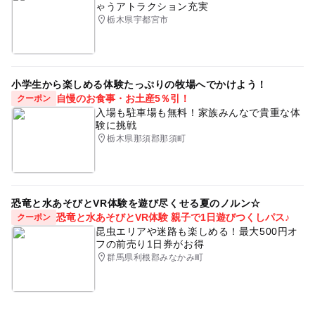
ゃうアトラクション充実
栃木県宇都宮市
小学生から楽しめる体験たっぷりの牧場へでかけよう！
自慢のお食事・お土産5％引！
クーポン
入場も駐車場も無料！家族みんなで貴重な体
験に挑戦
栃木県那須郡那須町
恐竜と水あそびとVR体験を遊び尽くせる夏のノルン☆
恐竜と水あそびとVR体験 親子で1日遊びつくしパス♪
クーポン
昆虫エリアや迷路も楽しめる！最大500円オ
フの前売り1日券がお得
群馬県利根郡みなかみ町