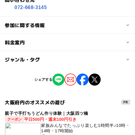
072-668-3145
参加に関する情報
対象年齢
料金案内
0歳･1歳･2歳の赤ちゃん(乳児･幼児)
子供の料金
ジャンル・タグ
予約/応募
無料
予約不要
ジャンル
シェアする
子供の料金詳細
ものづくり・学び体験
予約ページ
※参加費は無料ですが、別途入場料をいただきます。
予約はこちらから
大阪府内のオススメの遊び
タグ
大人の料金
親子で手打ちうどん作り体験｜大阪四ツ橋
ベビーイベント
赤ちゃん
室内
ベビー
からだ
700円
平日500円・週末100円引き
クーポン
親子で参加
当日参加可
参加費無料
家族みんなでたっぷり楽しむ1時間半♪10時・
大人の料金詳細
14時・17時開始
ベビーカー置き場あり
授乳室あり
おむつ替え室あり