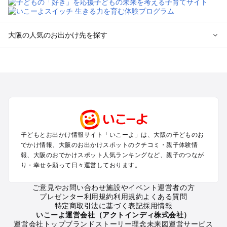
大阪の人気のお出かけ先を探す
大阪のエリアからプール子ども連れのお出かけスポット
を探す
堺・大阪南部（岸和田・関西空港・泉南）のプールお出かけ
高槻・吹田・豊中・茨木・箕面・枚方・伊丹空港のプールお出
かけ
梅田・キタ・淀屋橋・本町・福島のプールお出かけ
東大阪・八尾・寝屋川・守口・門真のプールお出かけ
子どもとお出かけ情報サイト「いこーよ」は、大阪の子どものお
大阪ベイエリア（USJ・南港）のプールお出かけ
でかけ情報、大阪のお出かけスポットのクチコミ・親子体験情
なんば・心斎橋・道頓堀・四ツ橋・ミナミのプールお出かけ
報、大阪のおでかけスポット人気ランキングなど、親子のつなが
天王寺・阿倍野・上本町・長居のプールお出かけ
り・幸せを願って日々運営しております。
大阪城・京橋・鶴見緑地のプールお出かけ
新大阪・江坂・十三のプールお出かけ
ご意見やお問い合わせ
施設やイベント運営者の方
プレゼンター利用規約
利用規約
よくある質問
特定商取引法に基づく表記
採用情報
大阪の定番お出かけスポット
いこーよ運営会社（アクトインディ株式会社）
運営会社トップ
ブランドストーリー
理念
未来図
運営サービス
大阪の遊園地