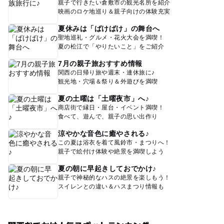
親子で行きたい倉敷市の観光名所を紹介
映画のロケ地巡り＆親子向けの体験充実
夏休みは「ばけばけ」の舞台へ
聖地巡礼・グルメ・花火大会を満喫！
夏の松江で「やりたいこと」をご紹介
7月の親子旅おすすめ情報
関西の日帰り旅や週末・連休旅に♪
観光地・穴場＆祭り＆外遊びを満喫
夏の土曜は「土曜夜市」へ♪
商店街で縁日・屋台・イベント満喫！
食べて、遊んで、親子の思い出作り
涼やかな音色に癒やされる♪
この夏は浴衣を着て風鈴市・まつりへ！
親子で絵付け体験や絶景を満喫しよう
夏の朝に早起きしておでかけ♪
親子で神秘的なハスの絶景を楽しもう！
スイレンとの違い＆ハスまつり情報も