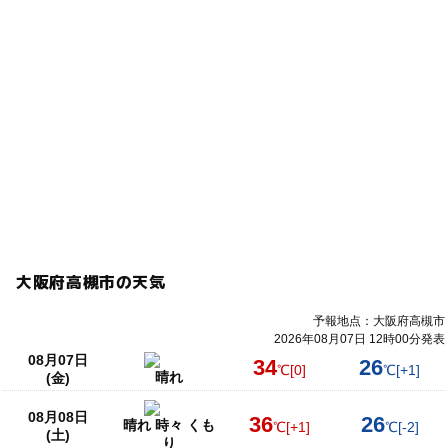
大阪府高槻市の天気
予報地点：大阪府高槻市
2026年08月07日 12時00分発表
08月07日
34
26
℃
[0]
℃
[+1]
晴れ
(金)
08月08日
36
26
晴れ 時々 くも
℃
[+1]
℃
[-2]
(土)
り