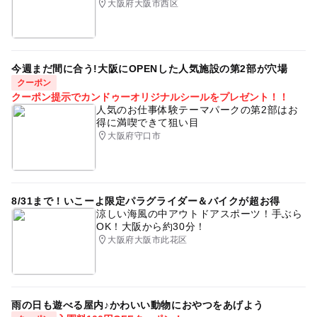
大阪府大阪市西区
※700円は入場料です。
赤ちゃんイベント
ふれあいあそび
ふれあい
親子
今週まだ間に合う!大阪にOPENした人気施設の第2部が穴場
クーポン
クーポン提示でカンドゥーオリジナルシールをプレゼント！！
人気のお仕事体験テーマパークの第2部はお
得に満喫できて狙い目
大阪府守口市
8/31まで！いこーよ限定パラグライダー＆バイクが超お得
涼しい海風の中アウトドアスポーツ！手ぶら
OK！大阪から約30分！
大阪府大阪市此花区
雨の日も遊べる屋内♪かわいい動物におやつをあげよう