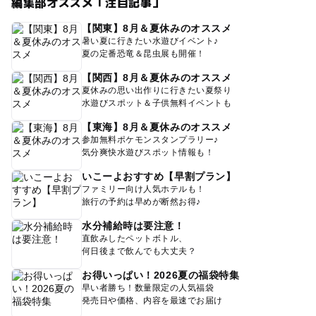
編集部オススメ「注目記事」
【関東】8月＆夏休みのオススメ
暑い夏に行きたい水遊びイベント♪
夏の定番恐竜＆昆虫展も開催！
【関西】8月＆夏休みのオススメ
夏休みの思い出作りに行きたい夏祭り
水遊びスポット＆子供無料イベントも
【東海】8月＆夏休みのオススメ
参加無料ポケモンスタンプラリー♪
気分爽快水遊びスポット情報も！
いこーよおすすめ【早割プラン】
ファミリー向け人気ホテルも！
旅行の予約は早めが断然お得♪
水分補給時は要注意！
直飲みしたペットボトル、
何日後まで飲んでも大丈夫？
お得いっぱい！2026夏の福袋特集
早い者勝ち！数量限定の人気福袋
発売日や価格、内容を最速でお届け