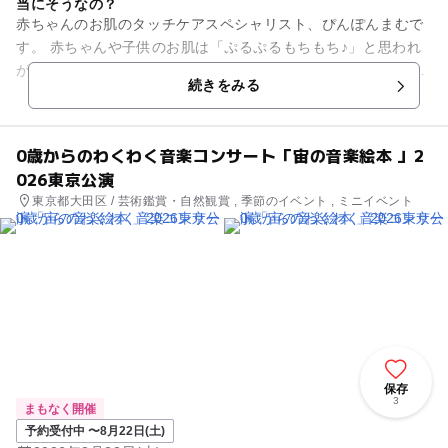
当にそうなの？
赤ちゃんのお肌のタッチケアスペシャリスト、ぴんぽんまむで
す。 赤ちゃんや子供のお肌は「ぷるぷるもちもち♪」と思われ
がち。 でも、実際はとってもデリケート。 ●あせも ●乳児湿疹
続きをみる
...
0歳からのわくわく音楽コンサート「宙の音楽絵本 」2
026東京公演
東京都大田区 / 芸術鑑賞・自然観賞 , 季節のイベント , ミニイベント
保存
3
まもなく開催
予約受付中 〜8月22日(土)