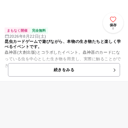
保存
0
まもなく開催
完全無料
2026年8月22日(土)
昆虫カードゲームで遊びながら、本物の生き物たちと楽しく学
べるイベントです。
蟲神器(大創出版)とコラボしたイベント。蟲神器のカードにな
っている虫を中心とした生き物を用意し、実際に触ることがで
きるふれあい体験、生態や標本とカードを並べた展示と共に蟲
続きをみる
神器の体験会を開催します...