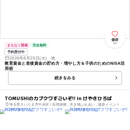
保存
94
まもなく開催
完全無料
予約受付中
2026年8月25日(火)...他
教育資金と老後資金の貯め方・増やし方＆子供のためのNISA活
用術
続きをみる
TOMUSHIのカブクワすごいぞ!! in けやきひろば
埼玉県さいたま市中央区 / 自然体験 , 生き物ふれあい , 撮影イベント ,
芸術鑑賞・自然観賞 , 季節のイベント , ものづくり・学び体験 , 街なか
イベント