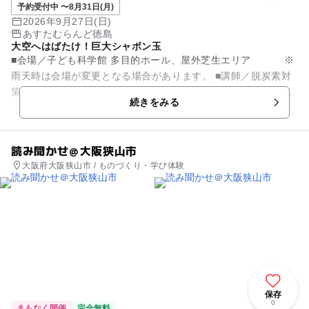
予約受付中 〜8月31日(月)
2026年9月27日(日)
あすたむらんど徳島
大空へはばたけ！巨大シャボン玉
■会場／子ども科学館 多目的ホール、屋外芝生エリア ※
雨天時は会場が変更となる場合があります。 ■講師／脱炭素対
策マイスター・徳島県地球温暖化防止活動推進員 佐藤
続きをみる
貴志氏(NP...
読み聞かせ＠大阪狭山市
大阪府大阪狭山市 / ものづくり・学び体験
保存
0
まもなく開催
完全無料