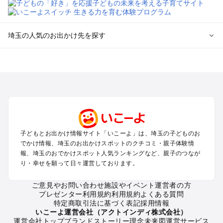
埼玉の人気のお出かけ先を探す
埼玉のエリアからプール子ども連れのお出かけスポット
を探す
川越・所沢・入間・新座のプールお出かけ
大宮・浦和・上尾・岩槻・蓮田のプールお出かけ
越谷・草加・春日部のプールお出かけ
秩父・長瀞のプールお出かけ
川口・戸田・和光・朝霞のプールお出かけ
子どもとお出かけ情報サイト「いこーよ」は、埼玉の子どものお
飯能・坂戸・東松山・日高のプールお出かけ
でかけ情報、埼玉のお出かけスポットのクチコミ・親子体験情
久喜・行田・加須・羽生のプールお出かけ
報、埼玉のおでかけスポット人気ランキングなど、親子のつなが
熊谷・太田・足利・古河のプールお出かけ
り・幸せを願って日々運営しております。
本庄・深谷・美里周辺のプールお出かけ
ご意見やお問い合わせ
施設やイベント運営者の方
プレゼンター利用規約
利用規約
よくある質問
埼玉の定番お出かけスポット
特定商取引法に基づく表記
採用情報
埼玉の遊園地
いこーよ運営会社（アクトインディ株式会社）
運営会社トップ
ブランドストーリー
理念
未来図
運営サービス
埼玉の動物園