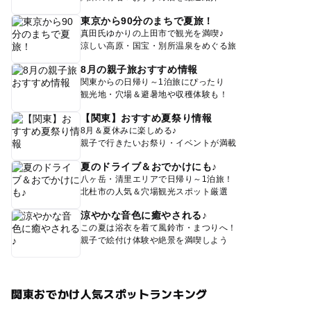
東京から90分のまちで夏旅！
真田氏ゆかりの上田市で観光を満喫♪
涼しい高原・国宝・別所温泉をめぐる旅
8月の親子旅おすすめ情報
関東からの日帰り～1泊旅にぴったり
観光地・穴場＆避暑地や収穫体験も！
【関東】おすすめ夏祭り情報
8月＆夏休みに楽しめる♪
親子で行きたいお祭り・イベントが満載
夏のドライブ＆おでかけにも♪
八ヶ岳・清里エリアで日帰り～1泊旅！
北杜市の人気＆穴場観光スポット厳選
涼やかな音色に癒やされる♪
この夏は浴衣を着て風鈴市・まつりへ！
親子で絵付け体験や絶景を満喫しよう
関東おでかけ人気スポットランキング