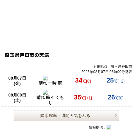
埼玉県戸田市の天気
予報地点：埼玉県戸田市
2026年08月07日 06時00分発表
08月07日
34
25
℃
[0]
℃
[+2]
晴れ 一時 雨
(金)
08月08日
35
26
晴れ 時々 くも
℃
[+1]
℃
[0]
(土)
り
降水確率・週間天気をみる
情報提供：