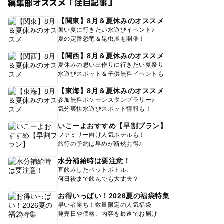
編集部オススメ「注目記事」
【関東】8月＆夏休みのオススメ
暑い夏に行きたい水遊びイベント♪
夏の定番恐竜＆昆虫展も開催！
【関西】8月＆夏休みのオススメ
夏休みの思い出作りに行きたい夏祭り
水遊びスポット＆子供無料イベントも
【東海】8月＆夏休みのオススメ
参加無料ポケモンスタンプラリー♪
気分爽快水遊びスポット情報も！
いこーよおすすめ【早割プラン】
ファミリー向け人気ホテルも！
旅行の予約は早めが断然お得♪
水分補給時は要注意！
直飲みしたペットボトル、
何日後まで飲んでも大丈夫？
お得いっぱい！2026夏の福袋特集
早い者勝ち！数量限定の人気福袋
発売日や価格、内容を最速でお届け