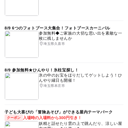
試食あり
試飲
ワークショップ
ちいさい子供でも楽しめる
子供ワークショップ
参加無料
0歳イベント
1歳おでかけ
8/9 6つのフォトブース大集合！フォトブースカーニバル
参加無料◆ご家族の大切な思い出を素敵な一
0・1・2歳の赤ちゃん
2歳おでかけ
3歳おでかけ
枚に残しませんか
埼玉県久喜市
#雨の日でもOK
完全室内
お菓子プレゼント
プレゼントあり
#親子で楽しめる
景品
抽選会
2025年4月のイベント
4月イベント
4月親子イベント
8/9 参加無料★ひんやり！氷柱宝探し！
氷の中のお宝をほりだしてゲットしよう！ひ
親子体験
埼玉ママ
埼京線(埼玉県)
埼玉県
んやり縁日も開催！
埼玉県本庄市
埼京線
子ども大喜びの「冒険あそび」ができる屋内テーマパーク
入場時の入場料から300円引き！
クーポン
妖精と話せたり雲の上で跳んだり、涼しい屋