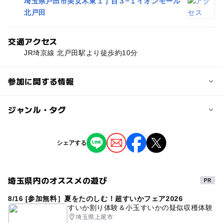
埼玉県戸田市美女木東１丁目３−１イオンモール
北戸田
交通アクセス
JR埼京線 北戸田駅より徒歩約10分
参加に関する情報
対象年齢
ジャンル・タグ
0歳･1歳･2歳の赤ちゃん(乳児･幼児)
3歳･4歳･5歳･6歳(幼児)
小学生
大人
ジャンル
シェアする
ショッピング・グルメ
季節のイベント
予約/応募
ものづくり・学び体験
街なかイベント
ミニイベント
予約不要
埼玉県内のオススメの遊び
キャラクターイベント
8/16 [参加無料］夏をたのしむ！超すいかフェア2026
すいか割り体験＆小玉すいかの疑似収穫体験
埼玉県上尾市
タグ