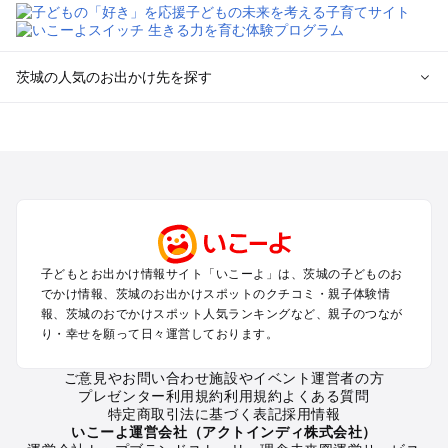
茨城の人気のお出かけ先を探す
茨城のエリアからプール子ども連れのお出かけスポット
を探す
柏・松戸・野田・取手のプールお出かけ
つくば・守谷・牛久のプールお出かけ
水戸・笠間のプールお出かけ
久喜・行田・加須・羽生のプールお出かけ
土浦・霞ヶ浦・鹿島・潮来のプールお出かけ
子どもとお出かけ情報サイト「いこーよ」は、茨城の子どものお
大洗・ひたちなかのプールお出かけ
でかけ情報、茨城のお出かけスポットのクチコミ・親子体験情
熊谷・太田・足利・古河のプールお出かけ
報、茨城のおでかけスポット人気ランキングなど、親子のつなが
日立・北茨城・奥久慈のプールお出かけ
り・幸せを願って日々運営しております。
常総・結城・桜川・境のプールお出かけ
ご意見やお問い合わせ
施設やイベント運営者の方
プレゼンター利用規約
利用規約
よくある質問
茨城の定番お出かけスポット
特定商取引法に基づく表記
採用情報
茨城の遊園地
いこーよ運営会社（アクトインディ株式会社）