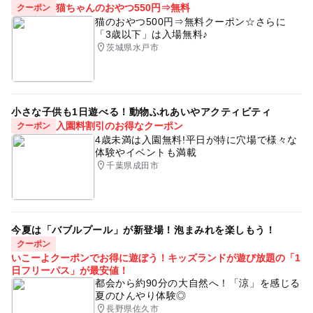
猫ちゃんのおやつ550円⇒無料
クーポン
猫のおやつ500円⇒無料クーポン☆さらに
「3歳以下」は入場無料♪
茨城県水戸市
小さな子供も1日遊べる！動物ふれあいやアクティビティ
入園料割引のお得なクーポン
クーポン
4歳未満は入園無料!平日が特に穴場で様々な
体験やイベントも満載
千葉県成田市
今夏は「バブルプール」が新登場！泡まみれを楽しもう！
クーポン
いこーよクーポンでお得に遊ぼう！キッズランドが遊び放題の「1
日フリーパス」が最安値！
都会から約90分の大自然へ！「涼」を感じる
夏のひんやり体験◎
長野県佐久市