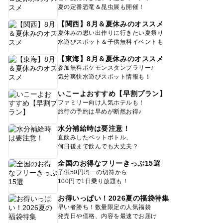
夏の定番恐竜＆昆虫展も開催！
【関西】8月＆夏休みのオススメ
夏休みの思い出作りに行きたい夏祭り
水遊びスポット＆子供無料イベントも
【東海】8月＆夏休みのオススメ
参加無料ポケモンスタンプラリー♪
気分爽快水遊びスポット情報も！
いこーよおすすめ【早割プラン】
ファミリー向け人気ホテルも！
旅行の予約は早めが断然お得♪
水分補給時は要注意！
直飲みしたペットボトル、
何日後まで飲んでも大丈夫？
全国のお得なフリーきっぷ15選
子供50円均一の切符から
100円で1日乗り放題も！
お得いっぱい！2026夏の福袋特集
早い者勝ち！数量限定の人気福袋
発売日や価格、内容を最速でお届け