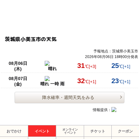
茨城県小美玉市の天気
予報地点：茨城県小美玉市
2026年08月06日 18時00分発表
08月06日
31
25
℃
[+3]
℃
[+1]
晴れ
(木)
08月07日
32
23
℃
[+1]
℃
[+1]
晴れ 一時 雨
(金)
降水確率・週間天気をみる
情報提供：
オンライン
おでかけ
イベント
チケット
クーポン
イベント