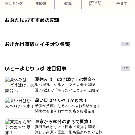
おでかけ
ランキング
年齢別
特集
子育て
ニュース
あなたにおすすめの記事
お出かけ家族にイチオシ情報
いこーよとりっぷ 注目記事
夏休みは「ばけばけ」の舞台へ
聖地巡礼・グルメ・花火大会を満喫！
夏の松江で「やりたいこと」をご紹介
暑い日はひんやりかき氷！
子供が笑顔になる♪ふわふわ天然かき氷
関東の有名＆おすすめ店を厳選紹介
東京から90分のまちで夏旅！
真田氏ゆかりの上田市で観光を満喫♪
涼しい高原・国宝・別所温泉をめぐる旅