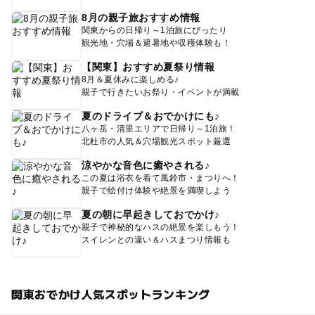
8月の親子旅おすすめ情報
関東からの日帰り～1泊旅にぴったり
観光地・穴場＆避暑地や収穫体験も！
【関東】おすすめ夏祭り情報
8月＆夏休みに楽しめる♪
親子で行きたいお祭り・イベントが満載
夏のドライブ＆おでかけにも♪
八ヶ岳・清里エリアで日帰り～1泊旅！
北杜市の人気＆穴場観光スポット厳選
涼やかな音色に癒やされる♪
この夏は浴衣を着て風鈴市・まつりへ！
親子で絵付け体験や絶景を満喫しよう
夏の朝に早起きしておでかけ♪
親子で神秘的なハスの絶景を楽しもう！
スイレンとの違い＆ハスまつり情報も
関東おでかけ人気スポットランキング