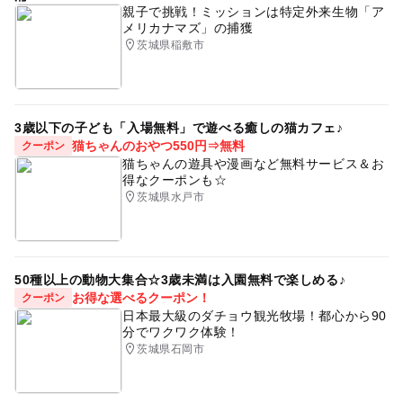
親子で挑戦！ミッションは特定外来生物「ア
イベント
ハンドメイド
出店者募集中
グルメ
このイベントの受付は終了しました。
メリカナマズ」の捕獲
ワークショップ
体験
竹細工
親子で楽しめる
茨城県稲敷市
予約ページ
マルシェ
予約はこちらから
3歳以下の子ども「入場無料」で遊べる癒しの猫カフェ♪
猫ちゃんのおやつ550円⇒無料
クーポン
猫ちゃんの遊具や漫画など無料サービス＆お
得なクーポンも☆
茨城県水戸市
50種以上の動物大集合☆3歳未満は入園無料で楽しめる♪
お得な選べるクーポン！
クーポン
日本最大級のダチョウ観光牧場！都心から90
分でワクワク体験！
茨城県石岡市