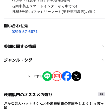
バス停『羽鳥十字路』から徒歩約5分
石岡小美玉スマートインターから車で5分
旧355号沿い/ファミリーマート(美野里羽鳥店)の近く
問い合わせ先
0299-57-6871
参加に関する情報
対象年齢
ジャンル・タグ
小学生
中学生･高校生
大人
ジャンル
シェアする
予約/応募
自然体験
ショッピング・グルメ
予約必要
ものづくり・学び体験
最終応募締切 2025-3-31(月)
茨城県内のオススメの遊び
応募方法
さかな芸人ハットリくんと外来種捕獲の体験をしよう！in 霞ヶ
タグ
浦