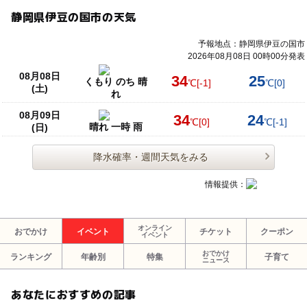
静岡県伊豆の国市の天気
予報地点：静岡県伊豆の国市
2026年08月08日 00時00分発表
08月08日
34
25
くもり のち 晴
℃
[-1]
℃
[0]
(土)
れ
08月09日
34
24
℃
[0]
℃
[-1]
晴れ 一時 雨
(日)
降水確率・週間天気をみる
情報提供：
オンライン
おでかけ
イベント
チケット
クーポン
イベント
おでかけ
ランキング
年齢別
特集
子育て
ニュース
あなたにおすすめの記事