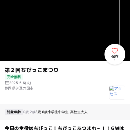
保存
1
第２回ちびっこまつり
完全無料
2025-5-6(火)
静岡県伊豆の国市
対象年齢
0歳-2歳
3歳-6歳
小学生
中学生･高校生
大人
今日の主役はちびっこ！ちびっこあつまれ～！！GWは