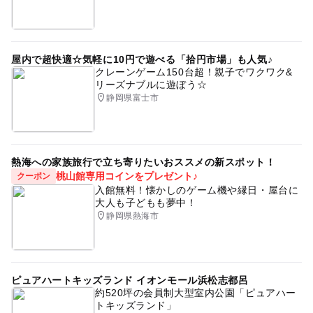
屋内で超快適☆気軽に10円で遊べる「拾円市場」も人気♪
クレーンゲーム150台超！親子でワクワク&
リーズナブルに遊ぼう☆
静岡県富士市
熱海への家族旅行で立ち寄りたいおススメの新スポット！
桃山館専用コインをプレゼント♪
クーポン
入館無料！懐かしのゲーム機や縁日・屋台に
大人も子どもも夢中！
静岡県熱海市
ピュアハートキッズランド イオンモール浜松志都呂
約520坪の会員制大型室内公園「ピュアハー
トキッズランド」