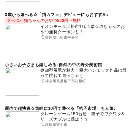
3歳から遊べる☆「猫カフェ」デビューにもおすすめ♪
猫ちゃんのおやつ550円⇒無料
クーポン
イオンモール浜松市野店1階☆猫ちゃんのお
やつ無料クーポンも！
静岡県浜松市中央区
小さいお子さまも楽しめる♪自然の中の野外美術館
参加型展示が魅力！巨大ハンモック作品は登
って跳ねて遊べちゃう
神奈川県足柄下郡箱根町
屋内で超快適☆気軽に10円で遊べる「拾円市場」も人気♪
クレーンゲーム150台超！親子でワクワク&
リーズナブルに遊ぼう☆
静岡県富士市