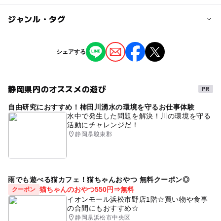
対象年齢
ジャンル・タグ
3歳･4歳･5歳･6歳(幼児)
小学生
中学生･高校生
大人
ジャンル
シェアする
予約/応募
ショッピング・グルメ
季節のイベント
予約不要
ものづくり・学び体験
静岡県内のオススメの遊び
注意・制限事項
自由研究におすすめ！柿田川湧水の環境を守るお仕事体験
タグ
雨天・荒天中止。
水中で発生した問題を解決！川の環境を守る
最新情報を川の駅SNSなどでご確認下さい。
活動にチャレンジだ！
屋外イベント
#駐車場無料
伊豆の国市
雨天中止
静岡県駿東郡
静岡県
ゴールデンウィークイベント
こどもの日
GW(ゴールデンウィーク)
ゴールデンウィーク子供イベント
マルシェ
雨でも遊べる猫カフェ！猫ちゃんおやつ 無料クーポン◎
猫ちゃんのおやつ550円⇒無料
クーポン
ゴールデンウィークマルシェ
イオンモール浜松市野店1階☆買い物や食事
の合間にもおすすめ☆
ゴールデンウィークフードフェス
静岡県浜松市中央区