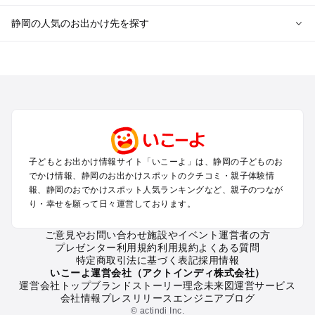
静岡の人気のお出かけ先を探す
静岡のエリアからプール子ども連れのお出かけスポット
を探す
浜松・浜名湖・天竜のプールお出かけ
伊東・下田・伊豆白浜・東伊豆のプールお出かけ
富士山・富士宮・富士・御殿場のプールお出かけ
小田原・熱海・湯河原・真鶴のプールお出かけ
中伊豆・西伊豆・南伊豆のプールお出かけ
子どもとお出かけ情報サイト「いこーよ」は、静岡の子どものお
静岡・清水のプールお出かけ
でかけ情報、静岡のお出かけスポットのクチコミ・親子体験情
三島・沼津のプールお出かけ
報、静岡のおでかけスポット人気ランキングなど、親子のつなが
掛川・磐田・袋井のプールお出かけ
り・幸せを願って日々運営しております。
焼津・御前崎のプールお出かけ
大井川・寸又峡・川根のプールお出かけ
ご意見やお問い合わせ
施設やイベント運営者の方
プレゼンター利用規約
利用規約
よくある質問
特定商取引法に基づく表記
採用情報
静岡の定番お出かけスポット
いこーよ運営会社（アクトインディ株式会社）
運営会社トップ
ブランドストーリー
理念
未来図
運営サービス
静岡の遊園地
会社情報
プレスリリース
エンジニアブログ
静岡の動物園
© actindi Inc.