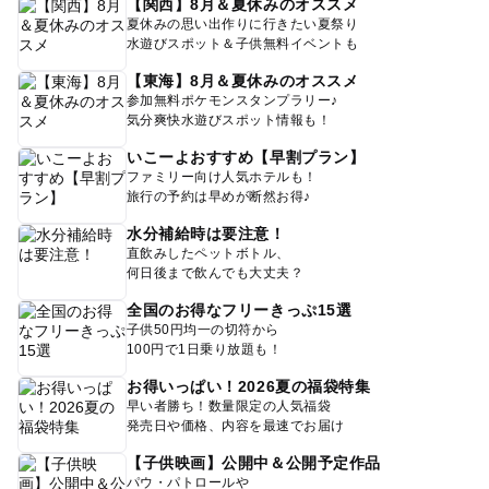
【関西】8月＆夏休みのオススメ
夏休みの思い出作りに行きたい夏祭り
水遊びスポット＆子供無料イベントも
【東海】8月＆夏休みのオススメ
参加無料ポケモンスタンプラリー♪
気分爽快水遊びスポット情報も！
いこーよおすすめ【早割プラン】
ファミリー向け人気ホテルも！
旅行の予約は早めが断然お得♪
水分補給時は要注意！
直飲みしたペットボトル、
何日後まで飲んでも大丈夫？
全国のお得なフリーきっぷ15選
子供50円均一の切符から
100円で1日乗り放題も！
お得いっぱい！2026夏の福袋特集
早い者勝ち！数量限定の人気福袋
発売日や価格、内容を最速でお届け
【子供映画】公開中＆公開予定作品
パウ・パトロールや