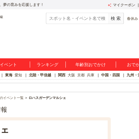
、夢の育みを応援します！
マイクーポン
春休み
イベント
ランキング
年齢別おでかけ
おで
東海
愛知
北陸・甲信越
関西
大阪
京都
兵庫
中国・四国
九州・
のイベント一覧
ロハスガーデンマルシェ
情報
シェ