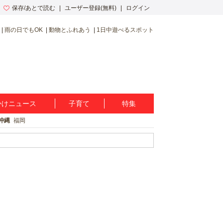
保存/あとで読む
ユーザー登録(無料)
ログイン
雨の日でもOK
動物とふれあう
1日中遊べるスポット
かけニュース
子育て
特集
沖縄
福岡