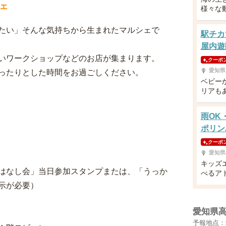
ェ
様々な
たい」そんな気持ちから生まれたマルシェで
駅チカ
屋内遊
いワークショップなどのお店が集まります。
クーポ
愛知県
ったりとした時間をお過ごしください。
ベビー
リアも
雨OK
ポリン
クーポ
愛知県
キッズ
はなし会」当日参加スタンプまたは、「うっか
べるア
示が必要）
愛知県
予報地点：