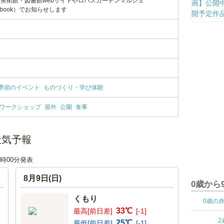
美術館・図書館webサイトやロハスガーデンマルシェ
acebook）でお知らせします
季節のイベント
ものづくり・学び体験
#ワークショップ
屋外
公園
食事
天気予報
06時00分発表
8月9日(日)
0歳から
くもり
0歳の
33℃
最高[前日差]
[-1]
2
25℃
最低[前日差]
[-1]