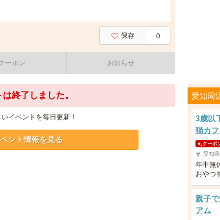
保存
0
クーポン
お知らせ
トは終了しました。
愛知周
しいイベントを毎日更新！
3歳以
猫カフ
ベント情報を見る
クーポ
愛知県
年中無
おやつ
親子で
アム