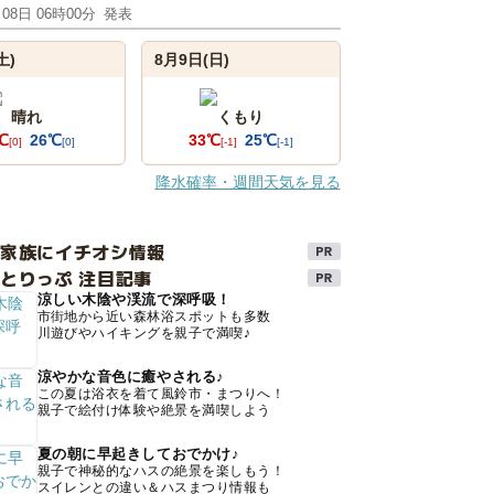
月08日 06時00分
発表
土)
8月9日(日)
晴れ
くもり
℃
26℃
33℃
25℃
[0]
[0]
[-1]
[-1]
降水確率・週間天気を見る
け家族にイチオシ情報
とりっぷ 注目記事
涼しい木陰や渓流で深呼吸！
市街地から近い森林浴スポットも多数
川遊びやハイキングを親子で満喫♪
涼やかな音色に癒やされる♪
この夏は浴衣を着て風鈴市・まつりへ！
親子で絵付け体験や絶景を満喫しよう
夏の朝に早起きしておでかけ♪
親子で神秘的なハスの絶景を楽しもう！
スイレンとの違い＆ハスまつり情報も