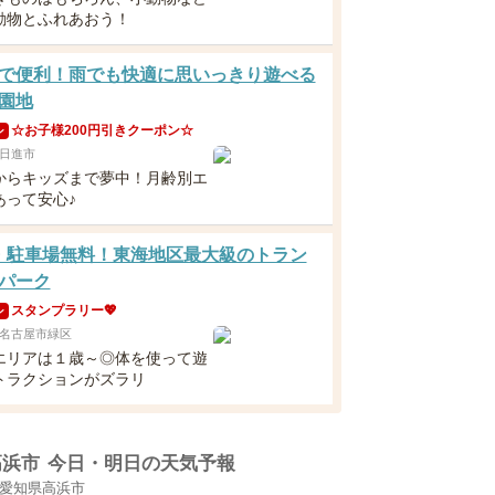
動物とふれあおう！
で便利！雨でも快適に思いっきり遊べる
園地
☆お子様200円引きクーポン☆
ン
日進市
からキッズまで夢中！月齢別エ
あって安心♪
・駐車場無料！東海地区最大級のトラン
パーク
スタンプラリー💖
ン
名古屋市緑区
エリアは１歳～◎体を使って遊
トラクションがズラリ
高浜市
今日・明日の天気予報
愛知県高浜市