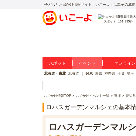
子どもとお出かけ情報サイト「いこーよ」は親子の成長
スポット
101,135件
スポット
イベント
オンライン
北海道・東北
北海道
関東
東京
神奈川
千葉
埼玉
おでかけ情報TOP
おでかけイベント一覧
東海
愛知県
ロハスガーデンマルシェの基本
ロハスガーデンマル