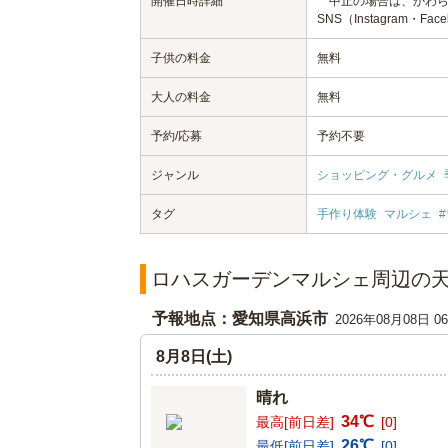
開催日時詳細
中止の場合は、かわら
SNS（Instagram・F
子供の料金
無料
大人の料金
無料
予約/応募
予約不要
ジャンル
ショッピング・グルメ
タグ
手作り体験
マルシェ
ロハスガーデンマルシェ周辺の
予報地点：愛知県高浜市
2026年08月08日 
8月8日(土)
晴れ
34℃
最高[前日差]
[0]
26℃
最低[前日差]
[0]