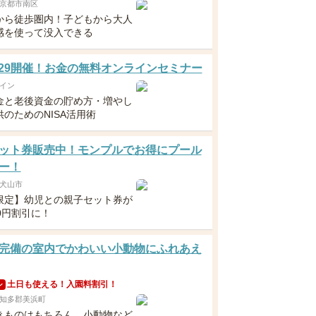
京都市南区
から徒歩圏内！子どもから大人
感を使って没入できる
5・29開催！お金の無料オンラインセミナー
イン
金と老後資金の貯め方・増やし
のためのNISA活用術
ット券販売中！モンプルでお得にプール
ー！
犬山市
限定】幼児との親子セット券が
0円割引に！
完備の室内でかわいい小動物にふれあえ
土日も使える！入園料割引！
ン
知多郡美浜町
きものはもちろん、小動物など