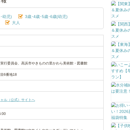
情報
･幼児)
3歳･4歳･5歳･6歳(幼児)
大人
ェ
ぇ
ェ実行委員会、高浜市やきものの里かわら美術館・図書館
目6番地18
シャル（公式）サイトへ
5:00