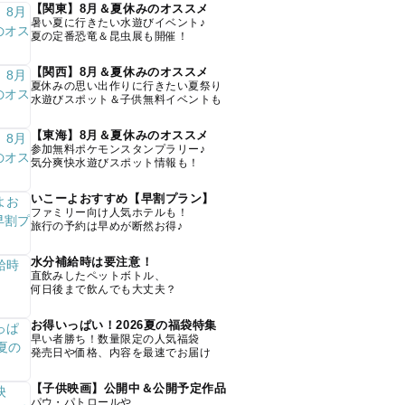
【関東】8月＆夏休みのオススメ
暑い夏に行きたい水遊びイベント♪
夏の定番恐竜＆昆虫展も開催！
【関西】8月＆夏休みのオススメ
夏休みの思い出作りに行きたい夏祭り
水遊びスポット＆子供無料イベントも
【東海】8月＆夏休みのオススメ
参加無料ポケモンスタンプラリー♪
気分爽快水遊びスポット情報も！
いこーよおすすめ【早割プラン】
ファミリー向け人気ホテルも！
旅行の予約は早めが断然お得♪
水分補給時は要注意！
直飲みしたペットボトル、
何日後まで飲んでも大丈夫？
お得いっぱい！2026夏の福袋特集
早い者勝ち！数量限定の人気福袋
発売日や価格、内容を最速でお届け
【子供映画】公開中＆公開予定作品
パウ・パトロールや