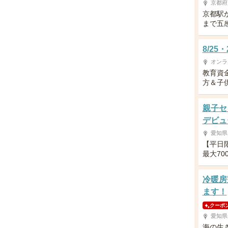
京都府
京都駅
まで五
8/2
オンラ
教育資
方＆子供
親子セ
デビュ
愛知県
【平日
最大70
冷暖房
ます！
クーポ
愛知県
海の生