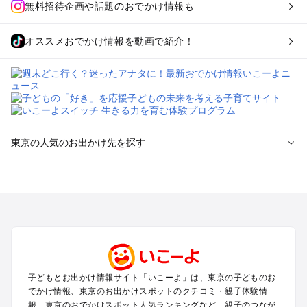
無料招待企画や話題のおでかけ情報も
オススメおでかけ情報を動画で紹介！
東京の人気のお出かけ先を探す
東京のエリアからプール子ども連れのお出かけスポット
を探す
立川・国分寺・八王子・昭島・多摩のプールお出かけ
お台場・品川・新橋・汐留・豊洲のプールお出かけ
上野・浅草・錦糸町・両国のプールお出かけ
町田・相模原・愛川・上野原のプールお出かけ
渋谷・原宿・恵比寿・中目黒・自由が丘のプールお出かけ
子どもとお出かけ情報サイト「いこーよ」は、東京の子どものお
池袋・赤羽・王子・巣鴨・目白・石神井のプールお出かけ
でかけ情報、東京のお出かけスポットのクチコミ・親子体験情
新宿・高田馬場・代々木・千駄ヶ谷のプールお出かけ
報、東京のおでかけスポット人気ランキングなど、親子のつなが