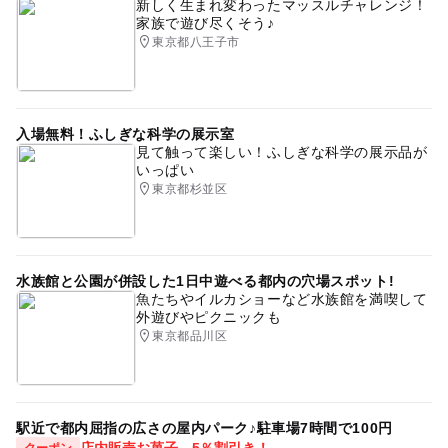
新しく生まれ変わったマッスルチャレンジ！
家族で遊び尽くそう♪
東京都八王子市
入場無料！ふしぎな科学の展示室
見て触って楽しい！ふしぎな科学の展示品が
いっぱい
東京都杉並区
水族館と公園が併設した1日中遊べる都内の穴場スポット!
魚たちやイルカショーなど水族館を満喫して
外遊びやピクニックも
東京都品川区
駅近で都内屈指の広さの屋内パーク♪駐車場7時間で100円
店内販売お菓子 5％割引き！
クーポン