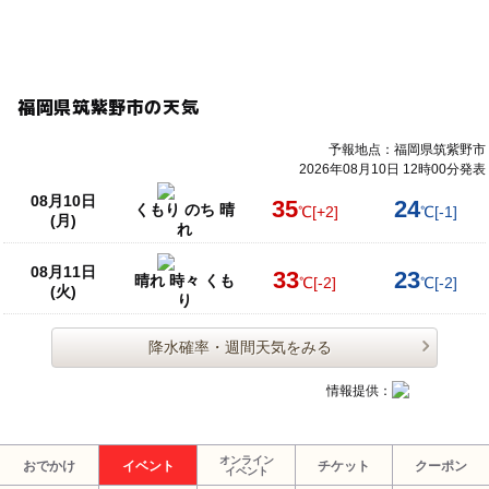
福岡県筑紫野市の天気
予報地点：福岡県筑紫野市
2026年08月10日 12時00分発表
08月10日
35
24
くもり のち 晴
℃
[+2]
℃
[-1]
(月)
れ
08月11日
33
23
晴れ 時々 くも
℃
[-2]
℃
[-2]
(火)
り
降水確率・週間天気をみる
情報提供：
オンライン
おでかけ
イベント
チケット
クーポン
イベント