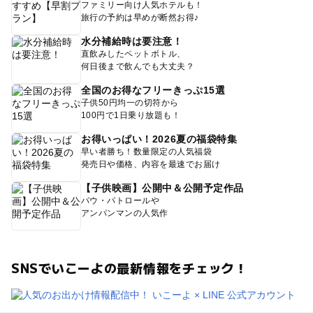
ファミリー向け人気ホテルも！
旅行の予約は早めが断然お得♪
水分補給時は要注意！
直飲みしたペットボトル、
何日後まで飲んでも大丈夫？
全国のお得なフリーきっぷ15選
子供50円均一の切符から
100円で1日乗り放題も！
お得いっぱい！2026夏の福袋特集
早い者勝ち！数量限定の人気福袋
発売日や価格、内容を最速でお届け
【子供映画】公開中＆公開予定作品
パウ・パトロールや
アンパンマンの人気作
SNSでいこーよの最新情報をチェック！