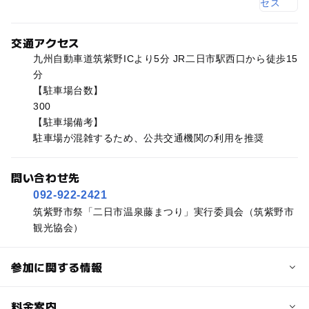
交通アクセス
九州自動車道筑紫野ICより5分 JR二日市駅西口から徒歩15
分
【駐車場台数】
300
【駐車場備考】
駐車場が混雑するため、公共交通機関の利用を推奨
問い合わせ先
092-922-2421
筑紫野市祭「二日市温泉藤まつり」実行委員会（筑紫野市
観光協会）
参加に関する情報
予約/応募
料金案内