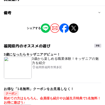
問い合わせ先に直接ご確認ください。
料金について
備考
注意・制限事項
入場無料
藤まつり当日、西鉄二日市駅東口→JR二日市駅西口→藤ま
※掲載の情報は天候や主催者側の都合などにより変更にな
シェアする
つり会場間を無料循環バスが運行。
ることがあります。
情報提供：イベントバンク
福岡県内のオススメの遊び
3歳になったらキッザニアデビュー！
3歳から楽しめる職業体験！キッザニアの魅
力を紹介
福岡県福岡市博多区
お得な「1名無料」クーポンをお見逃しなく！
クーポン
初めての方はもちろん、会員様も紹介やお誕生月特典で1名無料！
お得に遊ぼう♪