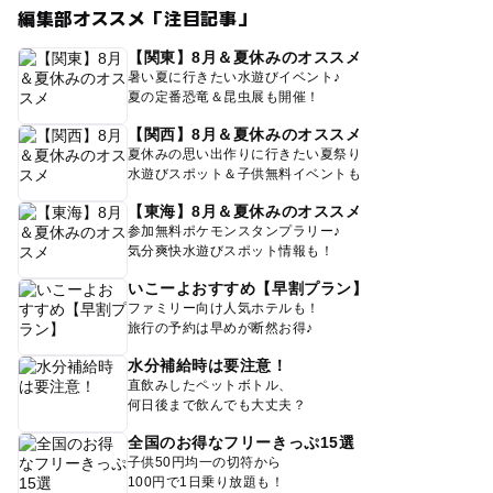
編集部オススメ「注目記事」
【関東】8月＆夏休みのオススメ
暑い夏に行きたい水遊びイベント♪
夏の定番恐竜＆昆虫展も開催！
【関西】8月＆夏休みのオススメ
夏休みの思い出作りに行きたい夏祭り
水遊びスポット＆子供無料イベントも
【東海】8月＆夏休みのオススメ
参加無料ポケモンスタンプラリー♪
気分爽快水遊びスポット情報も！
いこーよおすすめ【早割プラン】
ファミリー向け人気ホテルも！
旅行の予約は早めが断然お得♪
水分補給時は要注意！
直飲みしたペットボトル、
何日後まで飲んでも大丈夫？
全国のお得なフリーきっぷ15選
子供50円均一の切符から
100円で1日乗り放題も！