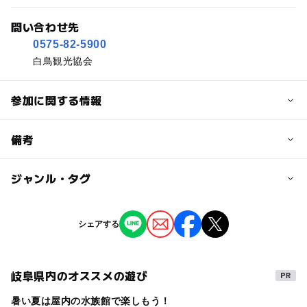
問い合わせ先
0575-82-5900
白鳥観光協会
参加に関する情報
予約/応募
備考
問い合わせ先に直接ご確認ください。
ジャンル・タグ
※掲載の情報は天候や主催者側の都合などにより変更にな
ることがあります。
情報提供：イベントバンク
タグ
シェアする
GW(ゴールデンウィーク)
ゴールデンウィーク子供イベント
岐阜県内のオススメの遊び
ゴールデンウィークマルシェ
暑い夏は屋内の水族館で楽しもう！