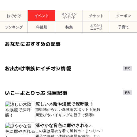
オンライン
おでかけ
イベント
チケット
クーポン
イベント
おでかけ
ランキング
年齢別
特集
子育て
ニュース
あなたにおすすめの記事
お出かけ家族にイチオシ情報
いこーよとりっぷ 注目記事
涼しい木陰や渓流で深呼吸！
市街地から近い森林浴スポットも多数
川遊びやハイキングを親子で満喫♪
涼やかな音色に癒やされる♪
この夏は浴衣を着て風鈴市・まつりへ！
親子で絵付け体験や絶景を満喫しよう