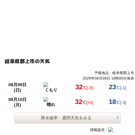
岐阜県郡上市の天気
予報地点：岐阜県郡上市
2026年08月09日 18時00分発表
08月09日
32
23
℃
[-3]
℃
[-1]
くもり
(日)
08月10日
32
18
℃
[+1]
℃
[-3]
晴れ
(月)
降水確率・週間天気をみる
情報提供：