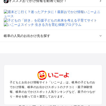
オススメおでかけ情報を動画で紹介！
岐阜の人気のお出かけ先を探す
岐阜のエリアからプール子ども連れのお出かけスポット
を探す
犬山・一宮・小牧・瀬戸・各務原・尾張のプールお出かけ
岐阜・大垣・関ケ原・養老のプールお出かけ
恵那・中津川・多治見・可児・美濃加茂のプールお出かけ
高山・下呂・飛騨・奥飛騨周辺のプールお出かけ
郡上・美濃・関のプールお出かけ
子どもとお出かけ情報サイト「いこーよ」は、岐阜の子どものお
木曽路・木曽周辺のプールお出かけ
でかけ情報、岐阜のお出かけスポットのクチコミ・親子体験情
白川郷のプールお出かけ
報、岐阜のおでかけスポット人気ランキングなど、親子のつなが
り・幸せを願って日々運営しております。
岐阜の定番お出かけスポット