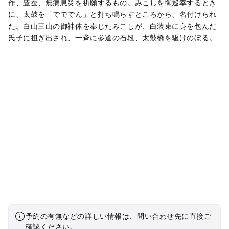
作、豊蚕、無病息災を祈願するもの。みこしを御巡幸するとき
に、太鼓を「でででん」と打ち鳴らすところから、名付けられ
た。白山三山の御神体を奉じたみこしが、白装束に身を包んだ
氏子に担ぎ出され、一斉に参道の石段、太鼓橋を駆けのぼる。
予約の有無などの詳しい情報は、問い合わせ先に直接ご
確認ください。