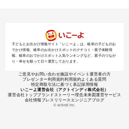
岐阜のエリアからプール子ども連れのお出かけスポット
を探す
犬山・一宮・小牧・瀬戸・各務原・尾張のプールお出かけ
岐阜・大垣・関ケ原・養老のプールお出かけ
恵那・中津川・多治見・可児・美濃加茂のプールお出かけ
高山・下呂・飛騨・奥飛騨周辺のプールお出かけ
郡上・美濃・関のプールお出かけ
子どもとお出かけ情報サイト「いこーよ」は、岐阜の子どものお
木曽路・木曽周辺のプールお出かけ
でかけ情報、岐阜のお出かけスポットのクチコミ・親子体験情
白川郷のプールお出かけ
報、岐阜のおでかけスポット人気ランキングなど、親子のつなが
り・幸せを願って日々運営しております。
岐阜の定番お出かけスポット
ご意見やお問い合わせ
施設やイベント運営者の方
岐阜の遊園地
プレゼンター利用規約
利用規約
よくある質問
岐阜の動物園
特定商取引法に基づく表記
採用情報
岐阜のバーベキュー
いこーよ運営会社（アクトインディ株式会社）
運営会社トップ
ブランドストーリー
理念
未来図
運営サービス
岐阜の釣り
会社情報
プレスリリース
エンジニアブログ
岐阜の牧場
© actindi Inc.
岐阜のプール
岐阜のアスレチック
岐阜の公園・総合公園
岐阜の観光