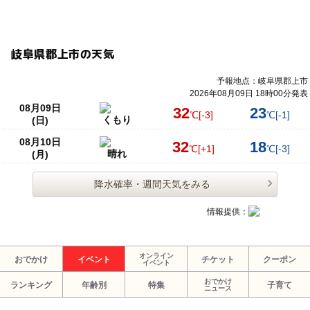
岐阜県郡上市の天気
予報地点：岐阜県郡上市
2026年08月09日 18時00分発表
08月09日
32
23
℃
[-3]
℃
[-1]
くもり
(日)
08月10日
32
18
℃
[+1]
℃
[-3]
晴れ
(月)
降水確率・週間天気をみる
情報提供：
オンライン
おでかけ
イベント
チケット
クーポン
イベント
おでかけ
ランキング
年齢別
特集
子育て
ニュース