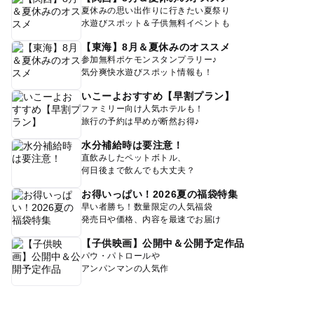
夏休みの思い出作りに行きたい夏祭り
水遊びスポット＆子供無料イベントも
【東海】8月＆夏休みのオススメ
参加無料ポケモンスタンプラリー♪
気分爽快水遊びスポット情報も！
いこーよおすすめ【早割プラン】
ファミリー向け人気ホテルも！
旅行の予約は早めが断然お得♪
水分補給時は要注意！
直飲みしたペットボトル、
何日後まで飲んでも大丈夫？
お得いっぱい！2026夏の福袋特集
早い者勝ち！数量限定の人気福袋
発売日や価格、内容を最速でお届け
【子供映画】公開中＆公開予定作品
パウ・パトロールや
アンパンマンの人気作