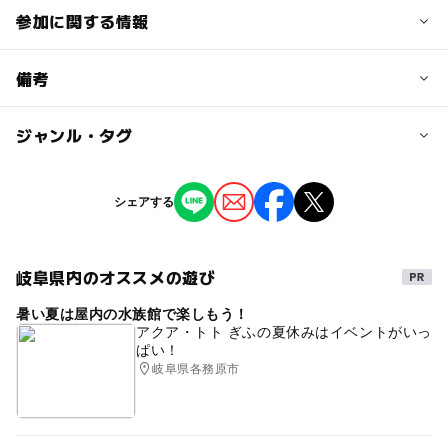
参加に関する情報
予約/応募
備考
問い合わせ先に直接ご確認ください。
ジャンル・タグ
※掲載の情報は天候や主催者側の都合などにより変更にな
ることがあります。
情報提供：イベントバンク
タグ
シェアする
GW(ゴールデンウィーク)
ゴールデンウィーク子供イベント
マルシェ
岐阜県内のオススメの遊び
ゴールデンウィークマルシェ
暑い夏は屋内の水族館で楽しもう！
ゴールデンウィークフードフェス
アクア・トト ぎふの夏休みはイベントがいっ
ぱい！
岐阜県各務原市