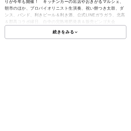
りが今年も開催！ キッチンカーの出店やおきがるマルシェ、
朝市のほか、プロバイオリニスト生演奏、祝い餅つき太鼓、ダ
ンス、バンド、利きビール＆利き酒、公式LINEガラガラ、北高
＆郡高コラボ縁日、白中の完熟堆肥発表＆販売ビンゴ大会
続きをみる