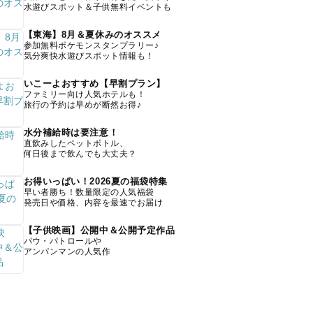
水遊びスポット＆子供無料イベントも
【東海】8月＆夏休みのオススメ
参加無料ポケモンスタンプラリー♪
気分爽快水遊びスポット情報も！
いこーよおすすめ【早割プラン】
ファミリー向け人気ホテルも！
旅行の予約は早めが断然お得♪
水分補給時は要注意！
直飲みしたペットボトル、
何日後まで飲んでも大丈夫？
お得いっぱい！2026夏の福袋特集
早い者勝ち！数量限定の人気福袋
発売日や価格、内容を最速でお届け
【子供映画】公開中＆公開予定作品
パウ・パトロールや
アンパンマンの人気作