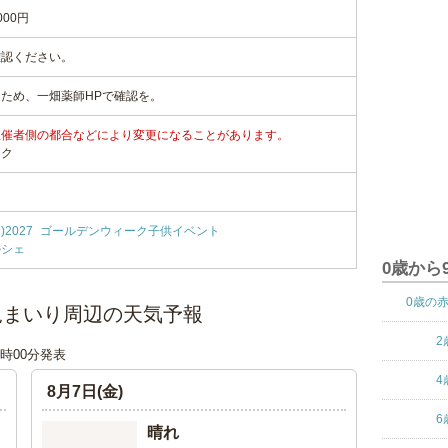
000円
確認ください。
ため、一畑薬師HPで確認を。
主催者側の都合などにより変更になることがあります。
ンク
2027
ゴールデンウィーク子供イベント
ルシェ
0歳から
0歳の
児まいり周辺の天気予報
2
06時00分発表
4
8月7日(金)
6
晴れ