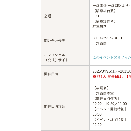
一畑電鉄 一畑口駅より
【駐車場台数】
交通
100
【駐車場備考】
駐車無料
Tel:
0853-67-0111
問い合わせ先
一畑薬師
オフィシャル
このイベントのオフィ
（公式）サイト
2025/04/26(土)〜2025/0
開催日時
※ 詳しい開催日は、【
【会場名】
一畑薬師本堂
【開催日時備考】
10:00～10:20／11:00～
開催日時詳細
【イベント開始時刻】
10:00
【イベント終了時刻】
13:30