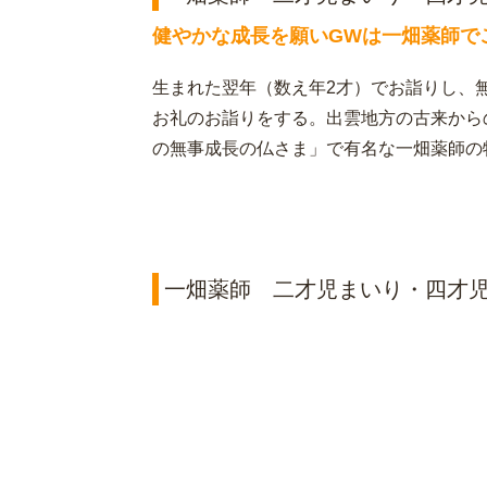
健やかな成長を願いGWは一畑薬師で
生まれた翌年（数え年2才）でお詣りし、
お礼のお詣りをする。出雲地方の古来から
の無事成長の仏さま」で有名な一畑薬師の
一畑薬師 二才児まいり・四才