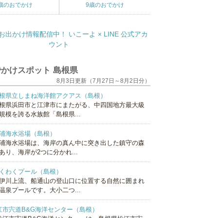
歳のおでかけ
9歳のおでかけ
かけスポット 島根県
8月3日更新（7月27日～8月2日分）
根県立しまね海洋館アクアス（島根）
根県浜田市と江津市にまたがる、中四国地方最大級
規模を誇る水族館「島根県...
浦海水浴場（島根）
浦海水浴場は、海岸の真ん中に突き出した鎮守の森
あり、海岸が2つに分かれ...
くわくプール（島根）
伊川上流、船通山の登山口に位置する自然に囲まれ
温泉プールです。大小二つ...
江市宍道B&G海洋センター（島根）