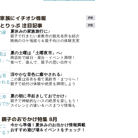
け家族にイチオシ情報
とりっぷ 注目記事
夏休みの家族旅行に♪
親子で行きたい倉敷市の観光名所を紹介
映画のロケ地巡り＆親子向けの体験充実
夏の土曜は「土曜夜市」へ♪
商店街で縁日・屋台・イベント満喫！
食べて、遊んで、親子の思い出作り
涼やかな音色に癒やされる♪
この夏は浴衣を着て風鈴市・まつりへ！
親子で絵付け体験や絶景を満喫しよう
夏の朝に早起きしておでかけ♪
親子で神秘的なハスの絶景を楽しもう！
スイレンとの違い＆ハスまつり情報も
 親子のおでかけ特集 8月
今から準備！夏休みのお出かけ情報満載
おすすめ遊び場＆イベントをチェック！