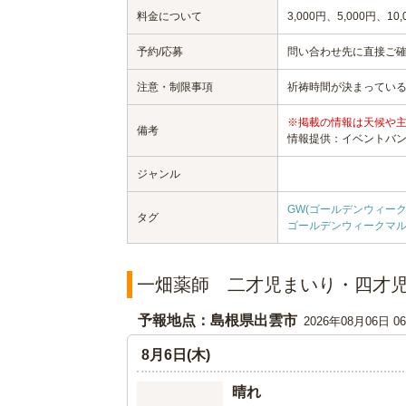
料金について
3,000円、5,000円、10,
予約/応募
問い合わせ先に直接ご
注意・制限事項
祈祷時間が決まっている
※掲載の情報は天候や
備考
情報提供：イベントバ
ジャンル
GW(ゴールデンウィーク)
タグ
ゴールデンウィークマ
一畑薬師 二才児まいり・四才
予報地点：島根県出雲市
2026年08月06日 
8月6日(木)
晴れ