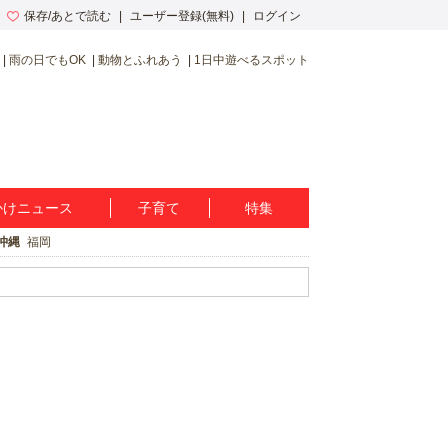
保存/あとで読む
ユーザー登録(無料)
ログイン
雨の日でもOK
動物とふれあう
1日中遊べるスポット
かけニュース
子育て
特集
沖縄
福岡