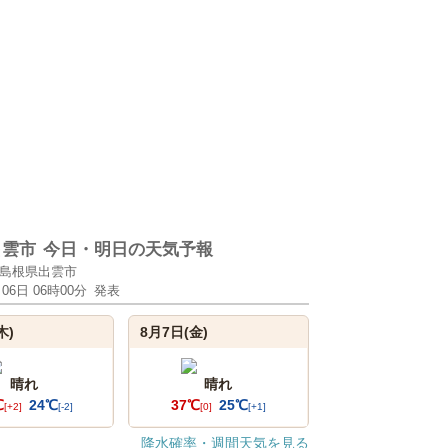
出雲市
今日・明日の天気予報
島根県出雲市
月06日 06時00分
発表
木)
8月7日(金)
晴れ
晴れ
℃
24℃
37℃
25℃
[+2]
[-2]
[0]
[+1]
降水確率・週間天気を見る