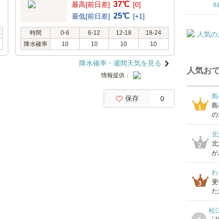
37℃
最高[前日差]
[0]
8
25℃
最低[前日差]
[+1]
時間
0-6
6-12
12-18
18-24
降水確率
10
10
10
10
降水確率・週間天気を見る
人気おで
情報提供：
島
保存
0
島
1
の
北
北
2
が
わ
斐
3
た
松