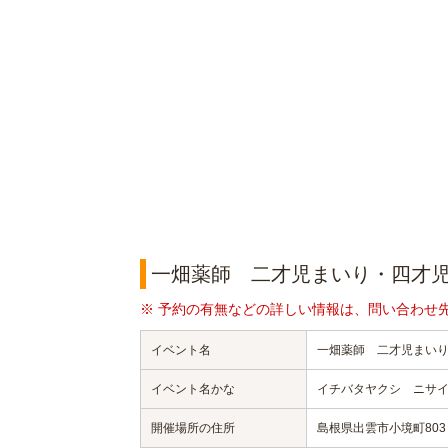
一畑薬師 二才児まいり・四才
※ 予約の有無などの詳しい情報は、問い合わせ
イベント名
一畑薬師 二才児まい
イベント名かな
イチバタヤクシ ニサ
開催場所の住所
島根県出雲市小境町803