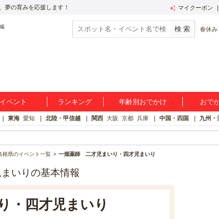
、夢の育みを応援します！
マイクーポン
春休み
イベント
ランキング
年齢別おでかけ
おで
東海
愛知
北陸・甲信越
関西
大阪
京都
兵庫
中国・四国
九州・
島根県のイベント一覧
一畑薬師 二才児まいり・四才児まいり
児まいりの基本情報
り・四才児まいり