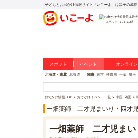
子どもとお出かけ情報サイト「いこーよ」は親子の成長
スポット
101,115件
スポット
イベント
オンライン
北海道・東北
北海道
関東
東京
神奈川
千葉
埼玉
おでかけ情報TOP
おでかけイベント一覧
中国･四国
一畑薬師 二才児まいり・四才
一畑薬師 二才児まい