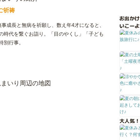
ご祈祷
お出か
いこーよ
無事成長と無病を祈願し、数え年4才になると、
の時代を繋ぐお詣り。「目のやくし」「子ども
特別行事。
児まいり周辺の地図
大人気！