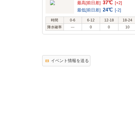
37℃
最高[前日差]
[+2]
24℃
最低[前日差]
[-2]
時間
0-6
6-12
12-18
18-24
降水確率
---
0
0
10
イベント情報を送る