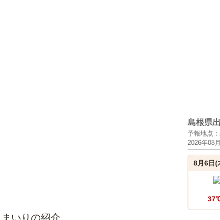
島根県
予報地点：
2026年08
8月6日(
37
児まいりの紹介