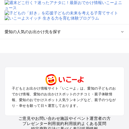
愛知の人気のお出かけ先を探す
愛知のエリアからプール子ども連れのお出かけスポット
を探す
岡崎・豊田・豊橋・三河湾のプールお出かけ
名古屋（名駅・栄・名古屋城・金山・千種）周辺のプールお出
かけ
犬山・一宮・小牧・瀬戸・各務原・尾張のプールお出かけ
知多半島（常滑・半田・南知多）のプールお出かけ
子どもとお出かけ情報サイト「いこーよ」は、愛知の子どものお
でかけ情報、愛知のお出かけスポットのクチコミ・親子体験情
愛知の定番お出かけスポット
報、愛知のおでかけスポット人気ランキングなど、親子のつなが
り・幸せを願って日々運営しております。
愛知の遊園地
愛知の動物園
ご意見やお問い合わせ
施設やイベント運営者の方
愛知のバーベキュー
プレゼンター利用規約
利用規約
よくある質問
愛知の釣り
特定商取引法に基づく表記
採用情報