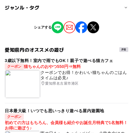
対象年齢
ジャンル・タグ
0歳･1歳･2歳の赤ちゃん(乳児･幼児)
3歳･4歳･5歳･6歳(幼児)
小学生
中学生･高校生
ジャンル
シェアする
ものづくり・学び体験
予約/応募
予約不要
愛知県内のオススメの遊び
タグ
応募方法
3歳以下無料！室内で雨でもOK！親子で遊べる猫カフェ
クラフト
クラフト体験
アート&クラフト
猫ちゃんのおやつ550円⇒無料
クーポン
時間内自由参加
たのしい工作
ワークショップ
工作教室
クーポンでお得！かわいい猫ちゃんのごはん
タイムは必見♪
オリジナル
手作り
昆虫イベント
愛知県名古屋市港区
日本最大級！いつでも思いっきり遊べる屋内遊園地
クーポン
初めての方はもちろん、会員様も紹介やお誕生月特典で1名無料！
お得に遊ぼう♪