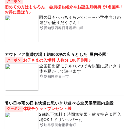
クーポン
初めての方はもちろん、会員様も紹介やお誕生月特典で1名無料！
お得に遊ぼう♪
雨の日もへっちゃら♪ベビー～小学生向けの
遊びが盛りだくさん！
愛知県西春日井郡豊山町
アウトドア型遊び場！約600坪の広々とした“屋内公園”
お子さまの入場料 人数分 100円割引♪
クーポン
全国初出店モデル♪いつでも快適に思いきり
体を動かして遊べます
愛知県春日井市
暑い日や雨の日も快適に思いきり遊べる全天候型屋内施設
体験チケットプレゼント🎁
クーポン
2歳以下無料！時間無制限・飲食持込＆再入
場OK！ドリンクバー付
岐阜県養老郡養老町