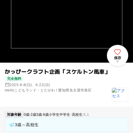
保存
0
かっぴークラフト企画「スケルトン風車」
完全無料
2025-6-8(日)、6-22(日)
meitoこどもランド・とだがわ / 愛知県名古屋市港区
対象年齢
0歳-2歳
3歳-6歳
小学生
中学生･高校生
大人
3歳～高校生