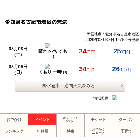
愛知県名古屋市港区の天気
予報地点：愛知県名古屋市港区
2026年08月08日 12時00分発表
08月08日
34
25
晴れ のち くも
℃
[0]
℃
[0]
(土)
り
08月09日
34
26
℃
[0]
℃
[+1]
くもり 一時 雨
(日)
降水確率・週間天気をみる
情報提供：
オンライン
おでかけ
イベント
チケット
クーポン
イベント
おでかけ
ランキング
年齢別
特集
子育て
ニュース