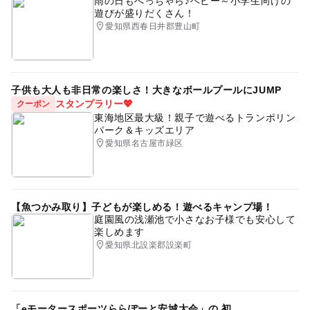
雨の日もへっちゃら♪ベビー～小学生向けの
遊びが盛りだくさん！
愛知県西春日井郡豊山町
子供も大人も非日常の楽しさ！大きなボールプールにJUMP
スタンプラリー💖
クーポン
東海地区最大級！親子で遊べるトランポリン
パーク＆キッズエリア
愛知県名古屋市緑区
【魚つかみ取り】子どもが楽しめる！遊べるキャンプ場！
庭園風の浅瀬池で小さなお子様でも安心して
楽しめます
愛知県北設楽郡設楽町
「eモータースポーツららぽーと安城大会」の 初...