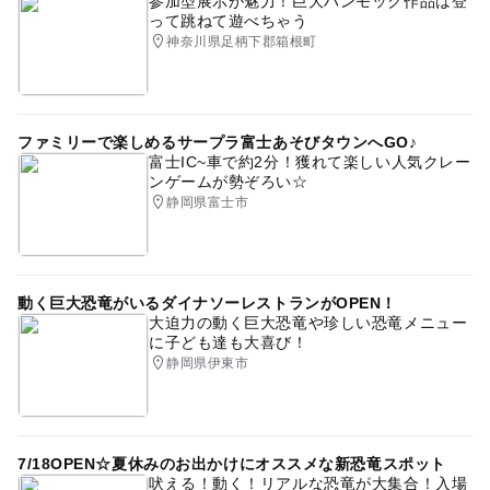
参加型展示が魅力！巨大ハンモック作品は登
って跳ねて遊べちゃう
神奈川県足柄下郡箱根町
ファミリーで楽しめるサープラ富士あそびタウンへGO♪
富士IC~車で約2分！獲れて楽しい人気クレー
ンゲームが勢ぞろい☆
静岡県富士市
動く巨大恐竜がいるダイナソーレストランがOPEN！
大迫力の動く巨大恐竜や珍しい恐竜メニュー
に子ども達も大喜び！
静岡県伊東市
7/18OPEN☆夏休みのお出かけにオススメな新恐竜スポット
吠える！動く！リアルな恐竜が大集合！入場