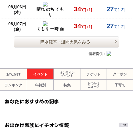
08月06日
34
27
晴れ のち くも
℃
[+1]
℃
[+3]
(木)
り
08月07日
34
27
℃
[+1]
℃
[+2]
くもり 一時 雨
(金)
降水確率・週間天気をみる
情報提供：
オンライン
おでかけ
イベント
チケット
クーポン
イベント
おでかけ
ランキング
年齢別
特集
子育て
ニュース
あなたにおすすめの記事
お出かけ家族にイチオシ情報