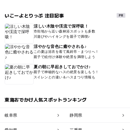
いこーよとりっぷ 注目記事
涼しい木陰や渓流で深呼吸！
市街地から近い森林浴スポットも多数
川遊びやハイキングを親子で満喫♪
涼やかな音色に癒やされる♪
この夏は浴衣を着て風鈴市・まつりへ！
親子で絵付け体験や絶景を満喫しよう
夏の朝に早起きしておでかけ♪
親子で神秘的なハスの絶景を楽しもう！
スイレンとの違い＆ハスまつり情報も
東海おでかけ人気スポットランキング
岐阜県
静岡県
愛知県
三重県