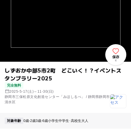
保存
4
しずおか中部5市2町 どこいく！？イベントス
タンプラリー2025
完全無料
2025-5-17(土)～11-30(日)
静岡市三保松原文化創造センター「みほしるべ」 / 静岡県静岡市
清水区
対象年齢
0歳-2歳
3歳-6歳
小学生
中学生･高校生
大人