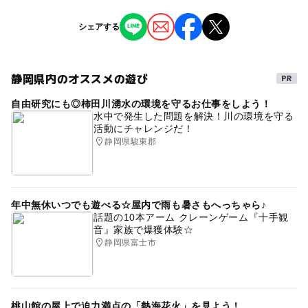
3歳･4歳･5歳･6歳(幼児)
小学生
中学生･高校生
大人
ジャンル
シェアする
街なかイベント
予約/応募
予約不要
静岡県内のオススメの遊び
タグ
応募方法
自由研究にも◎柿田川湧水の環境を守るお仕事をしよう！
スタンプラリー
静岡県のイベント
観光スポット
水中で発生した問題を解決！川の環境を守る
「公益財団法人するが企画観光局」の公式LINEをお友達登
活動にチャレンジだ！
録し、スタートしてください。
静岡県駿東郡
公式LINEのQRコードはオフィシャルサイトから確認が出
来ます。
年中無休いつでも遊べる☆屋内で雨も暑さもへっちゃら♪
話題の10本アーム クレーンゲーム『十手観
音』家族で爆獲体験☆
静岡県富士市
桃山館の屋上で迫力満点の「熱海花火」を見よう！