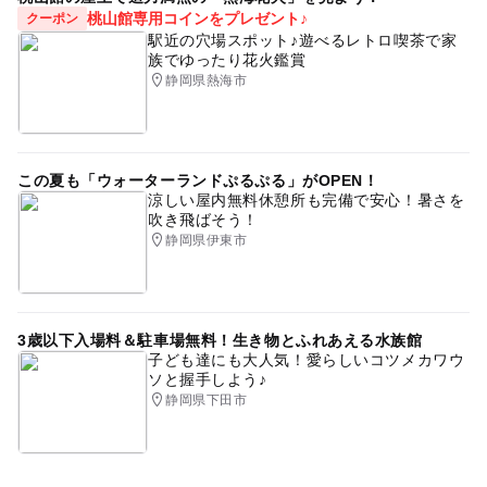
桃山館専用コインをプレゼント♪
クーポン
駅近の穴場スポット♪遊べるレトロ喫茶で家
族でゆったり花火鑑賞
静岡県熱海市
この夏も「ウォーターランドぷるぷる」がOPEN！
涼しい屋内無料休憩所も完備で安心！暑さを
吹き飛ばそう！
静岡県伊東市
3歳以下入場料＆駐車場無料！生き物とふれあえる水族館
子ども達にも大人気！愛らしいコツメカワウ
ソと握手しよう♪
静岡県下田市