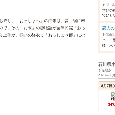
福井県
り
学びの
でひと
お祭り。「おっしょべ」の由来は、昔、宿に奉
ので、その「お末」の恋物語が粟津民謡「おっ
恋人の
り上手が、揃いの浴衣で「おっしょべ節」にの
富山県
ハート
は二人
石川県
予報地点：
2026年08
8月7日(
晴
34