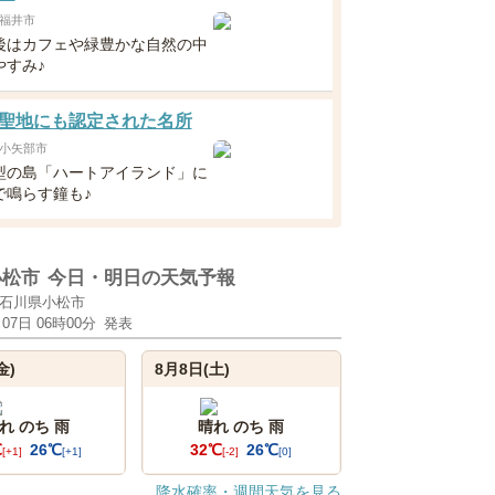
福井市
後はカフェや緑豊かな自然の中
やすみ♪
聖地にも認定された名所
小矢部市
型の島「ハートアイランド」に
で鳴らす鐘も♪
小松市
今日・明日の天気予報
石川県小松市
月07日 06時00分
発表
金)
8月8日(土)
れ のち 雨
晴れ のち 雨
℃
26℃
32℃
26℃
[+1]
[+1]
[-2]
[0]
降水確率・週間天気を見る