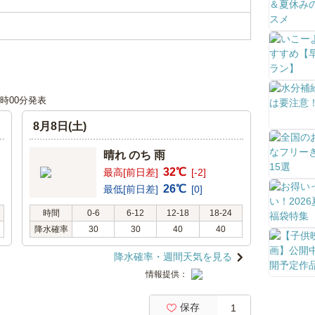
06時00分発表
8月8日(土)
晴れ のち 雨
32℃
最高[前日差]
[-2]
26℃
最低[前日差]
[0]
時間
0-6
6-12
12-18
18-24
降水確率
30
30
40
40
降水確率・週間天気を見る
情報提供：
保存
1