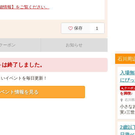
細情報】をご覧ください。
保存
1
クーポン
お知らせ
石川周
トは終了しました。
入場無
しいイベントを毎日更新！
にぴっ
クーポ
ベント情報を見る
を満喫♪
石川県
小さな
実♪三
2歳以
日遊べ