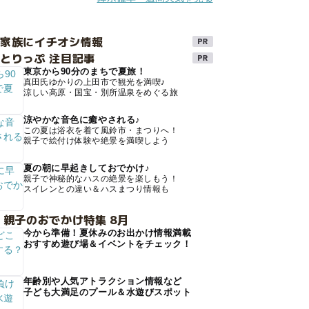
け家族にイチオシ情報
とりっぷ 注目記事
東京から90分のまちで夏旅！
真田氏ゆかりの上田市で観光を満喫♪
涼しい高原・国宝・別所温泉をめぐる旅
涼やかな音色に癒やされる♪
この夏は浴衣を着て風鈴市・まつりへ！
親子で絵付け体験や絶景を満喫しよう
夏の朝に早起きしておでかけ♪
親子で神秘的なハスの絶景を楽しもう！
スイレンとの違い＆ハスまつり情報も
 親子のおでかけ特集 8月
今から準備！夏休みのお出かけ情報満載
おすすめ遊び場＆イベントをチェック！
年齢別や人気アトラクション情報など
子ども大満足のプール＆水遊びスポット