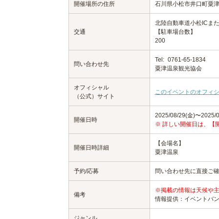
開催場所の住所
石川県小松市井口町粟
北陸自動車道小松ICまた
交通
【駐車場台数】
200
Tel:
0761-65-1834
問い合わせ先
粟津温泉観光協会
オフィシャル
このイベントのオフィ
（公式）サイト
2025/08/29(金)〜2025/0
開催日時
※ 詳しい開催日は、【
【会場名】
開催日時詳細
粟津温泉
予約/応募
問い合わせ先に直接ご
※掲載の情報は天候や
備考
情報提供：イベントバ
ジャンル