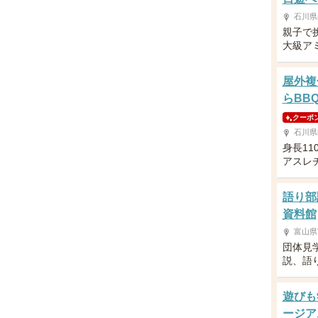
石川県
親子で
大級ア
屋外複
らBBQ
クーポ
石川県
身長11
アスレ
語り部
資料館
富山県
団体見
説、語
遊びも
ージア