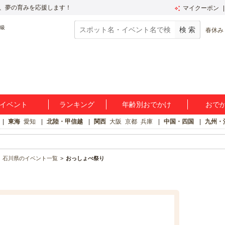
、夢の育みを応援します！
マイクーポン
春休み
イベント
ランキング
年齢別おでかけ
おで
東海
愛知
北陸・甲信越
関西
大阪
京都
兵庫
中国・四国
九州・
石川県のイベント一覧
おっしょべ祭り