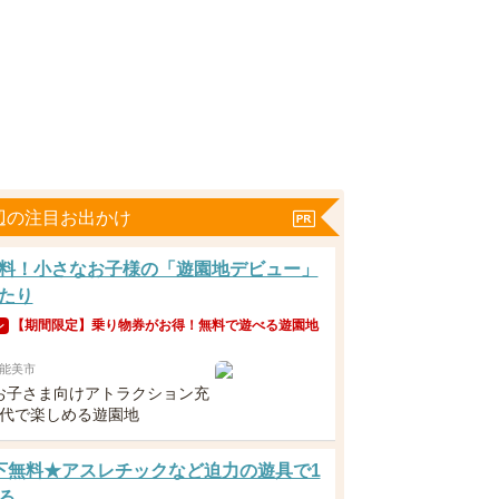
辺の注目お出かけ
料！小さなお子様の「遊園地デビュー」
たり
【期間限定】乗り物券がお得！無料で遊べる遊園地
ン
能美市
お子さま向けアトラクション充
世代で楽しめる遊園地
下無料★アスレチックなど迫力の遊具で1
る