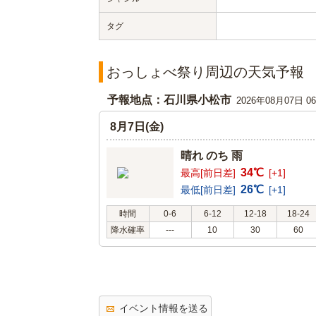
タグ
おっしょべ祭り周辺の天気予報
予報地点：石川県小松市
2026年08月07日 
8月7日(金)
晴れ のち 雨
34℃
最高[前日差]
[+1]
26℃
最低[前日差]
[+1]
時間
0-6
6-12
12-18
18-24
降水確率
---
10
30
60
イベント情報を送る