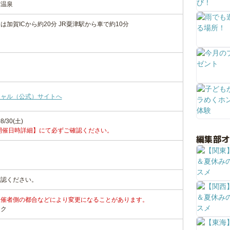
津温泉
は加賀ICから約20分 JR粟津駅から車で約10分
シャル（公式）サイトへ
8/30(土)
開催日時詳細】にて必ずご確認ください。
編集部
確認ください。
主催者側の都合などにより変更になることがあります。
ンク