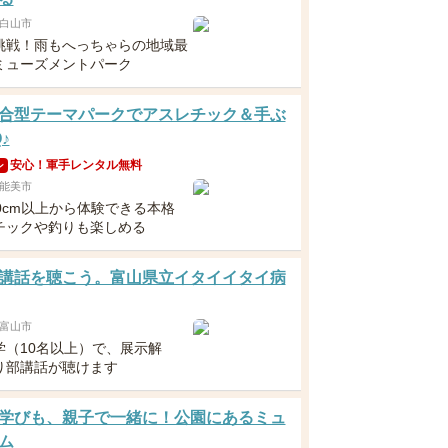
白山市
挑戦！雨もへっちゃらの地域最
ミューズメントパーク
合型テーマパークでアスレチック＆手ぶ
♪
安心！軍手レンタル無料
ン
能美市
0cm以上から体験できる本格
チックや釣りも楽しめる
講話を聴こう。富山県立イタイイタイ病
富山市
学（10名以上）で、展示解
り部講話が聴けます
学びも、親子で一緒に！公園にあるミュ
ム