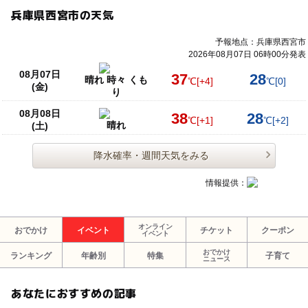
兵庫県西宮市の天気
予報地点：兵庫県西宮市
2026年08月07日 06時00分発表
08月07日
37
28
晴れ 時々 くも
℃
[+4]
℃
[0]
(金)
り
08月08日
38
28
℃
[+1]
℃
[+2]
晴れ
(土)
降水確率・週間天気をみる
情報提供：
オンライン
おでかけ
イベント
チケット
クーポン
イベント
おでかけ
ランキング
年齢別
特集
子育て
ニュース
あなたにおすすめの記事