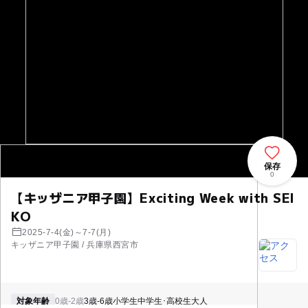
保存
0
【キッザニア甲子園】Exciting Week with SEI
KO
2025-7-4(金)～7-7(月)
キッザニア甲子園 / 兵庫県西宮市
対象年齢
0歳-2歳
3歳-6歳
小学生
中学生･高校生
大人