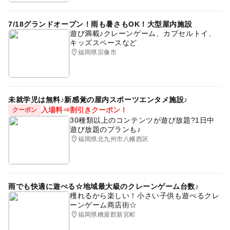
7/18グランドオープン！雨も暑さもOK！大型屋内施設
遊び満載♪クレーンゲーム、カプセルトイ、
キッズスペースなど
福岡県宗像市
未就学児は無料♪新感覚の屋内スポーツエンタメ施設♪
入場料⇒割引きクーポン！
クーポン
30種類以上のコンテンツが遊び放題?1日中
遊び放題のプランも♪
福岡県北九州市八幡西区
雨でも快適に遊べる☆地域最大級のクレーンゲーム台数♪
穫れるから楽しい！小さい子供も遊べるクレ
ーンゲーム商店街☆
福岡県糟屋郡新宮町