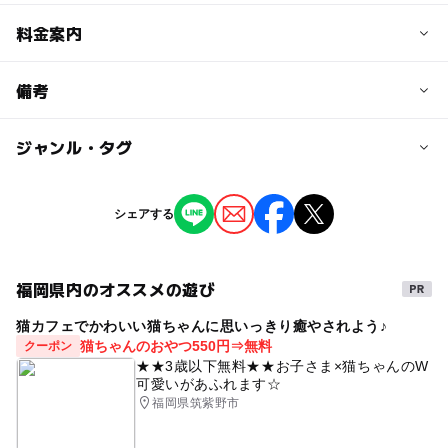
予約/応募
料金案内
問い合わせ先に直接ご確認ください。
料金について
備考
アクティビティにより価格が異なる
ジャンル・タグ
※掲載の情報は天候や主催者側の都合などにより変更にな
ることがあります。
情報提供：イベントバンク
タグ
シェアする
海のイベント
スポーツ体験・観戦
福岡県内のオススメの遊び
猫カフェでかわいい猫ちゃんに思いっきり癒やされよう♪
猫ちゃんのおやつ550円⇒無料
クーポン
★★3歳以下無料★★お子さま×猫ちゃんのW
可愛いがあふれます☆
福岡県筑紫野市