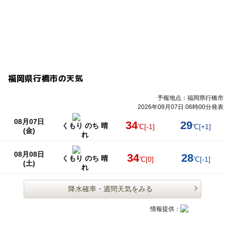
福岡県行橋市の天気
予報地点：福岡県行橋市
2026年08月07日 06時00分発表
08月07日
34
29
くもり のち 晴
℃
[-1]
℃
[+1]
(金)
れ
08月08日
34
28
くもり のち 晴
℃
[0]
℃
[-1]
(土)
れ
降水確率・週間天気をみる
情報提供：