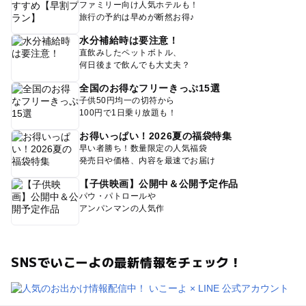
ファミリー向け人気ホテルも！
旅行の予約は早めが断然お得♪
水分補給時は要注意！
直飲みしたペットボトル、
何日後まで飲んでも大丈夫？
全国のお得なフリーきっぷ15選
子供50円均一の切符から
100円で1日乗り放題も！
お得いっぱい！2026夏の福袋特集
早い者勝ち！数量限定の人気福袋
発売日や価格、内容を最速でお届け
【子供映画】公開中＆公開予定作品
パウ・パトロールや
アンパンマンの人気作
SNSでいこーよの最新情報をチェック！