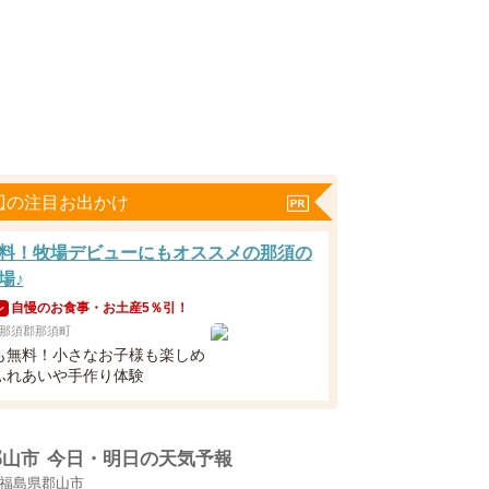
辺の注目お出かけ
料！牧場デビューにもオススメの那須の
場♪
自慢のお食事・お土産5％引！
ン
那須郡那須町
も無料！小さなお子様も楽しめ
ふれあいや手作り体験
郡山市
今日・明日の天気予報
福島県郡山市