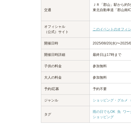
ＪＲ「郡山」駅から約5
交通
東北自動車道「郡山南IC
オフィシャル
このイベントのオフィ
（公式）サイト
開催日時
2025/08/20(水)〜2025/0
開催日時詳細
最終日は17時まで
子供の料金
参加無料
大人の料金
参加無料
予約/応募
予約不要
ジャンル
ショッピング・グルメ
雨の日でもOK
魚
ワー
タグ
ショッピング