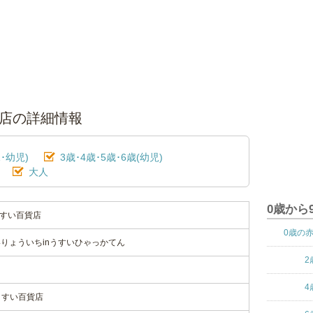
貨店の詳細情報
･幼児)
3歳･4歳･5歳･6歳(幼児)
大人
0歳から
うすい百貨店
0歳の
りょういちinうすいひゃっかてん
2
4
うすい百貨店