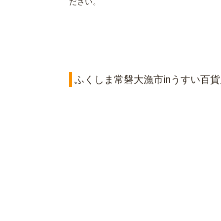
ださい。
ふくしま常磐大漁市inうすい百