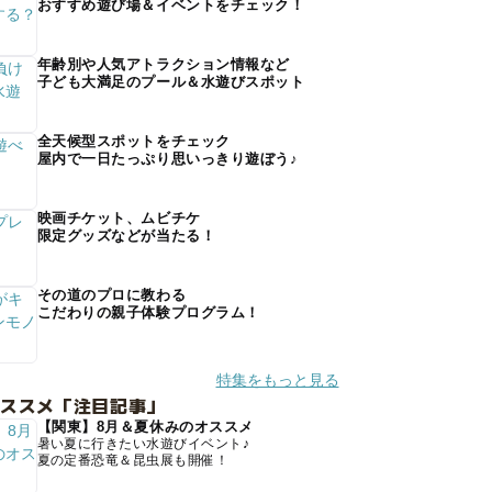
おすすめ遊び場＆イベントをチェック！
年齢別や人気アトラクション情報など
子ども大満足のプール＆水遊びスポット
全天候型スポットをチェック
屋内で一日たっぷり思いっきり遊ぼう♪
映画チケット、ムビチケ
限定グッズなどが当たる！
その道のプロに教わる
こだわりの親子体験プログラム！
特集をもっと見る
オススメ「注目記事」
【関東】8月＆夏休みのオススメ
暑い夏に行きたい水遊びイベント♪
夏の定番恐竜＆昆虫展も開催！