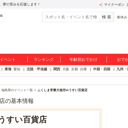
、夢の育みを応援します！
マイクーポン
春休み
イベント
ランキング
年齢別おでかけ
おで
東海
愛知
北陸・甲信越
関西
大阪
京都
兵庫
中国・四国
九州・
福島県のイベント一覧
ふくしま常磐大漁市inうすい百貨店
貨店の基本情報
nうすい百貨店