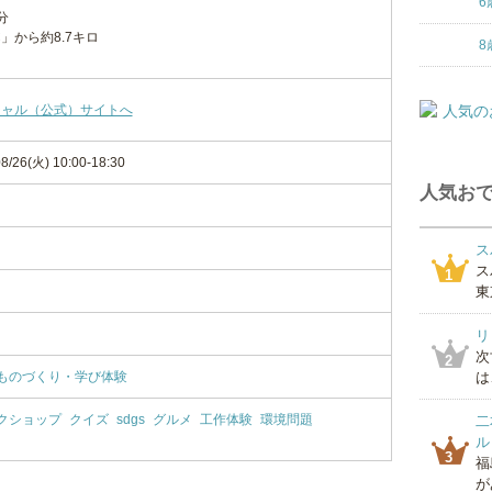
6
分
」から約8.7キロ
8
シャル（公式）サイトへ
8/26(火) 10:00-18:30
人気おで
ス
ス
1
東
リ
次
2
ものづくり・学び体験
は
クショップ
クイズ
sdgs
グルメ
工作体験
環境問題
二
ル
3
福
が