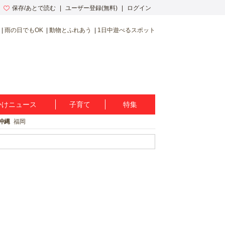
保存/あとで読む
ユーザー登録(無料)
ログイン
雨の日でもOK
動物とふれあう
1日中遊べるスポット
かけニュース
子育て
特集
沖縄
福岡