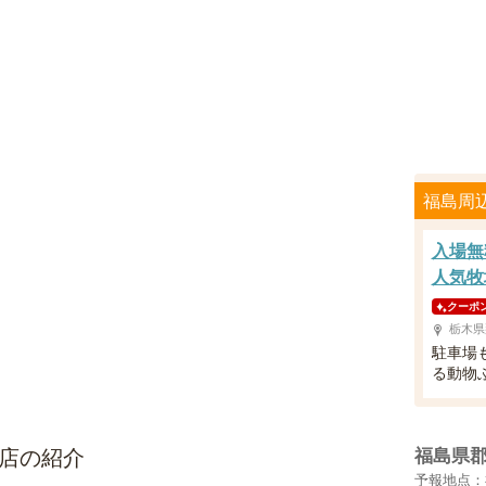
福島周
入場無
人気牧
クーポ
栃木県
駐車場
る動物
貨店の紹介
福島県
予報地点：