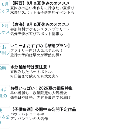
【関西】8月＆夏休みのオススメ
夏休みの思い出作りに行きたい夏祭り
水遊びスポット＆子供無料イベントも
【東海】8月＆夏休みのオススメ
参加無料ポケモンスタンプラリー♪
気分爽快水遊びスポット情報も！
いこーよおすすめ【早割プラン】
ファミリー向け人気ホテルも！
旅行の予約は早めが断然お得♪
水分補給時は要注意！
直飲みしたペットボトル、
何日後まで飲んでも大丈夫？
お得いっぱい！2026夏の福袋特集
早い者勝ち！数量限定の人気福袋
発売日や価格、内容を最速でお届け
【子供映画】公開中＆公開予定作品
パウ・パトロールや
アンパンマンの人気作