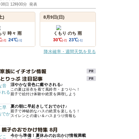
月08日 12時00分
発表
土)
8月9日(日)
もり 時々 雨
くもり のち 雨
℃
24℃
30℃
23℃
[-2]
[-1]
[-2]
[-1]
降水確率・週間天気を見る
け家族にイチオシ情報
とりっぷ 注目記事
涼やかな音色に癒やされる♪
この夏は浴衣を着て風鈴市・まつりへ！
親子で絵付け体験や絶景を満喫しよう
夏の朝に早起きしておでかけ♪
親子で神秘的なハスの絶景を楽しもう！
スイレンとの違い＆ハスまつり情報も
 親子のおでかけ特集 8月
今から準備！夏休みのお出かけ情報満載