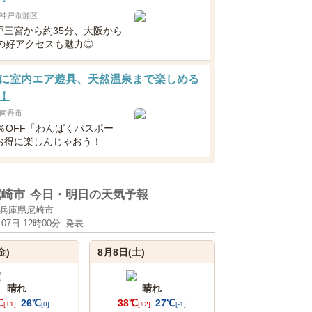
神戸市灘区
戸三宮から約35分、大阪から
分の好アクセスも魅力◎
に室内エア遊具、天然温泉まで楽しめる
！
南丹市
％OFF「わんぱくパスポー
お得に楽しんじゃおう！
尼崎市
今日・明日の天気予報
兵庫県尼崎市
月07日 12時00分
発表
金)
8月8日(土)
晴れ
晴れ
℃
26℃
38℃
27℃
[+1]
[0]
[+2]
[-1]