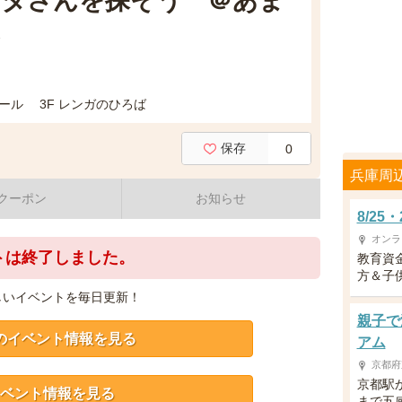
タさんを探そう ＠あま
ール 3F レンガのひろば
保存
0
兵庫周
クーポン
お知らせ
8/2
オンラ
トは終了しました。
教育資
方＆子供
しいイベントを毎日更新！
親子で
のイベント情報を見る
アム
京都府
京都駅
ベント情報を見る
まで五