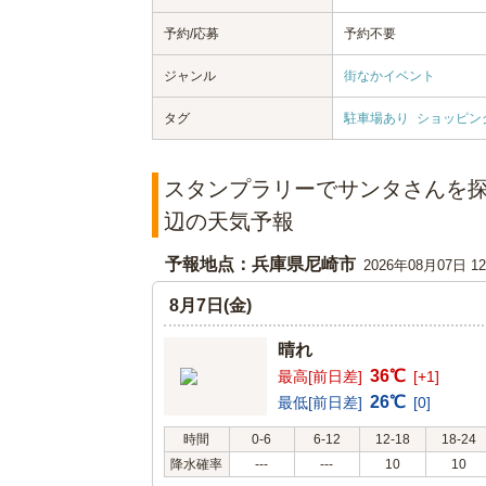
予約/応募
予約不要
ジャンル
街なかイベント
タグ
駐車場あり
ショッピン
スタンプラリーでサンタさんを
辺の天気予報
予報地点：兵庫県尼崎市
2026年08月07日 
8月7日(金)
晴れ
36℃
最高[前日差]
[+1]
26℃
最低[前日差]
[0]
時間
0-6
6-12
12-18
18-24
降水確率
---
---
10
10