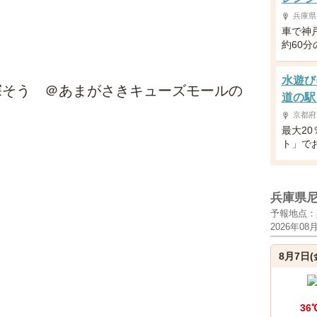
兵庫県
車で神
約60
水遊び
探そう ＠あまがさきキューズモールの
道の駅
京都府
最大20
ト」で
兵庫県
予報地点：
2026年08
8月7日(
36