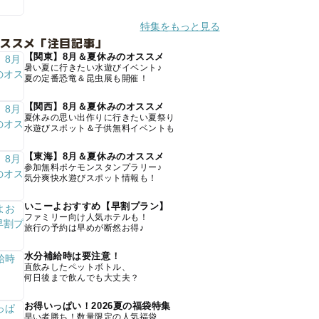
特集をもっと見る
オススメ「注目記事」
【関東】8月＆夏休みのオススメ
暑い夏に行きたい水遊びイベント♪
夏の定番恐竜＆昆虫展も開催！
【関西】8月＆夏休みのオススメ
夏休みの思い出作りに行きたい夏祭り
水遊びスポット＆子供無料イベントも
【東海】8月＆夏休みのオススメ
参加無料ポケモンスタンプラリー♪
気分爽快水遊びスポット情報も！
いこーよおすすめ【早割プラン】
ファミリー向け人気ホテルも！
旅行の予約は早めが断然お得♪
水分補給時は要注意！
直飲みしたペットボトル、
何日後まで飲んでも大丈夫？
お得いっぱい！2026夏の福袋特集
早い者勝ち！数量限定の人気福袋