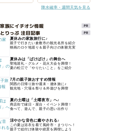
降水確率・週間天気を見る
け家族にイチオシ情報
とりっぷ 注目記事
夏休みの家族旅行に♪
親子で行きたい倉敷市の観光名所を紹介
映画のロケ地巡り＆親子向けの体験充実
夏休みは「ばけばけ」の舞台へ
聖地巡礼・グルメ・花火大会を満喫！
夏の松江で「やりたいこと」をご紹介
7月の親子旅おすすめ情報
関西の日帰り旅や週末・連休旅に♪
観光地・穴場＆祭り＆外遊びを満喫
夏の土曜は「土曜夜市」へ♪
商店街で縁日・屋台・イベント満喫！
食べて、遊んで、親子の思い出作り
涼やかな音色に癒やされる♪
この夏は浴衣を着て風鈴市・まつりへ！
親子で絵付け体験や絶景を満喫しよう