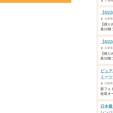
【8/
兵庫県
【残り
真10
【8/
兵庫県
【残り
真10
ピュア
ミーツ
兵庫県
新フォ
改装オ
日本最
レンジ