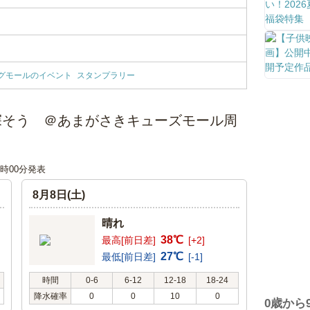
グモールのイベント
スタンプラリー
探そう ＠あまがさきキューズモール周
12時00分発表
8月8日(土)
晴れ
38℃
最高[前日差]
[+2]
27℃
最低[前日差]
[-1]
時間
0-6
6-12
12-18
18-24
降水確率
0
0
10
0
0歳から