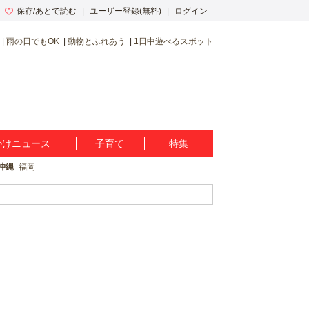
保存/あとで読む
ユーザー登録(無料)
ログイン
雨の日でもOK
動物とふれあう
1日中遊べるスポット
かけニュース
子育て
特集
沖縄
福岡