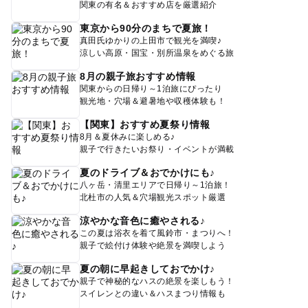
関東の有名＆おすすめ店を厳選紹介
東京から90分のまちで夏旅！
真田氏ゆかりの上田市で観光を満喫♪
涼しい高原・国宝・別所温泉をめぐる旅
8月の親子旅おすすめ情報
関東からの日帰り～1泊旅にぴったり
観光地・穴場＆避暑地や収穫体験も！
【関東】おすすめ夏祭り情報
8月＆夏休みに楽しめる♪
親子で行きたいお祭り・イベントが満載
夏のドライブ＆おでかけにも♪
八ヶ岳・清里エリアで日帰り～1泊旅！
北杜市の人気＆穴場観光スポット厳選
涼やかな音色に癒やされる♪
この夏は浴衣を着て風鈴市・まつりへ！
親子で絵付け体験や絶景を満喫しよう
夏の朝に早起きしておでかけ♪
親子で神秘的なハスの絶景を楽しもう！
スイレンとの違い＆ハスまつり情報も