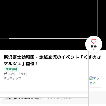
保存
0
所沢富士幼稚園・地域交流のイベント「くすのき
マルシェ」開催！
完全無料
2025-9-27(土)
埼玉県所沢市
対象年齢
0歳-2歳
3歳-6歳
小学生
中学生･高校生
大人