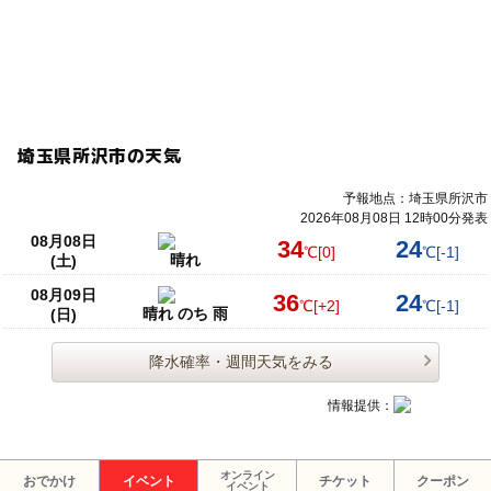
埼玉県所沢市の天気
予報地点：埼玉県所沢市
2026年08月08日 12時00分発表
08月08日
34
24
℃
[0]
℃
[-1]
晴れ
(土)
08月09日
36
24
℃
[+2]
℃
[-1]
晴れ のち 雨
(日)
降水確率・週間天気をみる
情報提供：
オンライン
おでかけ
イベント
チケット
クーポン
イベント