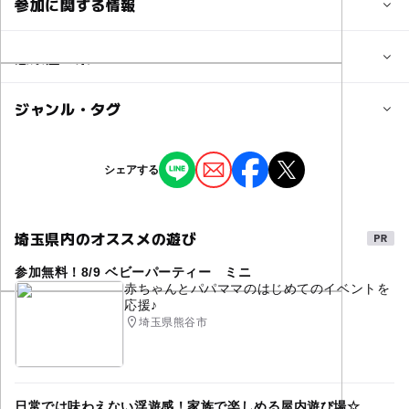
参加に関する情報
対象年齢
感染症対策
0歳･1歳･2歳の赤ちゃん(乳児･幼児)
3歳･4歳･5歳･6歳(幼児)
ジャンル・タグ
当イベントでは適宜消毒液を設置しています。
予約/応募
ジャンル
シェアする
予約不要
ショッピング・グルメ
ものづくり・学び体験
注意・制限事項
埼玉県内のオススメの遊び
タグ
入場は無料ですが、各販売やキッチンカー、ワークショッ
プは有料です
参加無料！8/9 ベビーパーティー ミニ
幼稚園
幼稚園イベント
マルシェ
ワークショップ
赤ちゃんとパパママのはじめてのイベントを
応援♪
キッチンカー
埼玉県熊谷市
日常では味わえない浮遊感！家族で楽しめる屋内遊び場☆